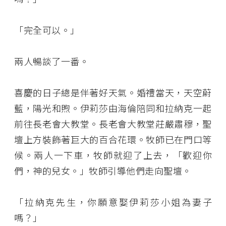
「完全可以。」
兩人暢談了一番。
喜慶的日子總是伴著好天氣。婚禮當天，天空蔚
藍，陽光和煦。伊莉莎由海倫陪同和拉納克一起
前往長老會大教堂。長老會大教堂莊嚴肅穆，聖
壇上方裝飾著巨大的百合花環。牧師已在門口等
候。兩人一下車，牧師就迎了上去，「歡迎你
們，神的兒女。」牧師引導他們走向聖壇。
「拉納克先生，你願意娶伊莉莎小姐為妻子
嗎？」