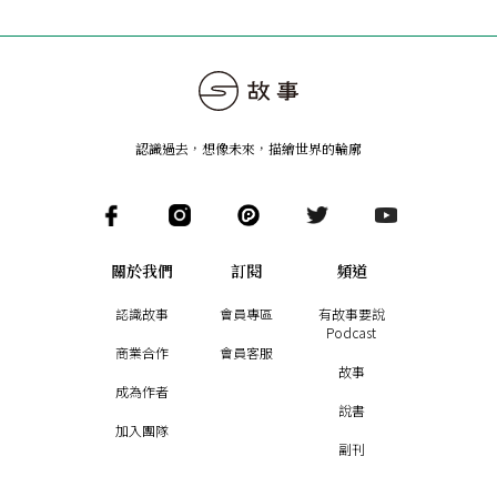
認識過去，想像未來
，
描繪世界的輪廓
關於我們
訂閱
頻道
認識故事
會員專區
有故事要說
Podcast
商業合作
會員客服
故事
成為作者
說書
加入團隊
副刊