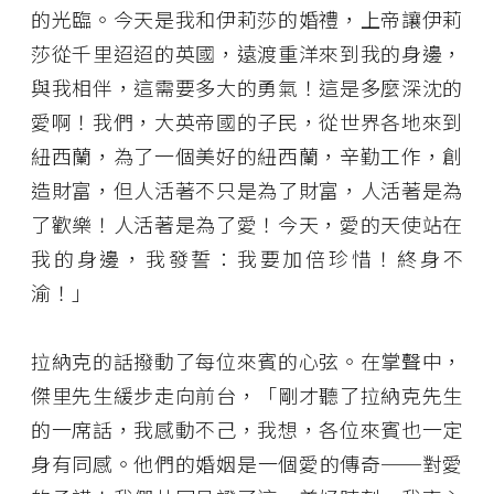
的光臨。今天是我和伊莉莎的婚禮，上帝讓伊莉
莎從千里迢迢的英國，遠渡重洋來到我的身邊，
與我相伴，這需要多大的勇氣！這是多麼深沈的
愛啊！我們，大英帝國的子民，從世界各地來到
紐西蘭，為了一個美好的紐西蘭，辛勤工作，創
造財富，但人活著不只是為了財富，人活著是為
了歡樂！人活著是為了愛！今天，愛的天使站在
我的身邊，我發誓：我要加倍珍惜！終身不
渝！」
拉納克的話撥動了每位來賓的心弦。在掌聲中，
傑里先生緩步走向前台，「剛才聽了拉納克先生
的一席話，我感動不己，我想，各位來賓也一定
身有同感。他們的婚姻是一個愛的傳奇──對愛