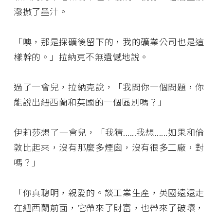
潑撒了墨汁。
「噢，那是採礦後留下的，我的礦業公司也是這
樣幹的。」拉納克不無遺憾地說。
過了一會兒，拉納克說，「我問你一個問題，你
能說出紐西蘭和英國的一個區別嗎？」
伊莉莎想了一會兒，「我猜......我想......如果和倫
敦比起來，沒有那麼多煙囪，沒有很多工廠，對
嗎？」
「你真聰明，親愛的。談工業生產，英國遠遠走
在紐西蘭前面，它帶來了財富，也帶來了破壞，