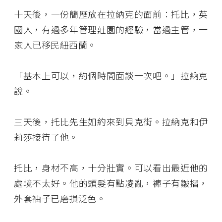
十天後，一份簡歷放在拉納克的面前：托比，英
國人，有過多年管理莊園的經驗，當過主管，一
家人已移民紐西蘭。
「基本上可以，約個時間面談一次吧。」拉納克
說。
三天後，托比先生如約來到貝克街。拉納克和伊
莉莎接待了他。
托比，身材不高，十分壯實。可以看出最近他的
處境不太好。他的頭髮有點凌亂，褲子有皺摺，
外套䄂子已磨損泛色。