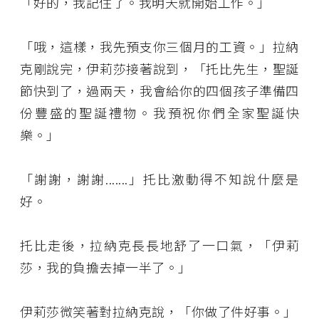
「好的，我記住了。我明天就開始工作。」
「哦，這樣，我先預支你三個月的工資。」拉納
克剛說完，伊莉莎接著說到，「托比先生，聖誕
節快到了，過兩天，我會給你的四個孩子準備四
份豐盛的聖誕禮物。我預祝你們全家聖誕快
樂。」
「謝謝，謝謝.......」托比激動得不知說什麼是
好。
托比走後，拉納克長長地舒了一口氣，「伊莉
莎，我的負擔去掉一半了。」
伊莉莎微笑著對拉納克說，「你做了件好事。」