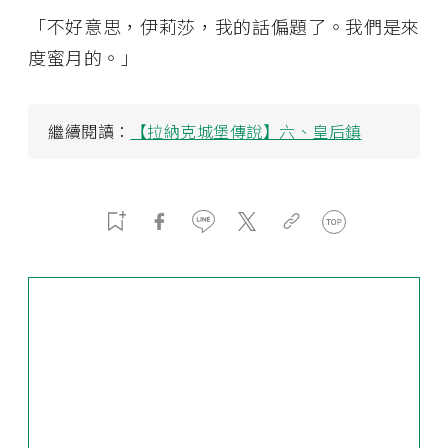
「不好意思，伊莉莎，我的話偏題了。我們是來
度蜜月的。」
繼續閱讀：
【拉納克城堡傳說】六、皇后鎮