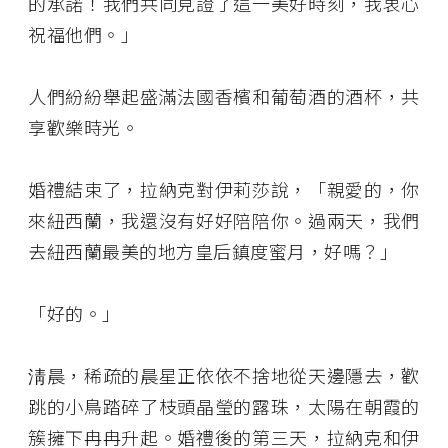
的承諾！我們共同見證了這一美好時刻，我衷心
祝福他們。」
人們紛紛舉起盛滿法國香檳和葡萄酒的酒杯，共
享歡樂時光。
婚禮結束了，拉納克對伊莉莎說，「親愛的，你
來紐西蘭，我還沒有好好陪陪你。過兩天，我們
去紐西蘭最美的地方皇后鎮度蜜月，好嗎？」
「好的。」
淸晨，稀疏的晨星正依依不捨地從天邊隱去，歡
跳的小鳥踏碎了枝頭晶瑩的露珠，太陽在朝霞的
簇擁下冉冉升起。婚禮後的第三天，拉納克和伊