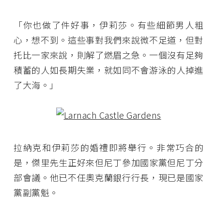
「你也做了件好事，伊莉莎。有些細節男人粗
心，想不到。這些事對我們來說微不足道，但對
托比一家來說，則解了燃眉之急。一個沒有足夠
積蓄的人如長期失業，就如同不會游泳的人掉進
了大海。」
拉納克和伊莉莎的婚禮即將舉行。非常巧合的
是，傑里先生正好來但尼丁參加國家黨但尼丁分
部會議。他已不任奧克蘭銀行行長，現已是國家
黨副黨魁。