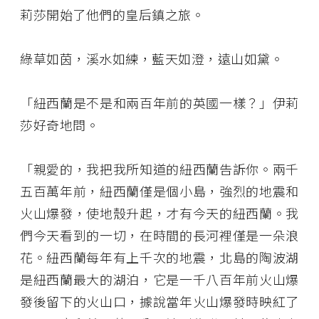
莉莎開始了他們的皇后鎮之旅。
綠草如茵，溪水如練，藍天如澄，遠山如黛。
「紐西蘭是不是和兩百年前的英國一樣？」伊莉
莎好奇地問。
「親愛的，我把我所知道的紐西蘭告訴你。兩千
五百萬年前，紐西蘭僅是個小島，強烈的地震和
火山爆發，使地殼升起，才有今天的紐西蘭。我
們今天看到的一切，在時間的長河裡僅是一朵浪
花。紐西蘭每年有上千次的地震，北島的陶波湖
是紐西蘭最大的湖泊，它是一千八百年前火山爆
發後留下的火山口，據說當年火山爆發時映紅了