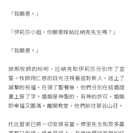
「我願意。」
「伊莉莎小姐，你願意嫁給拉納克先生嗎？」
「我願意。」
按照牧師的吩咐，拉納克和伊莉莎分別作了宣
誓。牧師用仁慈的目光注視著這對新人，送上了
誠摯的祝福。在領了聖餐後，他們分別在結婚證
書上簽了字。婚姻是神聖的，有神的許可，婚姻
即幸福又園滿。離開教堂，他們前往翠谷山莊。
托比管家已將一切安排妥當。傑里先生和眾多嘉