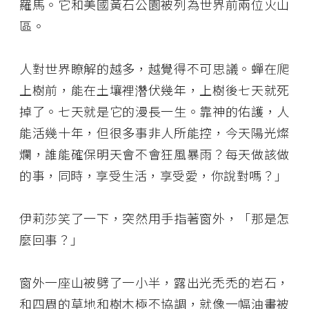
羅馬。它和美國黃石公園被列為世界前兩位火山
區。
人對世界瞭解的越多，越覺得不可思議。蟬在爬
上樹前，能在土壤裡濳伏幾年，上樹後七天就死
掉了。七天就是它的漫長一生。靠神的佑護，人
能活幾十年，但很多事非人所能控，今天陽光燦
爛，誰能確保明天會不會狂風暴雨？每天做該做
的事，同時，享受生活，享受愛，你說對嗎？」
伊莉莎笑了一下，突然用手指著窗外，「那是怎
麼回事？」
窗外一座山被劈了一小半，露出光禿禿的岩石，
和四周的草地和樹木極不協調，就像一幅油畫被