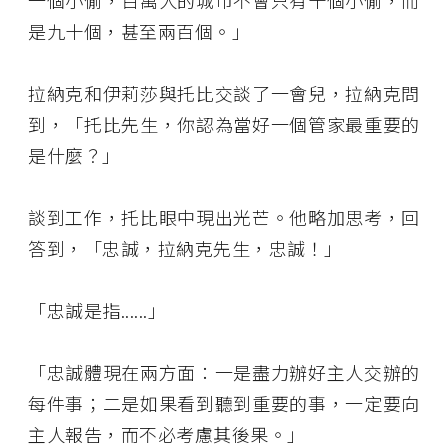
一個小偷，百萬人的城市不會只有十個小偷，而
是九十個，甚至兩百個。」
拉納克和伊莉莎與托比交談了一會兒，拉納克問
到，「托比先生，你認為當好一個管家最重要的
是什麼？」
談到工作，托比眼中現出光芒。他略加思考，回
答到，「忠誠，拉納克先生，忠誠！」
「忠誠是指......」
「忠誠體現在兩方面：一是盡力辦好主人交辦的
每件事；二是如果看到聽到重要的事，一定要向
主人報告，而不必考慮其後果。」