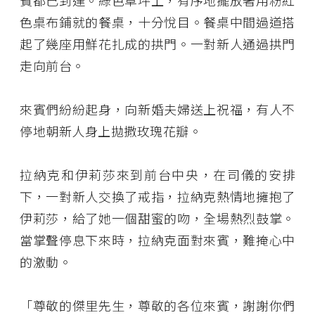
賓都已到達。綠色草坪上，有序地擺放著用粉紅
色桌布鋪就的餐桌，十分悅目。餐桌中間過道搭
起了幾座用鮮花扎成的拱門。一對新人通過拱門
走向前台。
來賓們紛紛起身，向新婚夫婦送上祝福，有人不
停地朝新人身上拋撒玫瑰花瓣。
拉納克和伊莉莎來到前台中央，在司儀的安排
下，一對新人交換了戒指，拉納克熱情地擁抱了
伊莉莎，給了她一個甜蜜的吻，全場熱烈鼓掌。
當掌聲停息下來時，拉納克面對來賓，難掩心中
的激動。
「尊敬的傑里先生，尊敬的各位來賓，謝謝你們