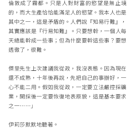
倫敦成了霧都。只是人對財富的慾望是無止境
的，而大生產恰恰能滿足人的慾望。我本人也是
其中之一，這是矛盾的。人們說『知易行難』，
其實應該是『行易知難』。只要想幹，一個人每
天總能幹成一些事；但為什麼要幹這些事？要想
透徹了，很難。
傑里先生上次建議我從政，我沒表態。因為現在
還不成熟，十年後再說，先把自己的事辦好，一
心不能二用。假如我從政，一定要立法嚴控採礦
業，開採後一定要恢復地表原貌，這是基本要求
之一……」
伊莉莎默默地聽著。