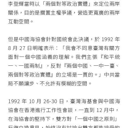
李登輝當時以「兩個對等政治實體」來定位兩岸
關係，目的是擱置主權爭議，營造更寬廣的兩岸
互動空間。
但是中國海協會針對國統會此決議，於 1992 年
8 月 27 日明確表示：「我會不同意臺灣有關方
面對一個中國涵義的理解。我們主張『和平統
一、一國兩制』，反對『兩個中國、一中一臺、
兩個對等政治實體』的立場是一貫的。」中共當
局不願讓步、不允許有模糊的空間。
1992 年 10 月 26-30 日，臺灣海基會與中國海
協會在香港進行工作性會談，一直到 12 月中，
在海協會的堅持下，雙方對「一個中國之原則」
反復交換意見，始終沒有討論出雙方都能接受的