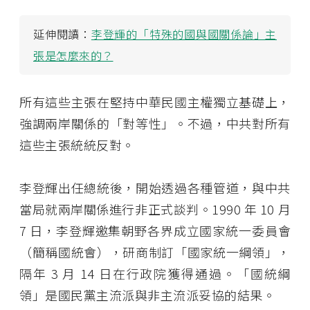
延伸閱讀：
李登輝的「特殊的國與國關係論」主
張是怎麼來的？
所有這些主張在堅持中華民國主權獨立基礎上，
強調兩岸關係的「對等性」。不過，中共對所有
這些主張統統反對。
李登輝出任總統後，開始透過各種管道，與中共
當局就兩岸關係進行非正式談判。1990 年 10 月
7 日，李登輝邀集朝野各界成立國家統一委員會
（簡稱國統會），研商制訂「國家統一綱領」，
隔年 3 月 14 日在行政院獲得通過。「國統綱
領」是國民黨主流派與非主流派妥協的結果。