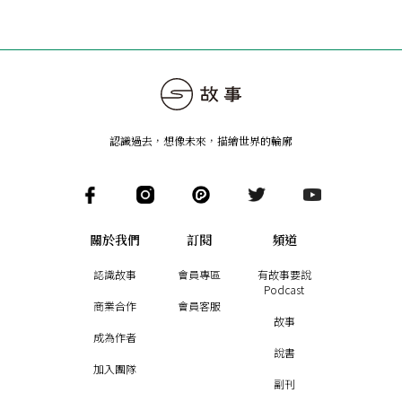
認識過去，想像未來
，
描繪世界的輪廓
關於我們
訂閱
頻道
認識故事
會員專區
有故事要說
Podcast
商業合作
會員客服
故事
成為作者
說書
加入團隊
副刊