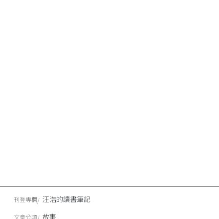
汪浩的讀書筆記
刊登專欄
故事
文章分類