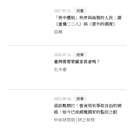
2017-07-11
說書
「美中體制」秩序與無聲的人民：讀
《重構二二八》與《意外的國度》
百噸
2016-07-11
故事
臺灣需要蒙藏委員會嗎？
孔令偉
2021-09-16
故事
資訊戰開打！曾被用來爭取自由的網
路，如今已成威權國家的監控之眼
中央研究院 | 研之有物