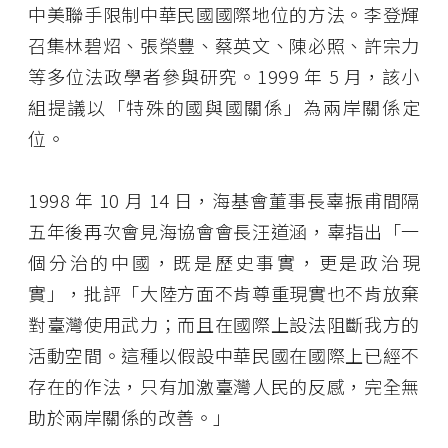
中美聯手限制中華民國國際地位的方法。李登輝
召集林碧炤、張榮豐、蔡英文、陳必照、許宗力
等多位法政學者參與研究。1999 年 5 月，該小
組提議以「特殊的國與國關係」為兩岸關係定
位。
1998 年 10 月 14 日，海基會董事長辜振甫間隔
五年後再次會見海協會會長汪道涵，辜指出「一
個分治的中國，既是歷史事實，更是政治現
實」，批評「大陸方面不肯尊重現實也不肯放棄
對臺灣使用武力；而且在國際上設法阻斷我方的
活動空間。這種以假設中華民國在國際上已經不
存在的作法，只有加激臺灣人民的反感，完全無
助於兩岸關係的改善。」