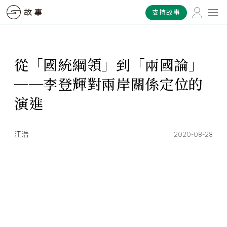
支持故事
從「國統綱領」到「兩國論」
──李登輝對兩岸關係定位的
演進
汪浩
2020-08-28