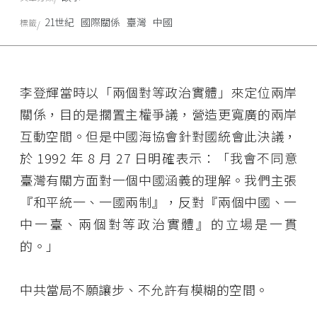
21世紀
國際關係
臺灣
中國
標籤
李登輝當時以「兩個對等政治實體」來定位兩岸
關係，目的是擱置主權爭議，營造更寬廣的兩岸
互動空間。但是中國海協會針對國統會此決議，
於 1992 年 8 月 27 日明確表示：「我會不同意
臺灣有關方面對一個中國涵義的理解。我們主張
『和平統一、一國兩制』，反對『兩個中國、一
中一臺、兩個對等政治實體』的立場是一貫
的。」
中共當局不願讓步、不允許有模糊的空間。