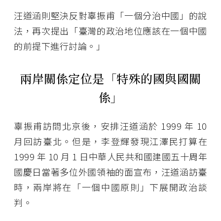
汪道涵則堅決反對辜振甫「一個分治中國」的說
法，再次提出「臺灣的政治地位應該在一個中國
的前提下進行討論。」
兩岸關係定位是「特殊的國與國關
係」
辜振甫訪問北京後，安排汪道涵於 1999 年 10
月回訪臺北。但是，李登輝發現江澤民打算在
1999 年 10 月 1 日中華人民共和國建國五十周年
國慶日當著多位外國領袖的面宣布，汪道涵訪臺
時，兩岸將在「一個中國原則」下展開政治談
判。