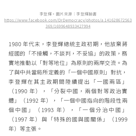
李登輝。圖片來源：李登輝臉書
https://www.facebook.com/DrDemocracy/photos/a.141628672563
369/1699648933427994
1980 年代末，李登輝總統主政初期，他放棄蔣
經國的「不接觸，不談判，不妥協」的政策，務
實地推動以「對等地位」為原則的兩岸交流。為
了與中共當局所定義的「一個中國原則」對抗，
李登輝在其主政期間陸續提出「一國兩區」
（1990 年），「分裂中國，兩個對等政治實
體」（1992 年），「一個中國指向的階段性兩
個中國」（1993 年），「一個分治中國」
（1997 年）與「特殊的國與國關係」（1999
年）等主張。