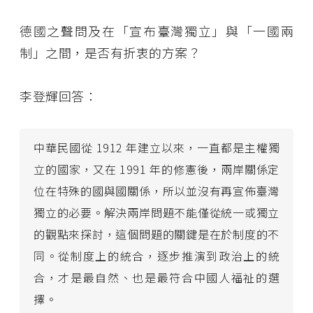
德國之聲問及在「宣布臺灣獨立」與「一國兩
制」之間，是否有折衷的方案？
李登輝回答：
中華民國從 1912 年建立以來，一直都是主權獨
立的國家，又在 1991 年的修憲後，兩岸關係定
位在特殊的國與國關係，所以並沒有再宣佈臺灣
獨立的必要。解決兩岸問題不能僅從統一或獨立
的觀點來探討，這個問題的關鍵是在於制度的不
同。從制度上的統合，逐步推演到政治上的統
合，才是最自然、也是最符合中國人福祉的選
擇。