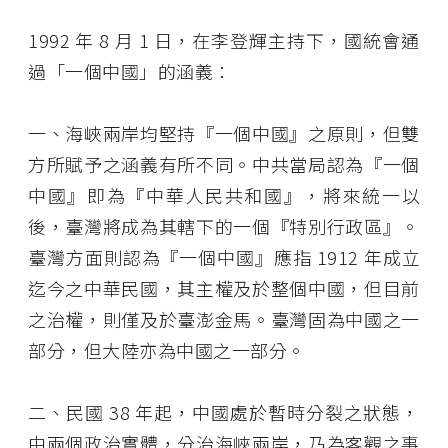
1992 年 8 月 1 日，在李登輝主持下，國統會通
過「一個中國」的涵義：
一、海峽兩岸均堅持『一個中國』之原則，但雙
方所賦予之涵義有所不同。中共當局認為『一個
中國』即為『中華人民共和國』，將來統一以
後，臺灣將成為其轄下的一個『特別行政區』。
臺灣方面則認為『一個中國』應指 1912 年成立
迄今之中華民國，其主權及於整個中國，但目前
之治權，則僅及於臺澎金馬。臺灣固為中國之一
部分，但大陸亦為中國之一部分。
二、民國 38 年起，中國處於暫時分裂之狀態，
由兩個政治實體，分治海峽兩岸，乃為客觀之事