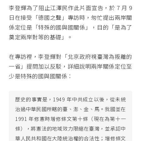
李登輝為了阻止江澤民作此片面宣告，於 7 月 9
日在接受「德國之聲」專訪時，匆忙提出兩岸關
係定位是「特殊的國與國關係」，目的「是為了
奠定兩岸對等的基礎」。
在專訪裡，李登輝對「北京政府視臺灣為叛離的
一省」提問加以反駁，詳細說明兩岸關係定位至
少是特殊的國與國關係：
歷史的事實是，1949 年中共成立以後，從未統
治過中華民國所轄的臺、澎、金、馬。我國並在
1991 年修憲時增修條文第十條（現在為第十一
條），將憲法的地域效力限縮在臺灣，並承認中
華人民共和國在大陸統治權的合法性；增修條文