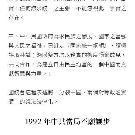
實，任何謀求統一之主張，不能忽視此一事實之
存在。
三、中華民國政府為求民族之發展、國家之富強
與人民之福祉，已訂定『國家統一綱領』，積極
謀取共識；深盼雙方均以務實的態度捐棄成見，
共同合作，為建立自由民主均富的一個中國而貢
獻智慧與力量。」
國統會這種表述將「分裂中國，兩個對等政治實
體」的說法法律化。
1992 年中共當局不願讓步