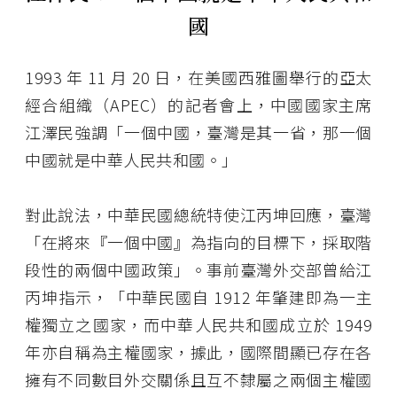
國
1993 年 11 月 20 日，在美國西雅圖舉行的亞太
經合組織（APEC）的記者會上，中國國家主席
江澤民強調「一個中國，臺灣是其一省，那一個
中國就是中華人民共和國。」
對此說法，中華民國總統特使江丙坤回應，臺灣
「在將來『一個中國』為指向的目標下，採取階
段性的兩個中國政策」。事前臺灣外交部曾給江
丙坤指示，「中華民國自 1912 年肇建即為一主
權獨立之國家，而中華人民共和國成立於 1949
年亦自稱為主權國家，據此，國際間顯已存在各
擁有不同數目外交關係且互不隸屬之兩個主權國