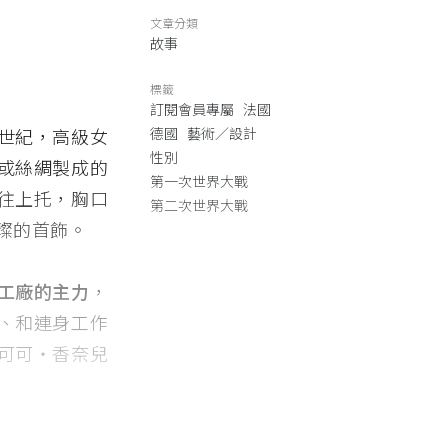
文章分類
故事
標籤
訂閱會員專屬
法國
世紀，高級女
德國
藝術／設計
性別
或絲綢製成的
第一次世界大戰
往上托，胸口
第二次世界大戰
璨的首飾。
工廠的主力
，
、和連身工作
可可・香奈兒