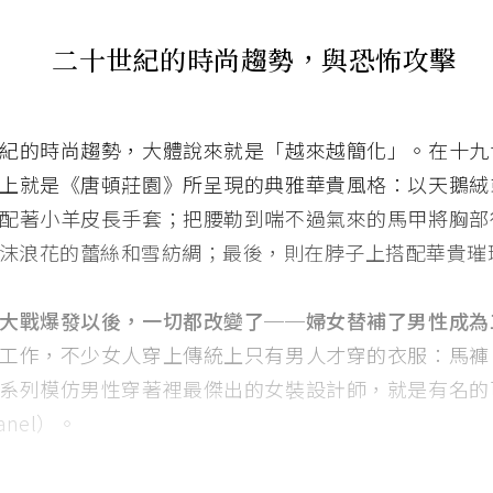
二十世紀的時尚趨勢，與恐怖攻擊
紀的時尚趨勢，大體說來就是「越來越簡化」。在十九
上就是《唐頓莊園》所呈現的典雅華貴風格：以天鵝絨
配著小羊皮長手套；把腰勒到喘不過氣來的馬甲將胸部
沫浪花的蕾絲和雪紡綢；最後，則在脖子上搭配華貴璀
大戰爆發以後，一切都改變了──婦女替補了男性成為
工作，不少女人穿上傳統上只有男人才穿的衣服：馬褲
系列模仿男性穿著裡最傑出的女裝設計師，就是有名的
anel）。