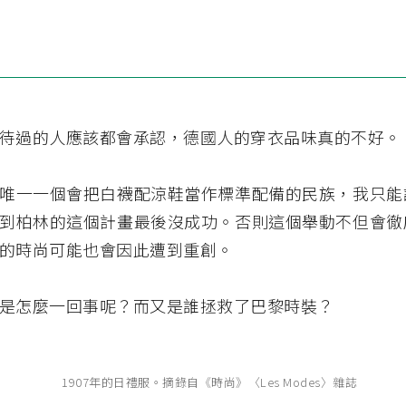
待過的人應該都會承認，德國人的穿衣品味真的不好。
唯一一個會把白襪配涼鞋當作標準配備的民族，我只能
到柏林的這個計畫最後沒成功。否則這個舉動不但會徹
的時尚可能也會因此遭到重創。
是怎麼一回事呢？而又是誰拯救了巴黎時裝？
1907年的日禮服。摘錄自《時尚》〈Les Modes〉雜誌