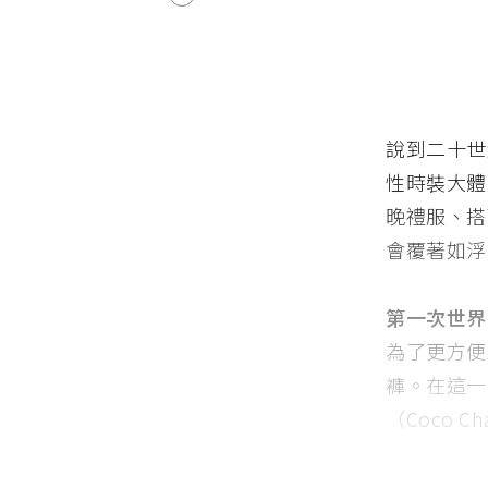
說到二十世
性時裝大體
晚禮服、搭
會覆著如浮
第一次世界
為了更方便
褲。在這一
（Coco Ch