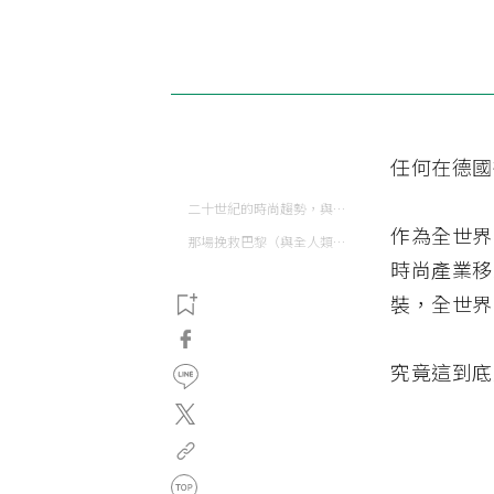
任何在德國
二十世紀的時尚趨勢，與恐怖攻擊
作為全世界
那場挽救巴黎（與全人類）時尚的艱鉅任務
時尚產業移
裝，全世界
究竟這到底