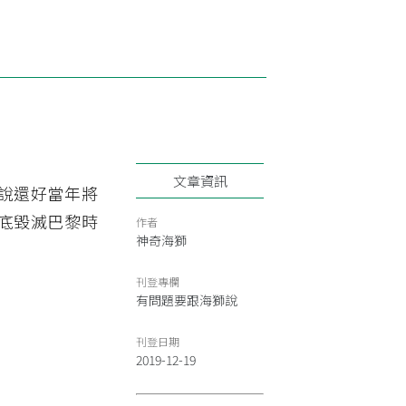
文章資訊
說還好當年將
底毀滅巴黎時
作者
神奇海獅
刊登專欄
有問題要跟海獅說
刊登日期
2019-12-19