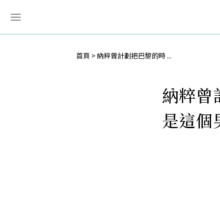
首頁
納粹曾計劃把巴黎的時 ...
納粹曾
是這個