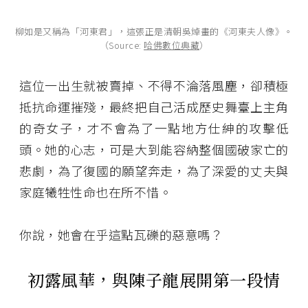
柳如是又稱為「河東君」，這張正是清朝吳焯畫的《河東夫人像》。
（Source:
哈佛數位典藏
）
這位一出生就被賣掉、不得不淪落風塵，卻積極
抵抗命運摧殘，最終把自己活成歷史舞臺上主角
的奇女子，才不會為了一點地方仕紳的攻擊低
頭。她的心志，可是大到能容納整個國破家亡的
悲劇，為了復國的願望奔走，為了深愛的丈夫與
家庭犧牲性命也在所不惜。
你說，她會在乎這點瓦礫的惡意嗎？
初露風華，與陳子龍展開第一段情