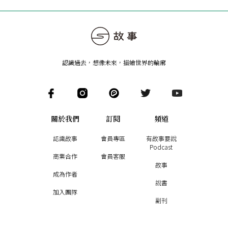
認識過去，想像未來
，
描繪世界的輪廓
關於我們
訂閱
頻道
認識故事
會員專區
有故事要說
Podcast
商業合作
會員客服
故事
成為作者
說書
加入團隊
副刊