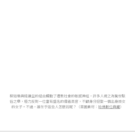
柳如是與錢謙益的結合觸動了禮教社會的敏感神經，許多人視之為驚世駭
俗之舉，極力反對一位富有盛名的儒者高官，不顧身分迎娶一個出身妓女
的女子。不過，誰在乎這些人怎麼說呢？（首圖素材：
哈佛數位典藏
）