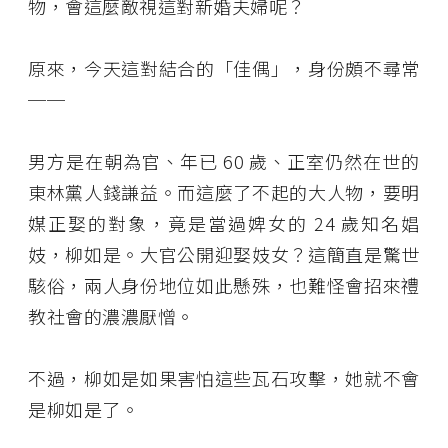
物，會這麼敵視這對新婚夫婦呢？
原來，今天這對結合的「佳偶」，身份頗不尋常
──
男方是在朝為官、年已 60 歲、正室仍然在世的
東林黨人錢謙益。而這麼了不起的大人物，要明
媒正娶的對象，竟是當過婢女的 24 歲知名娼
妓，柳如是。大官公開迎娶妓女？這簡直是驚世
駭俗，兩人身份地位如此懸殊，也難怪會招來禮
教社會的濃濃厭憎。
不過，柳如是如果害怕這些瓦石攻擊，她就不會
是柳如是了。