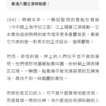
秦淮八艷之首柳如是
！
1642，明朝末年，一艘迎娶用的喜船在茸城
（今中國上海市松江區）江上隨著江浪搖動。它
本應為這座熱鬧的城市增添更多喜慶氣氛，畢竟
它代表的是一對男女的正式結合，值得慶賀。
然而，奇怪的是，岸上的人們似乎並不做如是
想。他們憤怒地圍著船隻叫囂、紛紛朝上頭丟磚
瓦石塊，一瞬間，船隻幾乎被充滿惡意的瓦礫淹
沒，再找不到一絲婚慶的喜悅。
而那些丟瓦石的人，可不是什麼尋常地痞流氓，
而是茸城一帶的仕紳。為什麼這些有頭有臉的人