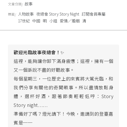
故事
文章分類
人物故事
夜總會 Story Story Night
訂閱會員專屬
標籤
17世紀
中國
明
小姐
愛情／婚姻
清
歡迎光臨故事夜總會！
✨
這裡，能夠讓你卸下滿身疲憊；這裡，擁有一個
又一個訴說不盡的好聽故事。
每個星期三，一位歷史上的來賓將大駕光臨，和
我們分享有關他的奇聞軼事。所以盡情放鬆身
體，選杯好酒，跟著節奏輕輕低哼：Story
Story night……
準備好了嗎？燈光請下！今晚，邀請到的登臺嘉
賓是──