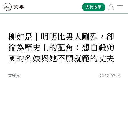
支持故事
柳如是｜明明比男人剛烈，卻
淪為歷史上的配角：想自殺殉
國的名妓與她不願就範的丈夫
艾德嘉
2022-05-16