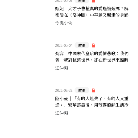
2022-05-09
故事
甄妃｜大才子曹植真的愛過嫂嫂嗎？解
密活在〈洛神賦〉中華麗又飄渺的身影
令狐少俠
2022-05-04
故事
婉容｜中國末代皇后的愛情悲歌：我們
曾一起對抗舊世界，卻在新世界來臨時
摔得粉身碎骨
江仲淵
2021-08-28
故事
陸小曼｜「有的人迷失了，有的人又重
逢。」繁華落盡後，用薄霧般餘生清冷
來償還的奇女子
江仲淵