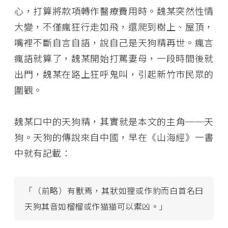
心，打算將款項轉作醫療費用時。魏某突然性情
大變，不僅瘋狂行走如飛，還爬到樹上、屋頂，
嘴裡不斷自言自語，說自己是天狗精再世。瘋言
瘋語就算了，魏某開始打罵妻母，一段時間後就
出門，魏某在路上狂呼鬼叫，引起新竹市民眾的
圍觀。
魏某口中的天狗精，其實就是本文的主角──天
狗。天狗的傳說來自中國，早在《山海經》一書
中就有記載：
「（前略）有獸焉，其狀如狸或作豹而白首名曰
天狗其音如榴榴或作猫猫可以禦凶。」