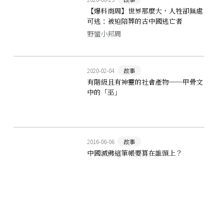
【爆料商周】世界那麼大，人牲卻無處
可逃：被迫陪葬的古中國逃亡者
野蠻小邦周
2020-02-04
故事
有階級且有神靈的社會產物──甲骨文
中的「巫」
2016-06-06
故事
中國滅佛這筆帳要算在誰頭上？