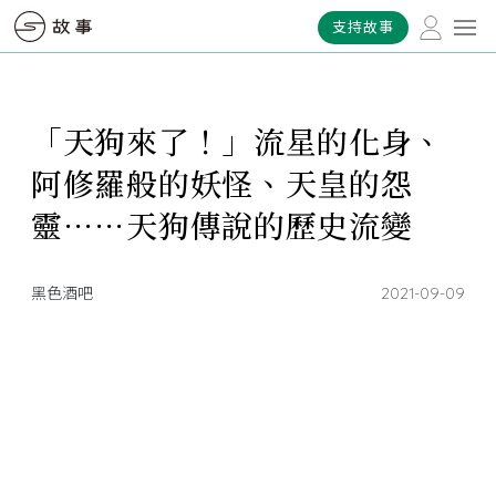
支持故事
「天狗來了！」流星的化身、
阿修羅般的妖怪、天皇的怨
靈⋯⋯天狗傳說的歷史流變
黑色酒吧
2021-09-09