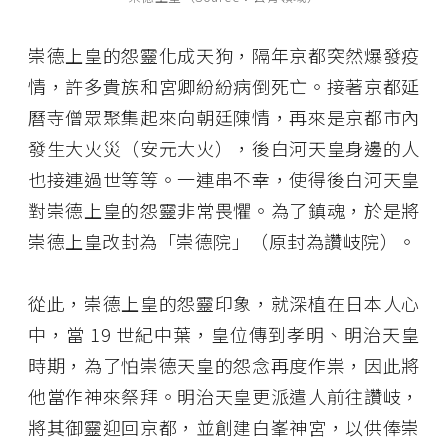
崇德上皇的怨靈化成天狗，隔年京都突然爆發疫
情，許多貴族和宮卿紛紛病倒死亡。接著京都延
曆寺僧眾聚集起來向朝廷陳情，再來是京都市內
發生大火災（安元大火），後白河天皇身邊的人
也接連過世等等。一連串不幸，使得後白河天皇
對崇德上皇的怨靈非常畏懼。為了鎮魂，於是將
崇德上皇改封為「崇德院」（原封為讚岐院）。
從此，崇德上皇的怨靈印象，就深植在日本人心
中，當 19 世紀中葉，皇位傳到孝明、明治天皇
時期，為了怕崇德天皇的怨念再度作祟，因此將
他當作神來祭拜。明治天皇更派遣人前往讚岐，
將其御靈迎回京都，並創建白峯神宮，以供俸崇