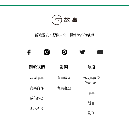
認識過去，想像未來
，
描繪世界的輪廓
關於我們
訂閱
頻道
認識故事
會員專區
有故事要說
Podcast
商業合作
會員客服
故事
成為作者
說書
加入團隊
副刊