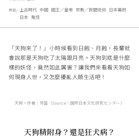
上古時代
中國
國王／皇帝
宗教／民間信仰
日本幕府
標籤
日本
鬼怪
「天狗來了！」小時候看到日蝕、月蝕，長輩就
會說那是天狗吃了太陽跟月亮。天狗到底是什麼
樣的妖怪，竟然如此厲害？讓我們來看看天狗如
何現身人世，又怎麼擾亂人類生活吧！
天狗。作者：芳盛（Source：国際日本文化研究センター）
天狗精附身？還是狂犬病？