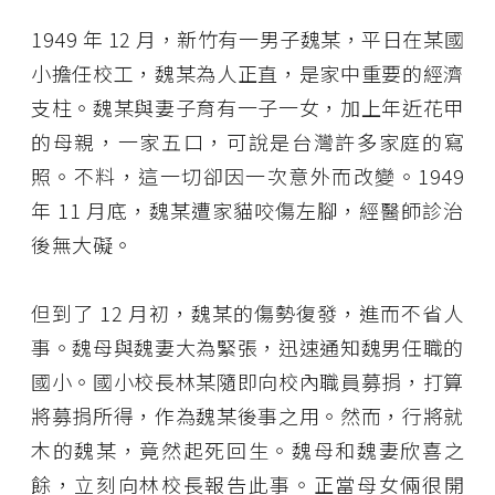
1949 年 12 月，新竹有一男子魏某，平日在某國
小擔任校工，魏某為人正直，是家中重要的經濟
支柱。魏某與妻子育有一子一女，加上年近花甲
的母親，一家五口，可說是台灣許多家庭的寫
照。不料，這一切卻因一次意外而改變。1949
年 11 月底，魏某遭家貓咬傷左腳，經醫師診治
後無大礙。
但到了 12 月初，魏某的傷勢復發，進而不省人
事。魏母與魏妻大為緊張，迅速通知魏男任職的
國小。國小校長林某隨即向校內職員募捐，打算
將募捐所得，作為魏某後事之用。然而，行將就
木的魏某，竟然起死回生。魏母和魏妻欣喜之
餘，立刻向林校長報告此事。正當母女倆很開