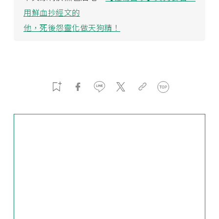
用鮮血抄經文的
他，死後怨靈化做天狗精！