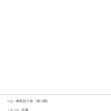
練馬超大根（陳力航）
作者
故事
文章分類