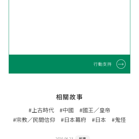
行動支持
相關故事
#上古時代
#中國
#國王／皇帝
#宗教／民間信仰
#日本幕府
#日本
#鬼怪
2020-06-23
故事