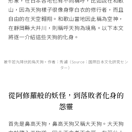
形象，在日本各地也有不同稱呼，比如說在和歌
山，因為天狗樣子很像身穿白衣的修行者，而且
自由的在天空翱翔。和歌山當地因此稱為空神，
在靜岡縣大井川，則稱呼天狗為境鳥。以下本文
將逐一介紹這些天狗的化身。
被牛若丸降伏的烏天狗。作者：秀湖（Source：国際日本文化研究セン
ター）
從阿修羅般的妖怪，到落敗者化身的
怨靈
首先是鼻高天狗，鼻高天狗又稱大天狗。大天狗