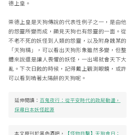
德上皇。
崇德上皇是天狗傳說的代表性例子之一，是由他
的怨靈所變而成，顯見天狗也有怨靈的一面。從
不老不死的妖怪到人類的怨靈，以及附身魏某的
「天狗精」，可以看出天狗形象雖然多變，但整
體來說還是讓人畏懼的妖怪，一出場就會天下大
亂。下次日蝕的時候，記得戴上觀測眼鏡，或許
可以看到啃著太陽餅的天狗呢。
延伸閱讀：
百鬼夜行：從平安時代的政局動盪，
探尋日本妖怪起源
本文原刊於黑色酒吧，
【怪物目擊】天狗食日：