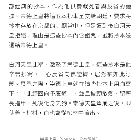
部經典的抄本，作為他供養戰死者與反省的證
據。崇德上皇將這五本抄本呈交給朝廷，要求將
抄本存放在京都的寺廟當中，但是遭到後白河天
皇拒絕，理由是這些抄本內含詛咒，並將抄本送
還給崇德上皇。
白河天皇此舉，激怒了崇德上皇，這些抄本是他
辛苦抄寫，一心反省向佛證據，居然被如此汙
蔑。震怒之際，崇德上皇就在這些抄本上用血寫
下：「此經回向予魔道」，並且披頭散髮，留著
長指甲，死後化身天狗。崇德天皇駕崩之後，即
使蓋上棺材，血也會從棺材中流出。
崇德上皇（Source：公有領域）