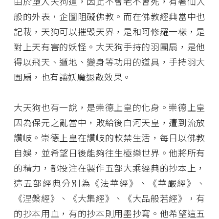
由於墮入天狗道，因此不會老不會死，有著仙人
般的外表，企圖阻礙佛教。而在佛教經典當中也
記載，天狗可以摧毀天界，是和阿修羅一樣，是
對上天有害的妖怪。大天狗手持的羽團扇，是他
得以飛天、遁地、變身等功用的道具，手持羽大
團扇，也有讓妖魔退散效果。
大天狗也有一說，是崇德上皇的化身。崇德上皇
因為保元之亂當中，敗給後白河天皇，遭到流放
讚岐。崇德上皇在讚岐的軟禁生活，每日以佛教
自娛，並希望日後能夠往生極樂世界。他將所有
的精力，都投注在製作五部大乘經典的抄本上，
這五部經典分別為《法華經》、《華嚴經》、
《涅槃經》、《大集經》、《大品般若經》，有
的抄本用血，有的抄本則用墨抄寫。他希望這五