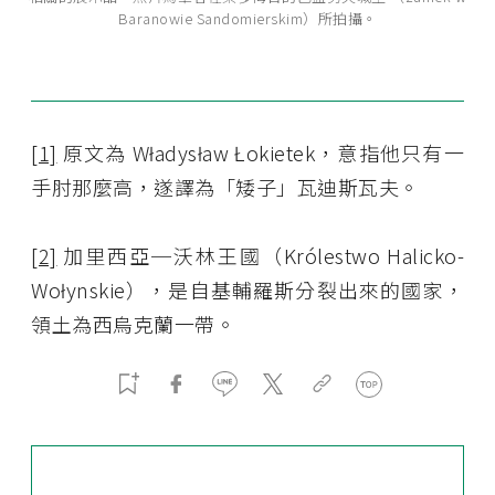
Baranowie Sandomierskim）所拍攝。
[1]
原文為 Władysław Łokietek，意指他只有一
手肘那麼高，遂譯為「矮子」瓦迪斯瓦夫。
[2]
加里西亞─沃林王國（Królestwo Halicko-
Wołynskie），是自基輔羅斯分裂出來的國家，
領土為西烏克蘭一帶。