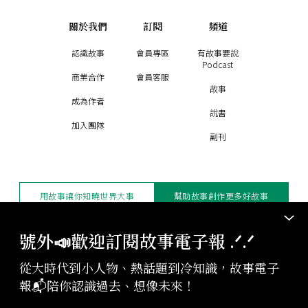
關於我們
訂閱
頻道
認識故事
會員專區
有故事要說
Podcast
商業合作
會員客服
故事
成為作者
說書
加入團隊
副刊
用故事讓你知曉世界大事
幫助故事創作更多好故事
訂閱電子報
贊助支持
號外📣歡迎訂閱故事電子報 .ᐟ‪‪.ᐟ
從大時代到小人物、熱話題到冷知識，故事電子
版權聲明與轉載規範
報📬陪你認識過去、想像未來！
授權與合作：
contact@storystudio.tw
投稿文章：
gushi@storystudio.tw