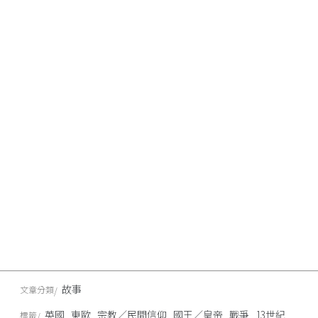
故事
文章分類
英國
東歐
宗教／民間信仰
國王／皇帝
戰爭
13世紀
標籤