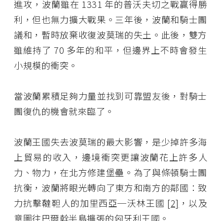
進攻，波蘭雖在 1331 年的普沃夫切之戰贏得勝
利，但也無力擴大戰果。三年後，波蘭和騎士團
議和，暫時放棄收復波莫瑞的失土。此後，雙方
雖維持了 70 多年的和平，但邊界上不時會發生
小規模的衝突。
當波蘭累積足夠力量並找到可靠盟友後，對騎士
團復仇的機會就來臨了。
波蘭王國失去波莫瑞的最大影響，是少掉許多海
上貿易的收入，邊境衝突更讓波蘭花上許多人
力、物力，在北方修建堡壘。為了與條頓騎士團
抗衡，波蘭將眼光轉向了東方和南方的鄰國：致
力抗擊韃靼人的加里西亞─沃林王國
[2]
，以及
意圖往巴爾幹半島擴張的匈牙利王國。