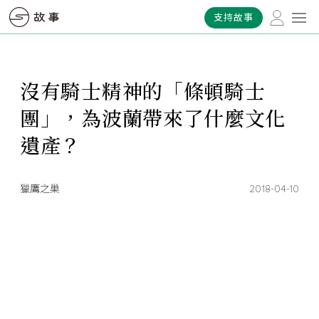
支持故事
沒有騎士精神的「條頓騎士
團」，為波蘭帶來了什麼文化
遺產？
獵鷹之巢
2018-04-10