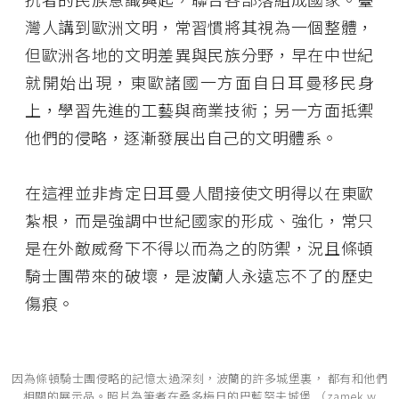
灣人講到歐洲文明，常習慣將其視為一個整體，
但歐洲各地的文明差異與民族分野，早在中世紀
就開始出現，東歐諸國一方面自日耳曼移民身
上，學習先進的工藝與商業技術；另一方面抵禦
他們的侵略，逐漸發展出自己的文明體系。
在這裡並非肯定日耳曼人間接使文明得以在東歐
紮根，而是強調中世紀國家的形成、強化，常只
是在外敵威脅下不得以而為之的防禦，況且條頓
騎士團帶來的破壞，是波蘭人永遠忘不了的歷史
傷痕。
因為條頓騎士團侵略的記憶太過深刻，波蘭的許多城堡裏， 都有和他們
相關的展示品。照片為筆者在桑多梅日的巴藍努夫城堡 （zamek w