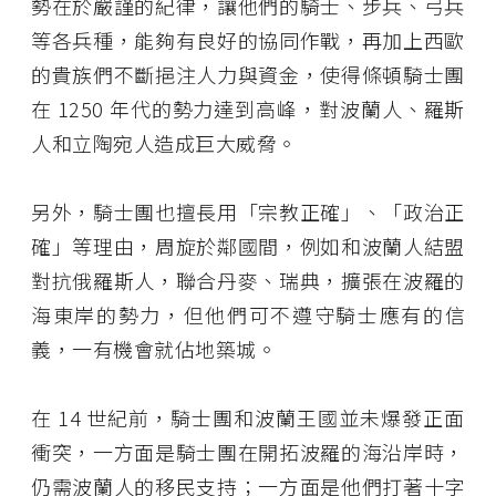
勢在於嚴謹的紀律，讓他們的騎士、步兵、弓兵
等各兵種，能夠有良好的協同作戰，再加上西歐
的貴族們不斷挹注人力與資金，使得條頓騎士團
在 1250 年代的勢力達到高峰，對波蘭人、羅斯
人和立陶宛人造成巨大威脅。
另外，騎士團也擅長用「宗教正確」、「政治正
確」等理由，周旋於鄰國間，例如和波蘭人結盟
對抗俄羅斯人，聯合丹麥、瑞典，擴張在波羅的
海東岸的勢力，但他們可不遵守騎士應有的信
義，一有機會就佔地築城。
在 14 世紀前，騎士團和波蘭王國並未爆發正面
衝突，一方面是騎士團在開拓波羅的海沿岸時，
仍需波蘭人的移民支持；一方面是他們打著十字