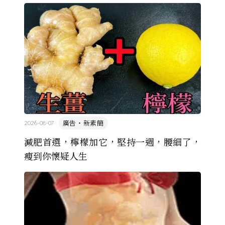
的協定保護 ...
廣告・新素簡
2026-08-07
減肥首選，檸檬加它，堅持一週，腰細了，
瘦到你懷疑人生