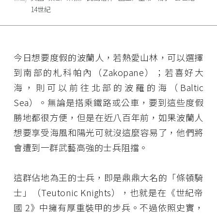
14世紀
今日想要度假的波蘭人，若熱愛山林，可以選擇
到南部的札科帕內（Zakopane）；若喜好大
海，則可以前往北部的波羅的海（Baltic
Sea）。無論是搭乘鐵路或公車，要到這些度假
勝地都很方便，但是在近八百年前，如果波蘭人
想要享受海風和陽光可就沒這麼容易了，他們將
會遭到一群武藝高強的士兵阻擋。
這群佔地為王的士兵，即是鼎鼎大名的「條頓騎
士」（Teutonic Knights），也就是在《世紀帝
國 2》中擁有厚重裝甲的步兵。不過依照史實，