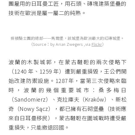
團雇用的日耳曼工匠，用石頭、磚塊建築堡壘的
技術在歐洲是屬一屬二的純熟。
條頓騎士團的總部──馬爾堡，該城堡為歐洲最大的紅磚城堡。
（Source：by Arian Zwegers ,via
Flickr
）
波蘭的木製城郭，在蒙古韃靼的兩次侵略下
（1240 年、1259 年）遭到嚴重損毀，王公們開
始改建防禦設施。1287年，當第三次侵略來臨
時，波蘭的幾個重要城市：桑多梅日
（Sandomierz）、克拉庫夫（Kraków）、新松
奇（Nowy Sącz），都已擁有石砌堡壘（技術應
來自日耳曼移民），蒙古韃靼在圍城戰時遭受嚴
重損失，只能撤退回國。