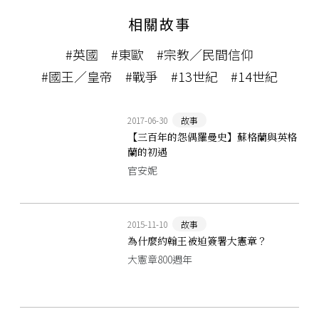
相關故事
#英國
#東歐
#宗教／民間信仰
#國王／皇帝
#戰爭
#13世紀
#14世紀
2017-06-30
故事
【三百年的怨偶羅曼史】蘇格蘭與英格
蘭的初遇
官安妮
2015-11-10
故事
為什麼約翰王被迫簽署大憲章？
大憲章800週年