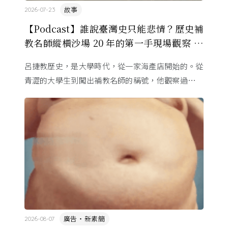
故事
2026-07-23
【Podcast】誰說臺灣史只能悲情？歷史補
教名師縱橫沙場 20 年的第一手現場觀察 ft.
呂捷
呂捷教歷史，是大學時代，從一家海產店開始的。從
青澀的大學生到闖出補教名師的稱號，他觀察過幾十
萬名學生怎麼學歷史，也看著臺灣的歷史教育從課本
裡幾乎沒有臺灣史，一路 ...
廣告・新素簡
2026-08-07