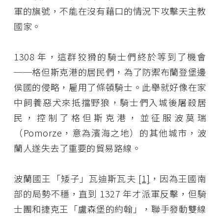
軍的旗號，不能在沒有藉口的情況下攻擊天主教
國家。
1308 年，這群狡猾的騎士們終於等到了機會
──格但斯克港的居民們，為了防禦布蘭登堡邊
侯國的侵略，雇用了條頓騎士。此舉就好像在家
中飼養惡犬來抵擋野狼，騎士們入城後屠殺居
民，控制了格但斯克港，並征服波莫瑞
（Pomorze，意為濱海之地）的其他城市，波
蘭人遂失去了重要的貿易路線。
波蘭國王「矮子」瓦迪斯瓦夫
[1]
，因為王國南
部的局勢不穩，直到 1327 年才派軍反擊，但騎
士團和捷克王「盧森堡的約翰」，聯手發動雙線