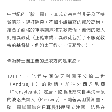
中世紀的「騎士團」，其成立宗旨並非是為了扶
貧濟弱、鏟奸除惡，不如小說描寫的那般高尚。
結合了嚴格的軍事訓練和宗教教條，他們的敵人
則是異教徒（正確來講，異教徒包括了不服從教
宗的基督徒，例如東正教徒、清潔教徒）。
條頓騎士團主要的進攻方向是東歐。
1211 年，他們先應匈牙利國王安追二世
（Andrzej II）的邀請，前往外西凡尼亞
（Transylvania）定居，協助抵禦來自黑海草原
的波洛夫齊人（Połowcy）。隨著其羽翼漸豐，
騎士團試圖聯合日耳曼移民獨立建國，結果在