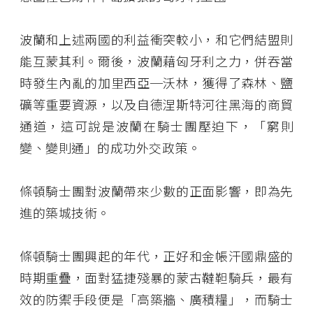
波蘭和上述兩國的利益衝突較小，和它們結盟則
能互蒙其利。爾後，波蘭藉匈牙利之力，併吞當
時發生內亂的加里西亞─沃林，獲得了森林、鹽
礦等重要資源，以及自德涅斯特河往黑海的商貿
通道，這可說是波蘭在騎士團壓迫下，「窮則
變、變則通」的成功外交政策。
條頓騎士團對波蘭帶來少數的正面影響，即為先
進的築城技術。
條頓騎士團興起的年代，正好和金帳汗國鼎盛的
時期重疊，面對猛捷殘暴的蒙古韃靼騎兵，最有
效的防禦手段便是「高築牆、廣積糧」，而騎士