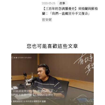
2018-05-26
故事
【三百年的怨偶羅曼史】英格蘭與蘇格
蘭：「我們一直瘋狂分手又復合」
官安妮
您也可能喜歡這些文章