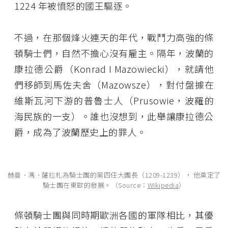
1224 年被憤怒的國王驅逐。
不過，在那個烽火連天的年代，戰鬥力高強的條
頓騎士們，自然不擔心沒有雇主。隔年，波蘭的
康拉德公爵（Konrad I Mazowiecki），就請他
們移師到馬佐夫舍（Mazowsze），對付盤據在
維斯瓦河下游的普魯士人（Prusowie，波羅的
海民族的一支）。誰也沒想到，此舉讓康拉德公
爵，成為了波蘭歷史上的罪人。
赫曼．馮．薩拉札為騎士團的第四任大團長（1209-1239）， 他奠定了
騎士團在東歐的發展。（Source：
WIkipedia
）
條頓騎士團與同時期歐洲各國的軍隊相比，其優