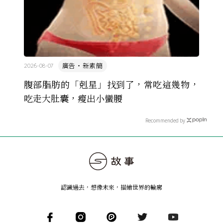
廣告・新素簡
2026-08-07
腹部脂肪的「剋星」找到了，常吃這幾物，
吃走大肚囊，瘦出小蠻腰
Recommended by
認識過去，想像未來
，
描繪世界的輪廓