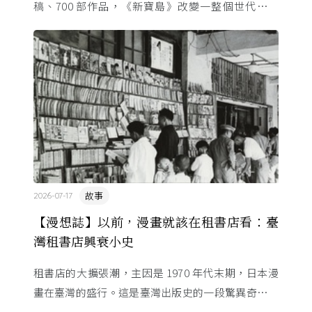
稿、700 部作品，《新寶島》改變一整個世代的命
運。這位「漫畫之神」與昭和時代共生，用一支畫筆
改寫日本的文化 ...
故事
2026-07-17
【漫想誌】以前，漫畫就該在租書店看：臺
灣租書店興衰小史
租書店的大擴張潮，主因是 1970 年代末期，日本漫
畫在臺灣的盛行。這是臺灣出版史的一段驚異奇航。
由於臺灣和日本自 1972 年斷交，著作權失去國與國