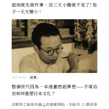
起床就先做件事，沒三天小腹就不見了! 肚
子一天天變小！
故事
2025-10-02
整個世代因為一本漫畫燃起夢想——手塚治
虫如何重塑日本文化？
從戰時工廠廁所牆上的連載開始，到創作 15 萬張原