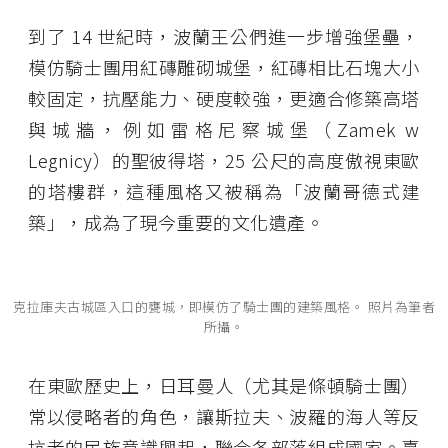
到了 14 世紀時，波蘭王公們進一步增強堡壘，
模仿騎士團用紅磚雕砌城堡，紅磚相比石塊大小
較固定，抗壓能力、硬度較強，更適合修築高塔
與城牆，例如雷格尼察城堡（Zamek w
Legnicy）的聖彼得塔，25 公尺的高度傲視東歐
的塔樓群，這種風格又被稱為「波蘭哥德式建
築」，成為了現今重要的文化遺產。
克拉庫夫古城區入口的甕城，即模仿了騎士團的建築風格。 照片為筆者
所攝。
在東歐歷史上，日耳曼人（尤其是條頓騎士團）
常以侵略者的角色，讓斯拉夫、波羅的海人等反
抗者的民族意識興起，聯合各部落組成國家。臺