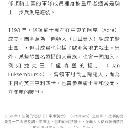
條頓騎士團的軍隊成員裡身披重甲者通常是騎
士，步兵則是輕裝。
1198 年，條頓騎士團在在中東的阿克（Acre）
成立，團名意為「條頓人（日耳曼人）組成的騎
士團」，但其成員也包括了歐洲各地的戰士。另
外，某些想聲名遠播的大貴族，也會一同加入，
例如捷克王「盧森堡的揚」（Jan
Luksemburski），曾領軍討伐立陶宛人；尚為
王儲的英王亨利四世，也曾參與騎士團和波蘭、
立陶宛的戰爭。
1960 年，波蘭的電影《十字軍騎士》（Krzyżacy）之劇照， 故事的背
景是十四世紀晚期。事實上，當時的條頓騎士，並非人人都有裝備精良
的板甲可穿。（Source：
YouTube
）