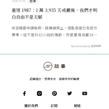
故事
2026-07-16
重返 1987：1 萬 3,935 天戒嚴後，我們才明
白自由不是天賦
收音機要申請執照，跳舞被禁止，頭髮長度也有官方
標準。這不是科幻小說的情節，而是臺灣戒嚴38年
的日常。從1982年美國國會聽證，到 1987 年那道解
Recommended by
嚴令，這段歷 ...
認識過去，想像未來
，
描繪世界的輪廓
關於我們
訂閱
頻道