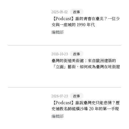
2025-09-02
故事
【Podcast】誰的青春在臺北？一位少
女與一座城的 1990 年代
編輯部
2018-10-23
故事
臺灣的街道美術館：來自歐洲建築的
「立面」藝術，如何成為臺灣在地街屋
的特色
2026-07-23
故事
【Podcast】誰說臺灣史只能悲情？歷
史補教名師縱橫沙場 20 年的第一手現
場觀察 ft. 呂捷
編輯部