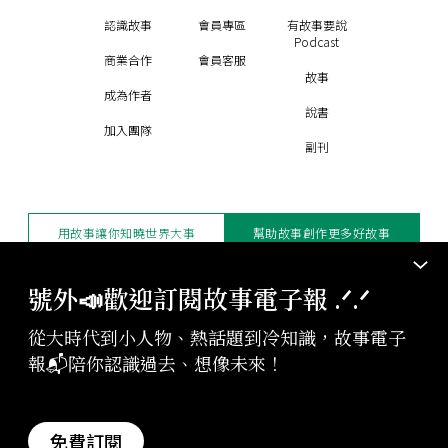
認識故事
會員專區
有故事要說
Podcast
商業合作
會員客服
故事
成為作者
說書
加入團隊
副刊
用故事讓你知曉世界大事
幫助故事創作更多好故事
訂閱電子報
贊助支持
號外📣歡迎訂閱故事電子報 .ᐟ‪‪.ᐟ
從大時代到小人物、熱話題到冷知識，故事電子
版權聲明與轉載規範
報📬陪你認識過去、想像未來！
授權與合作：
contact@storystudio.tw
投稿文章：
gushi@storystudio.tw
StoryStudio Inc. All Rights Reserved.
免費訂閱