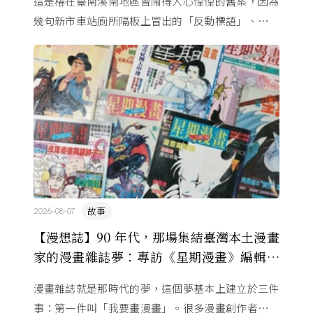
這是椿在臺南溪南地區曾鬧得人心惶惶的舊案，因為
幾句新市車站廁所隔板上冒出的「反動標語」、一段
字跡相似的筆跡，有著大好前程的青年被逮補了⋯⋯
故事
2026-08-07
【漫想誌】90 年代，那場集結臺灣本土漫畫
家的漫畫雜誌夢：專訪《星期漫畫》編輯黃
健和
漫畫雜誌就是那時代的夢，這個夢基本上建立於三件
事：第一件叫「我要畫漫畫」。很多漫畫創作者從小