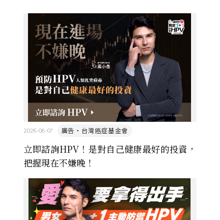
看漫畫，他們想畫，但以前一講出來就會被罵，「你
畫畫怎麼活？」
廣告・台灣癌症基金會
2026-08-07
立即諮詢HPV！是對自己健康最好的投資，
把握現在不嫌晚！