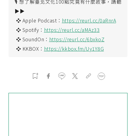
🎙️ 想了解臺北文化100點究竟有什麼故事，請聽
▶▶
❖ Apple Podcast：
https://reurl.cc/0aRnrA
❖ Spotify：
https://reurl.cc/aMAz33
❖ SoundOn：
https://reurl.cc/6bxkoZ
❖ KKBOX：
https://kkbox.fm/Uy1Y8G