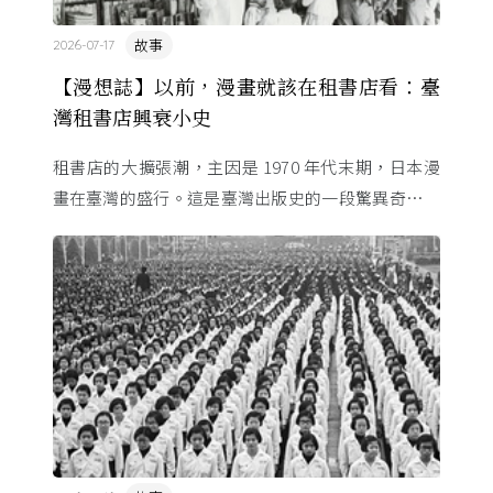
故事
2026-07-17
【漫想誌】以前，漫畫就該在租書店看：臺
灣租書店興衰小史
租書店的大擴張潮，主因是 1970 年代末期，日本漫
畫在臺灣的盛行。這是臺灣出版史的一段驚異奇航。
由於臺灣和日本自 1972 年斷交，著作權失去國與國
的協定保護 ...