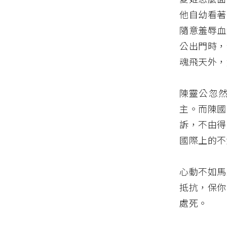
他自幼看著
隨意羞辱血
公出門時，
魂飛天外，
陳靈公忽
主。而陳國
訴，不由得
國際上的不
心動不如馬
抵抗，保你
處死。