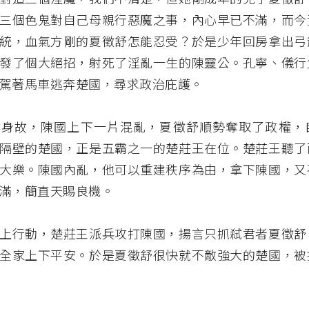
三個色鬼對自己母親行惡魔之事，內心早已不滿，而今
統，血氣方剛的夏徵舒怎能忍受？於是少年回房拿出弓
發了個大絕招，射死了淫亂一生的陳靈公。孔寧、儀行
駕著馬車逃奔楚國，尋求政治庇護。
然身故，陳國上下一片混亂，夏徵舒順勢奪取了政權，
隔壁的楚國，正是五霸之一的楚莊王在位。楚莊王聽了
大樂。陳國內亂，他可以重建秩序為由，拿下陳國，又
滿，簡直天賜良機。
上行動，楚莊王派兵攻打陳國，揚言只抓弒君者夏徵舒
全家上下平安。於是夏徵舒很快就不敵強大的楚國，被