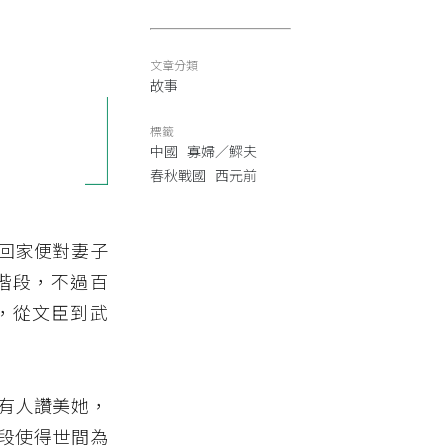
文章分類
故事
標籤
中國
寡婦／鰥夫
春秋戰國
西元前
回家便對妻子
階段，不過百
，從文臣到武
有人讚美她，
段使得世間為