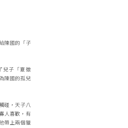
給陳國的「子
了兒子「夏徵
為陳國的孤兒
觸碰，天子八
寡人喜歡，有
他帶上兩個獵