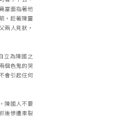
竟當面指著他
箭，趁著陳靈
父兩人見狀，
自立為陳國之
兩個色鬼的哭
不會引起任何
，陳國人不要
抓後慘遭車裂