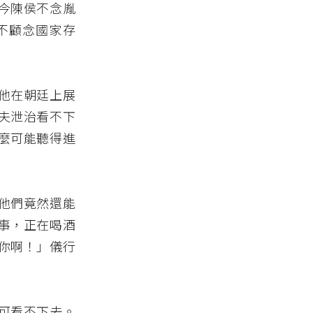
今陳侯不念胤
不顧念國家存
他在朝廷上展
夫泄治看不下
麼可能聽得進
他們竟然還能
事，正在喝酒
你啊！」儀行
可看不下去。