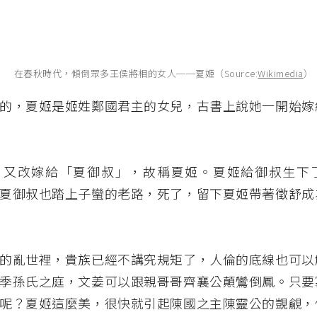
在春秋時代，傾倒眾多王侯將相的女人──夏姬（Source:
Wikimedia
）
的，夏姬是姬姓鄭國君主的女兒，古書上說她一開始嫁
，又改嫁給「夏御叔」，故稱夏姬。夏姬給御叔生下
夏御叔也踏上子蠻的老路，死了，留下夏姬帶著徵舒成
的亂世裡，貴族已經不講究規矩了，人倫的底線也可以
季孫氏之庭，文姜可以跟親哥哥齊襄公顛鸞倒鳳。只要
呢？夏姬這麼美，很快就引起陳國之主陳靈公的覬覦，