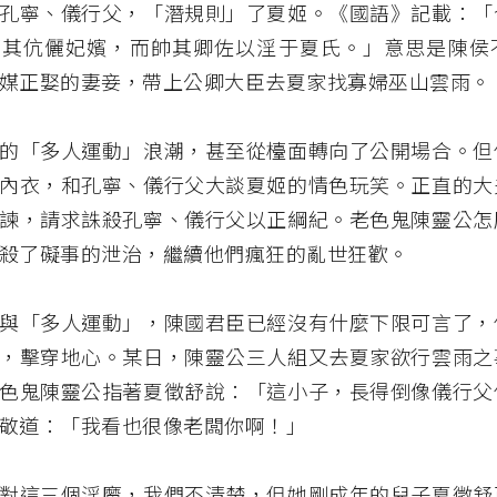
孔寧、儀行父，「潛規則」了夏姬。《國語》記載：「
棄其伉儷妃嬪，而帥其卿佐以淫于夏氏。」意思是陳侯
媒正娶的妻妾，帶上公卿大臣去夏家找寡婦巫山雲雨。
的「多人運動」浪潮，甚至從檯面轉向了公開場合。但
內衣，和孔寧、儀行父大談夏姬的情色玩笑。正直的大
諫，請求誅殺孔寧、儀行父以正綱紀。老色鬼陳靈公怎
殺了礙事的泄治，繼續他們瘋狂的亂世狂歡。
與「多人運動」，陳國君臣已經沒有什麼下限可言了，
，擊穿地心。某日，陳靈公三人組又去夏家欲行雲雨之
色鬼陳靈公指著夏徵舒說：「這小子，長得倒像儀行父
敬道：「我看也很像老闆你啊！」
對這三個淫魔，我們不清楚，但她剛成年的兒子夏徵舒