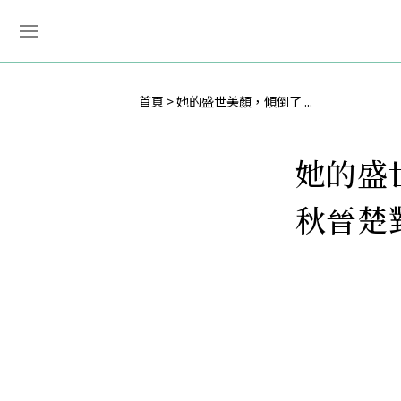
首頁
她的盛世美顏，傾倒了 ...
她的盛
秋晉楚