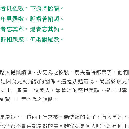
行者見羅敷，下擔捋髭鬚。
少年見羅敷，脫帽著帩頭。
耕者忘其犁，鋤者忘其鋤。
來歸相怨怒，但坐觀羅敷。
路人搓鬚讚嘆，少男為之換裝，農夫看得都呆了，他們
都是因為見到羅敷的關係。這種妖豔氣場，尚屬於眼見
歷史上，曾有一位美人，靠著她的盛世美顏，攪弄風雲
到賢王，無不為之傾倒。
是夏姬，一位兩千年來被不斷傳頌的女子，有人黑她，
他們都不會否認夏姬的美。她究竟是何人呢？她有何手