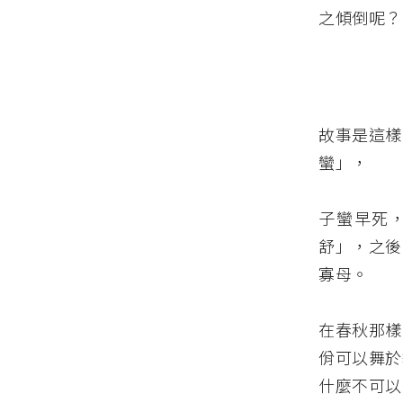
之傾倒呢？
故事是這樣
蠻」，
子蠻早死
舒」，之後
寡母。
在春秋那樣
佾可以舞於
什麼不可以