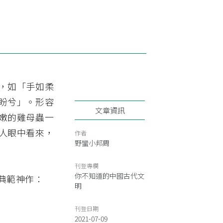
，如「手如柔
盼兮」。形容
文章資訊
嫩的雞母蟲一
人眼中看來，
作者
野蠻小邦周
刊登專欄
你不知道的中國古代文
典範神作：
明
刊登日期
2021-07-09