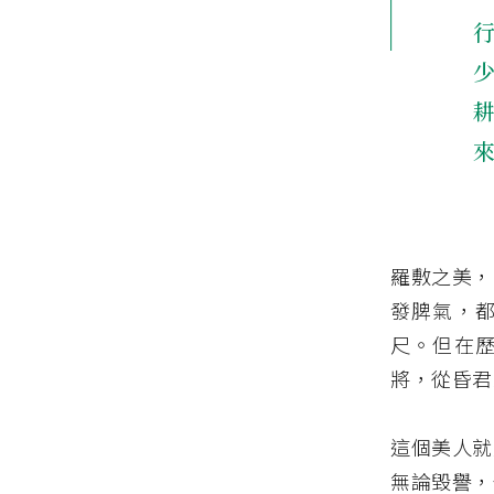
羅敷之美，
發脾氣，
尺。但在
將，從昏君
這個美人就
無論毀譽，