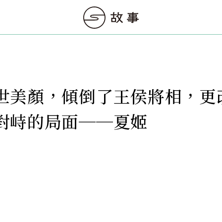
世美顏，傾倒了王侯將相，更
對峙的局面──夏姬