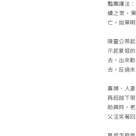
豔團護法：
續之常，
亡，拋棄明
陳靈公帶起
示起夏姬的
去，出來勸
去，反過來
寡婦、人妻
再超越下限
助興時，老
父淫笑著回
夏姬怎麼面