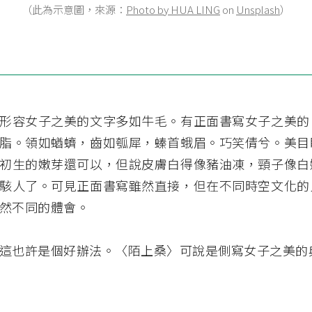
（此為示意圖，來源：
Photo by
HUA LING
on
Unsplash
）
形容女子之美的文字多如牛毛。有正面書寫女子之美的
脂。領如蝤蠐，齒如瓠犀，螓首蛾眉。巧笑倩兮。美目
初生的嫩芽還可以，但說皮膚白得像豬油凍，頸子像白
駭人了。可見正面書寫雖然直接，但在不同時空文化的
然不同的體會。
這也許是個好辦法。〈陌上桑〉可說是側寫女子之美的