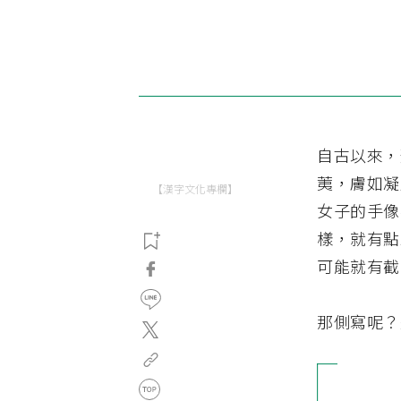
自古以來，
荑，膚如凝
【漢字文化專欄】
女子的手像
樣，就有點
可能就有截
那側寫呢？