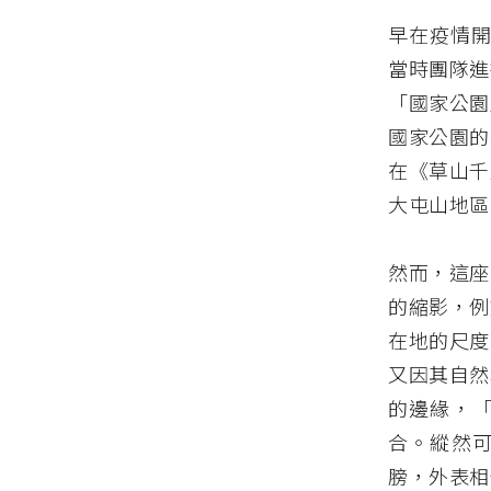
早在疫情開
當時團隊進
「國家公園
國家公園的
在《草山千
大屯山地區
然而，這座
的縮影，例
在地的尺度
又因其自然
的邊緣，
合。縱然
膀，外表相