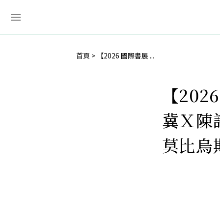
首頁
【2026 國際書展 ...
【20
冀Ｘ陳
莫比烏