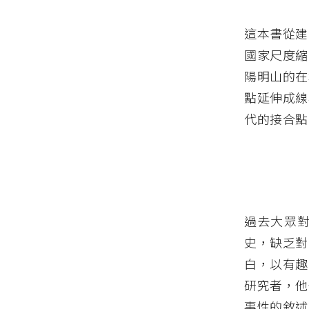
這本書從建
國家尺度縮
陽明山的在
點延伸成線
代的接合點
過去大眾
史，缺乏對
白，以有趣
研究者，他
事性的敘述