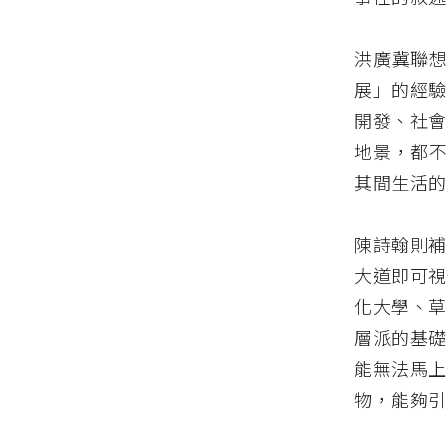
洪廣冀聯想
展」的經驗
開發、社會
地景，都不
其間生活的
陳詩翰則補
大道即可視
化大學、草
層派的基礎
能無法馬上
物，能夠引