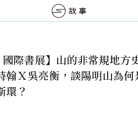
26 國際書展】山的非常規地方
詩翰Ｘ吳亮衡，談陽明山為何
斯環？