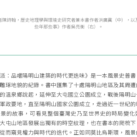
者陳詩翰，歷史地理學與環境史研究者兼本書作者洪廣冀（中），以
些年那些事》作者吳亮衡（右）。
派：品嚐陽明山建築的時代更迭味》是一本風景史普書
雕琢地貌的紀錄。書中匯集了十處陽明山地區及其周遭
的溫泉鄉說起，延伸至大屯國立公園成立，戰後陽明山
軍政要地，直至陽明山國家公園成立，走過近一世紀的
風景的故事，可看見整個臺灣史乃至世界史的時局變化
大屯山地區發展出獨有的時空紋理，也在書本的爬梳下
從而窺見權力與時代的迭代。正如同莫比烏斯環，風景