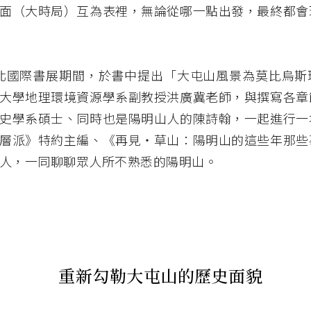
面（大時局）互為表裡，無論從哪一點出發，最終都會
年臺北國際書展期間，於書中提出「大屯山風景為莫比烏
大學地理環境資源學系副教授洪廣冀老師，與撰寫各章
史學系碩士、同時也是陽明山人的陳詩翰，一起進行一
層派》特約主編、《再見・草山：陽明山的這些年那些
人，一同聊聊眾人所不熟悉的陽明山。
重新勾勒大屯山的歷史面貌