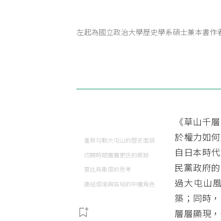
左起為國立政治大學歷史學系碩士兼本書作
《草山千層
於權力如何
重新勾勒大屯山的歷史面貌
自日本時代
切開時間層層更迭的痕跡
民黨政府的
莫比烏斯環的思考
過大屯山
連結環境與區域的中層角色
築；同時，
層層顯現，