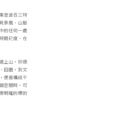
陳澄波百三特
見季風、山脈
中的任何一處
時間尺度、在
道上山，仰德
、田園，到文
，便是構成千
個空間時，可
常明確的標的