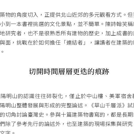
築物的角度切入，正提供北山近郊的多元觀看方式。但
小到一本書裡挑選的文化景點，並不簡單。陳詩翰笑稱
地研究者，也不是很熟悉所有建物的歷史，加上成書的
與面，挑戰在於如何擔任「連結者」，讓讀者在建築的
。
切開時間層層更迭的痕跡
對陽明山的認識往往碎裂化，僅止於中山樓、美軍宿舍
陽明山整體發展與形成的完整論述。《草山千層派》試
的切角討論臺灣史。參與十篇建築物書寫的，都是長期
們除了參考先行的論述外，也至建築的現場採集與研究
文字。