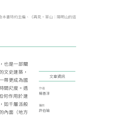
及本書特約主編、《再見・草山：陽明山的這
，也是一部關
的文史建築，
文章資訊
一帶更成為國
時間尺度。透
作者
楊善淳
如何作用於建
，如千層派般
攝影
許伯瑜
的內面（地方