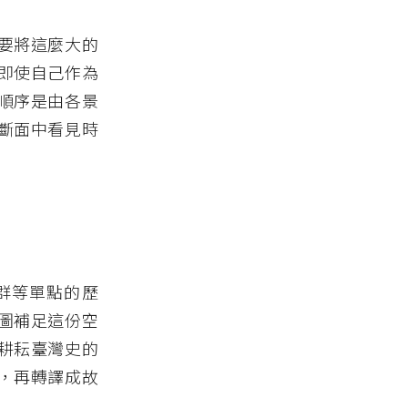
要將這麼大的
即使自己作為
順序是由各景
斷面中看見時
群等單點的歷
圖補足這份空
耕耘臺灣史的
，再轉譯成故