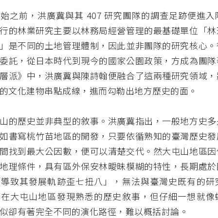
始之前，洪廣冀與其 407 研究團隊的調查足跡便進
行的林業研究主要以林務局經營管理的最基礎單位「林
」是不同的土地管理體制，因此並非團隊的研究核心。
委託，從日本時代到現今的國家公園政策，方成為團隊
層派》中，洪廣冀與陳詩翰便融合了這兩種研究領域，
的文化建物串點成線，進而勾勒出地方歷史的面。
山的歷史並非典型的敘事。洪廣冀指出，一般地方史多
如書寫桃竹苗地區的開發，只要依循熟知的臺灣歷史發
間找到最大公因數，便可以清楚交代。然大屯山地區因
地理條件，具有區外保安林曖昧模糊的特性，長期處於
「導致其發展軌跡歪七扭八」，無法與臺灣史既有的研
可在大屯山地區發現熟悉的歷史敘事，但仔細一想就像
似卻有著完全不同的演化路徑，難以概括討論。