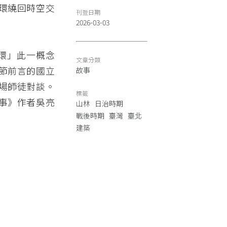
環繞回時空交
刊登日期
2026-03-03
斯環」此一概念
文章分類
節前言的國立
故事
場師徒對談。
標籤
事》作者吳亮
山林
日治時期
戰後時期
臺灣
臺北
建築