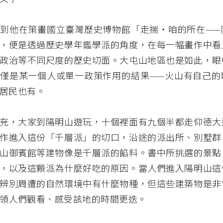
到他在策畫國立臺灣歷史博物館「走揣・咱的所在——
，便是透過歷史學年鑑學派的角度，在每一幅畫作中看
政治等不同尺度的歷史切面。大屯山地區也是如此，眼
僅是某一個人或單一政策作用的結果——火山有自己的
居民也有。
充，大家到陽明山遊玩，十個裡面有九個半都走仰德大
作進入這份「千層派」的切口，沿途的派出所、別墅群
山御賓館等建物像是千層派的餡料。書中所挑選的景點
，以及這顆派為什麼好吃的原因。當人們進入陽明山這
辨別周遭的自然環境中有什麼物種，但這些建築物是非
領人們觀看、感受該地的時間更迭。