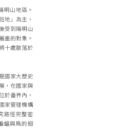
入陽明山地區。
班地」為主，
後受到陽明山
著墨的對象。
將十處散落於
是國家大歷史
展，在國家與
位於番界內，
國家管理機構
究路徑完整密
蝙蝠與鳥的翅