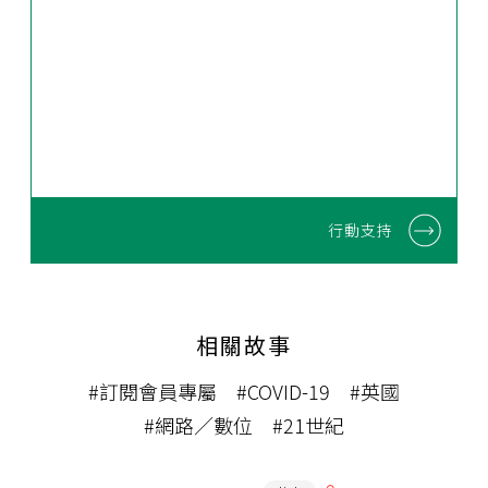
行動支持
相關故事
#訂閱會員專屬
#COVID-19
#英國
#網路／數位
#21世紀