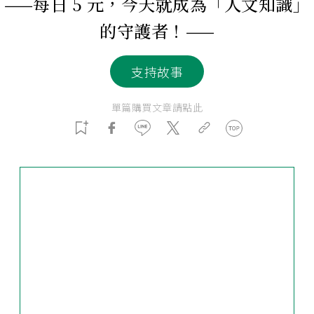
——每日 5 元，今天就成為「人文知識」
的守護者！——
支持故事
單篇購買文章請點此