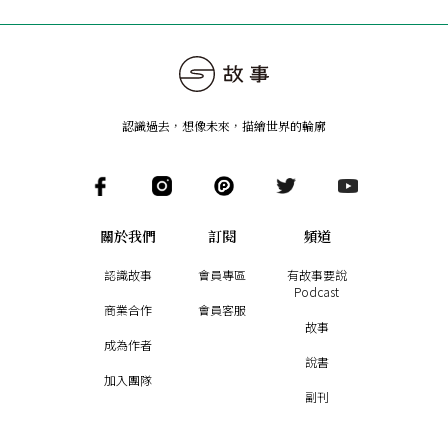
認識過去，想像未來
，
描繪世界的輪廓
關於我們
訂閱
頻道
認識故事
會員專區
有故事要說
Podcast
商業合作
會員客服
故事
成為作者
說書
加入團隊
副刊