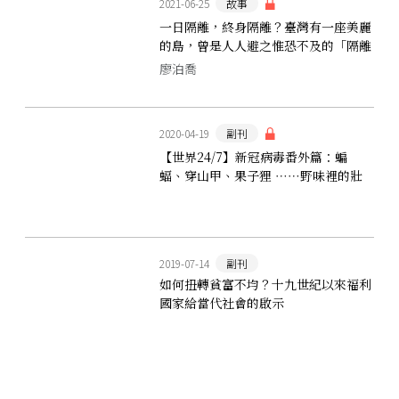
2021-06-25
故事
一日隔離，終身隔離？臺灣有一座美麗
的島，曾是人人避之惟恐不及的「隔離
墳場」
廖泊喬
2020-04-19
副刊
【世界24/7】新冠病毒番外篇：蝙
蝠、穿山甲、果子狸 ⋯⋯野味裡的壯
陽秘密
2019-07-14
副刊
如何扭轉貧富不均？十九世紀以來福利
國家給當代社會的啟示