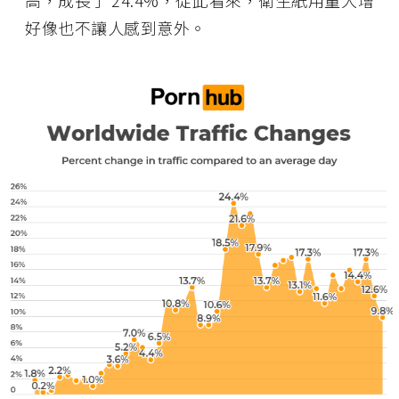
高，成長了 24.4%，從此看來，衛生紙用量大增
好像也不讓人感到意外。