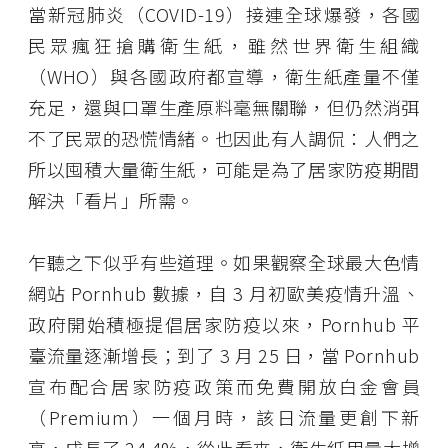
當新冠肺炎（COVID-19）接連全球爆發，各國
民眾瘋狂搶購衛生紙，雖然世界衛生組織
（WHO）與各國政府都宣導，衛生紙產量不僅
充足，還與口罩生產原料毫無關聯，但仍然消弭
不了民眾的恐慌情緒。也因此有人調侃：人們之
所以囤積大量衛生紙，可能是為了居家防疫期間
解決「看片」所需。
乍聽之下似乎有些道理。如果觀察全球最大色情
網站 Pornhub 數據，自 3 月初歐美疫情升溫、
政府開始積極提倡居家防疫以來，Pornhub 平
臺流量逐漸增長；到了 3 月 25 日，當 Pornhub
宣布配合居家防疫政策而免費開放白金會員
（Premium）一個月時，該日流量更創下新