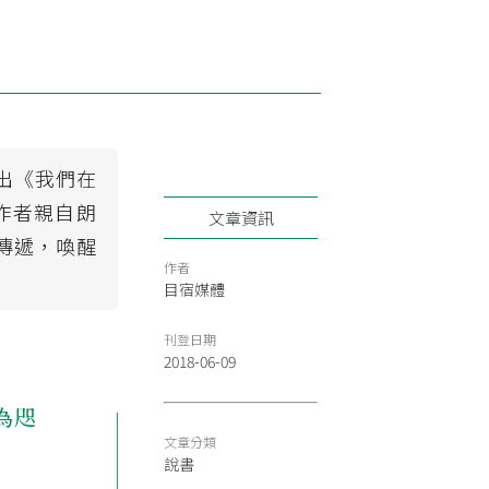
推出《我們在
作者親自朗
文章資訊
傳遞，喚醒
作者
目宿媒體
刊登日期
2018-06-09
為咫
文章分類
說書