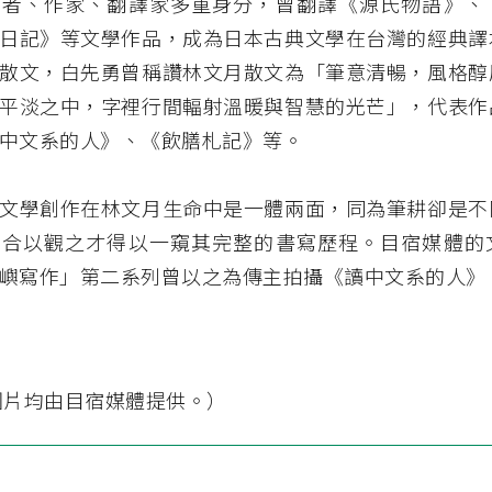
學者、作家、翻譯家多重身分，曾翻譯《源氏物語》、
日記》等文學作品，成為日本古典文學在台灣的經典譯
散文，白先勇曾稱讚林文月散文為「筆意清暢，風格醇
平淡之中，字裡行間輻射溫暖與智慧的光芒」，代表作
中文系的人》、《飲膳札記》等。
文學創作在林文月生命中是一體兩面，同為筆耕卻是不
，合以觀之才得以一窺其完整的書寫歷程。目宿媒體的
嶼寫作」第二系列曾以之為傳主拍攝《讀中文系的人》
圖片均由目宿媒體提供。）