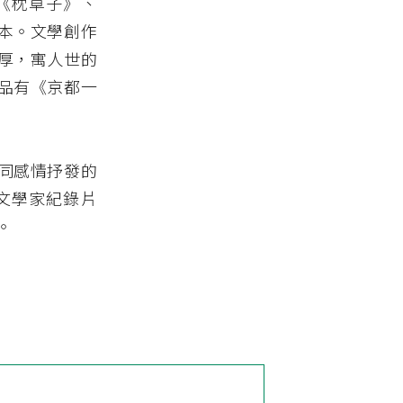
《枕草子》、
本。文學創作
厚，寓人世的
品有《京都一
同感情抒發的
文學家紀錄片
。