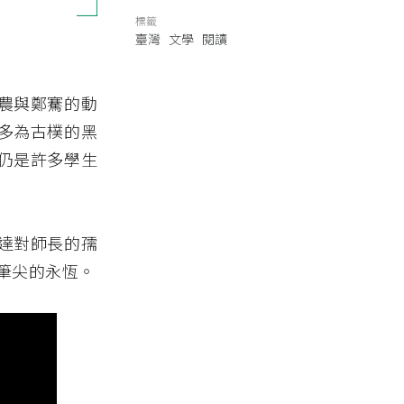
標籤
臺灣
文學
閱讀
農與鄭騫的動
多為古樸的黑
仍是許多學生
達對師長的孺
筆尖的永恆。