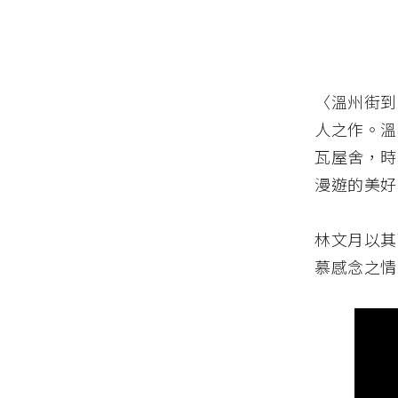
〈溫州街到
人之作。溫
瓦屋舍，時
漫遊的美好
林文月以其
慕感念之情