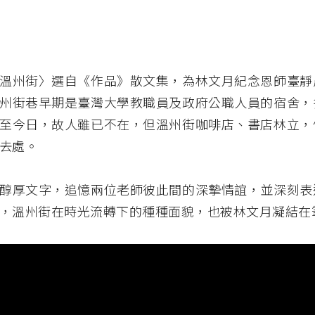
溫州街〉選自《作品》散文集，為林文月紀念恩師臺靜
州街巷早期是臺灣大學教職員及政府公職人員的宿舍，
至今日，故人雖已不在，但溫州街咖啡店、書店林立，
去處。
醇厚文字，追憶兩位老師彼此間的深摯情誼，並深刻表
，溫州街在時光流轉下的種種面貌，也被林文月凝結在