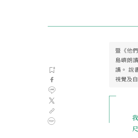
暨《他們
島嶼朗
讀。 
視覺及