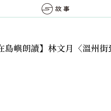
在島嶼朗讀】林文月〈溫州街