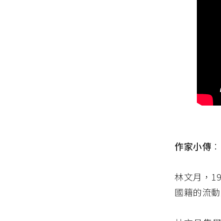
作家小傳
：
林文月，1
國籍的流動