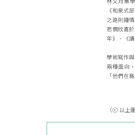
林文月集
《和泉式部
之路則鍾情
悲憫欣喜於
年》、《讀
學術寫作與
兩種面向
「他們在島
（ⓒ 以上