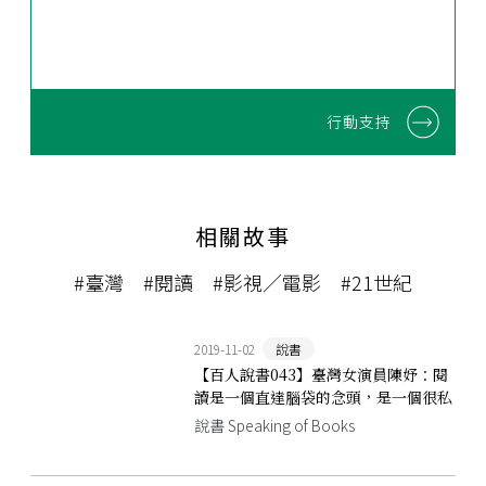
行動支持
相關故事
#臺灣
#閱讀
#影視／電影
#21世紀
2019-11-02
說書
【百人說書043】臺灣女演員陳妤：閱
讀是一個直達腦袋的念頭，是一個很私
密的行為
說書 Speaking of Books