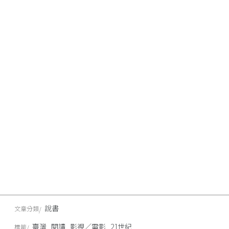
說書
文章分類
臺灣
閱讀
影視／電影
21世紀
標籤