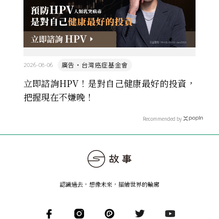
廣告・台灣癌症基金會
2026-08-06
立即諮詢HPV！是對自己健康最好的投資，
把握現在不嫌晚！
Recommended by
認識過去，想像未來
，
描繪世界的輪廓