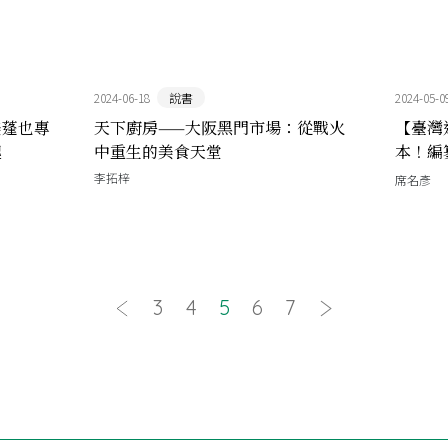
2024-06-18
說書
2024-05-0
美蓬也專
天下廚房——大阪黑門市場：從戰火
【臺灣
起
中重生的美食天堂
本！編
──陳
李拓梓
席名彥
3
4
5
6
7