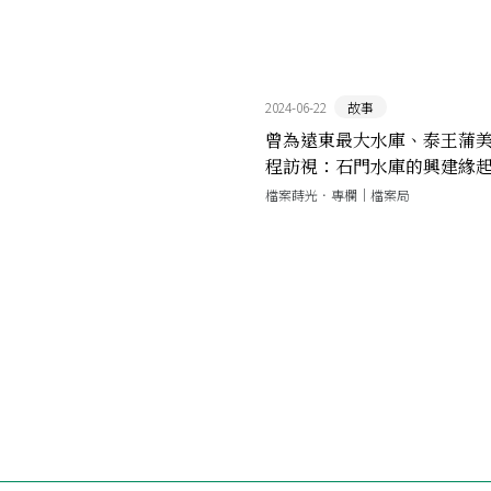
2024-06-22
故事
曾為遠東最大水庫、泰王蒲
程訪視：石門水庫的興建緣
檔案蒔光．專欄｜檔案局