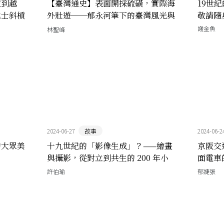
流到越
【臺灣通史】表面開採硫磺，實際海
19世
進士斜槓
外壯遊──郁永河筆下的臺灣風光與
敬請隨
《裨海紀遊》的治臺計策
謝金魚
林聖峰
2024-06-27
故事
2024-06-2
的大眾美
十九世紀的「影像生成」？——繪畫
京阪交
與攝影，從對立到共生的 200 年小
面電車
史
便利？
許伯瑜
郁婕張