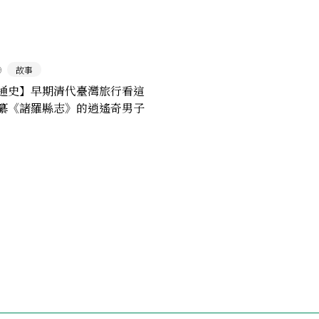
9
故事
通史】早期清代臺灣旅行看這
纂《諸羅縣志》的逍遙奇男子
夢林