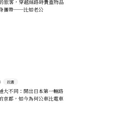
紀的旅客，穿越絲路時貴重物品
身攜帶──比如老公
4
說書
通大不同：開出日本第一輛路
的京都，如今為何公車比電車