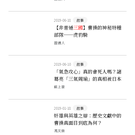
2019-06-18
故事
【非普通
三國
】曹操的神秘特種
部隊──虎豹騎
普通人
2019-06-10
故事
「氣急攻心」真的會死人嗎？諸
葛亮「三氣周瑜」的真相被日本
醫師找到了
蘇上豪
2019-01-18
故事
奸雄與英雄之辯：歷史文獻中的
曹操真面目到底為何？
馮天樂