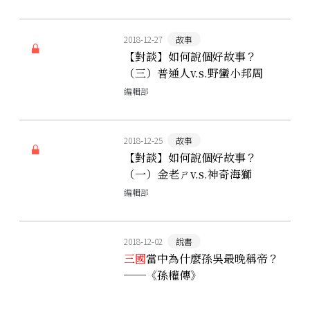
2018-12-27
故事
【對談】如何說個好故事？
（三）普通人v.s.野蠻小邦周
編輯部
2018-12-25
故事
【對談】如何說個好故事？
（一）金老ㄕv.s.神奇海獅
編輯部
2018-12-02
說書
三國
當中為什麼孫吳最晚稱帝？
──《孫權傳》