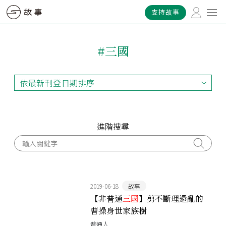
支持故事
#三國
依最新刊登日期排序
依最新刊登日期排序
依最早刊登日期排序
依熱門程度排序
進階搜尋
2019-06-18
故事
【非普通
三國
】剪不斷理還亂的
曹操身世家族樹
普通人