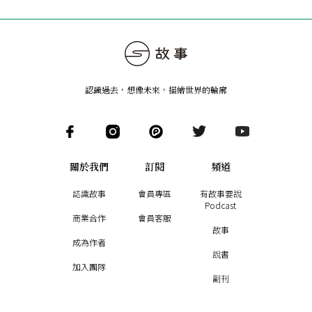
認識過去，想像未來
，
描繪世界的輪廓
關於我們
訂閱
頻道
認識故事
會員專區
有故事要說
Podcast
商業合作
會員客服
故事
成為作者
說書
加入團隊
副刊