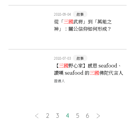
2018-09-04
故事
從「
三國
武將」到「萬能之
神」：關公信仰如何形成？
2018-07-03
故事
【
三國
野心家】感恩 seafood、
讚嘆 seafood 的
三國
佛陀代言人
──笮融
普通人
2
3
4
5
6