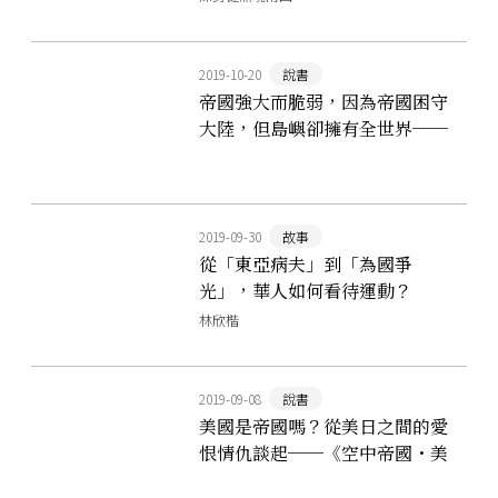
2019-10-20
說書
帝國強大而脆弱，因為帝國困守
大陸，但島嶼卻擁有全世界──
吳叡人導讀《全球化的時代》
2019-09-30
故事
從「東亞病夫」到「為國爭
光」，華人如何看待運動？
林欣楷
2019-09-08
說書
美國是帝國嗎？從美日之間的愛
恨情仇談起──《空中帝國・美
國的二十世紀》