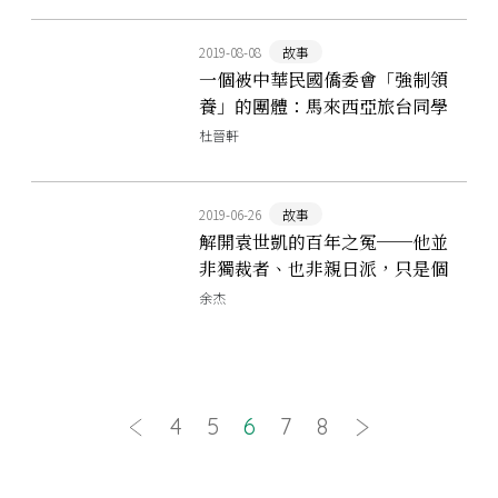
2019-08-08
故事
一個被中華民國僑委會「強制領
養」的團體：馬來西亞旅台同學
會
杜晉軒
2019-06-26
故事
解開袁世凱的百年之冤──他並
非獨裁者、也非親日派，只是個
君主立憲的失敗者
余杰
4
5
6
7
8