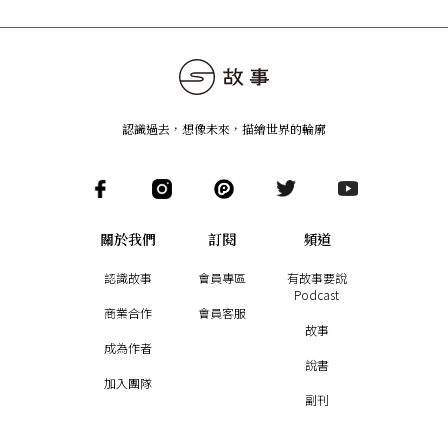
認識過去，想像未來
，
描繪世界的輪廓
關於我們
訂閱
頻道
認識故事
會員專區
有故事要說
Podcast
商業合作
會員客服
故事
成為作者
說書
加入團隊
副刊