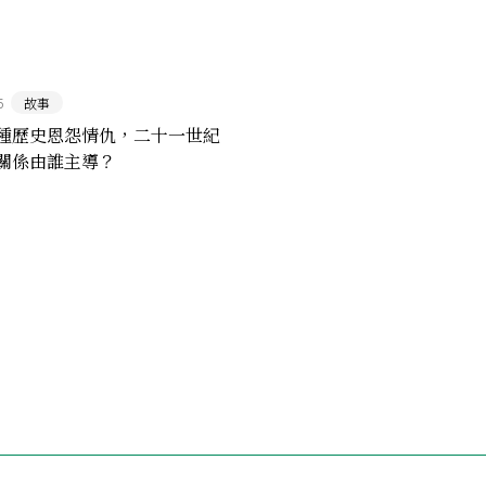
5
故事
種歷史恩怨情仇，二十一世紀
關係由誰主導？