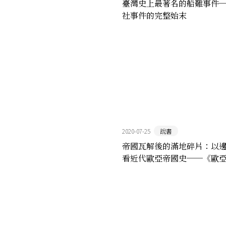
臺灣史上最著名的船難事件
社事件的完整始末
2020-07-25
說書
帝國瓦解後的滿地碎片：以
看近代歐亞帝國史──《歐
邊境》