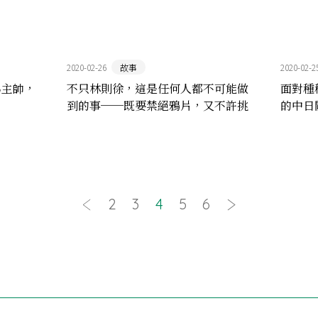
2020-02-26
故事
2020-02-2
為主帥，
不只林則徐，這是任何人都不可能做
面對種
到的事──既要禁絕鴉片，又不許挑
的中日
起釁端
2
3
4
5
6