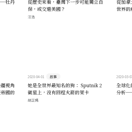
──牡丹
從歷史來看，臺灣下一步可能獨立自
從加拿
保，或交還美國？
世界的
汪浩
2020-04-01
故事
2020-03-0
邊疆視角
她是全世界最知名的狗： Sputnik 2
全球化
亞帝國的
衛星上，沒有回程火箭的萊卡
分析─
胡芷嫣