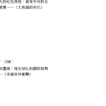
大的紅色滲透，看見中共對全
威脅──《大熊貓的利爪》
7
說書
的盡頭：後全球化的國際局勢
─《多極世界衝擊》