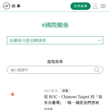
支持故事
#國際關係
依最新刊登日期排序
依最新刊登日期排序
依最早刊登日期排序
依熱門程度排序
進階搜尋
2021-08-06
故事
從 ROC、Chinese Taipei 到「我
來自臺灣」，哪一個是我們想被
稱呼的名字？臺灣史上的三次
林韋聿