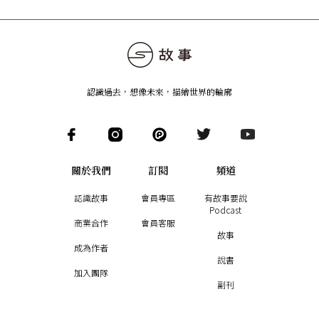
認識過去，想像未來
，
描繪世界的輪廓
關於我們
訂閱
頻道
認識故事
會員專區
有故事要說
Podcast
商業合作
會員客服
故事
成為作者
說書
加入團隊
副刊