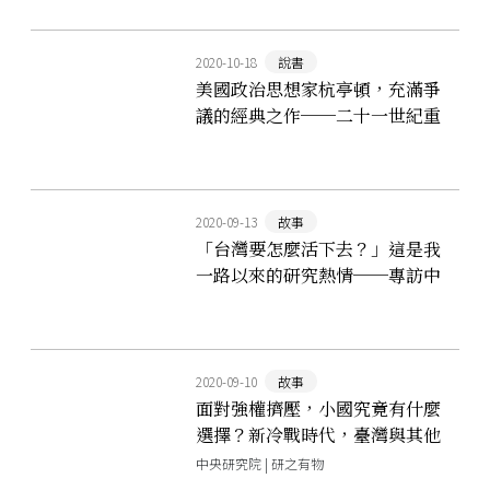
2020-10-18
說書
美國政治思想家杭亭頓，充滿爭
議的經典之作──二十一世紀重
讀《文明衝突與世界秩序的重
建》
2020-09-13
故事
「台灣要怎麼活下去？」這是我
一路以來的研究熱情──專訪中
研院吳玉山院士
2020-09-10
故事
面對強權擠壓，小國究竟有什麼
選擇？新冷戰時代，臺灣與其他
中小國家的共同難題
中央研究院 | 研之有物