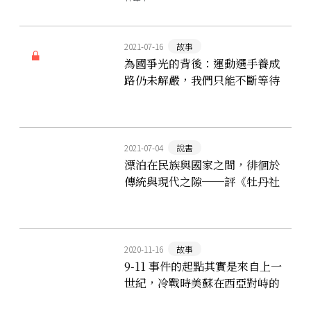
「正名」運動
2021-07-16
故事
為國爭光的背後：運動選手養成
路仍未解嚴，我們只能不斷等待
下一位「個案」明星神救援
2021-07-04
說書
漂泊在民族與國家之間，徘徊於
傳統與現代之隙──評《牡丹社
事件 靈魂的去向》
2020-11-16
故事
9-11 事件的起點其實是來自上一
世紀，冷戰時美蘇在西亞對峙的
產物