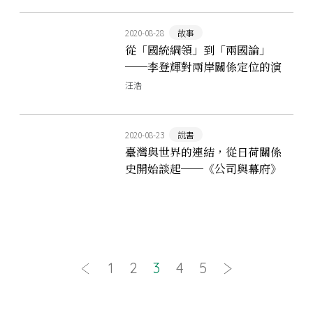
2020-08-28
故事
從「國統綱領」到「兩國論」
──李登輝對兩岸關係定位的演
進
汪浩
2020-08-23
說書
臺灣與世界的連結，從日荷關係
史開始談起──《公司與幕府》
1
2
3
4
5