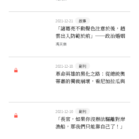
了張學良？
2021-12-21
故事
「諸葛亮不動聲色注意於後，趙
雲出入防範於前」──政治婚姻
中，令蜀漢戒懼的孫夫人
馮天樂
2021-12-18
副刊
革命英雄的黑化之路：從總統奧
蒂嘉的獨裁崩壞，看尼加拉瓜與
臺灣的兩次斷交
2021-12-10
副刊
「長官，如果你沒辦法驅離對岸
漁船，那我們只能靠自己了！」
離島馬祖的生存遊戲