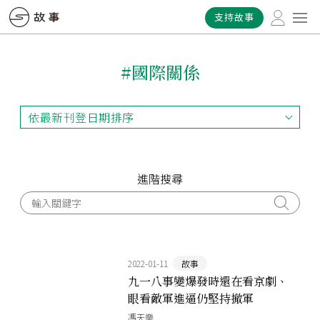
支持故事
#國際關係
依最新刊登日期排序
依最新刊登日期排序
依最早刊登日期排序
依熱門程度排序
進階搜尋
2022-01-11
故事
九一八事變爆發時還在看京劇、
眼看敵軍進逼仍堅持撤軍
──「不抵抗將軍」惡名，冤枉
馮天樂