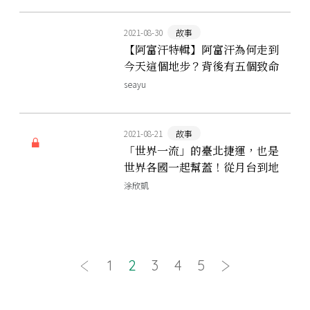
2021-08-30
故事
【阿富汗特輯】阿富汗為何走到
今天這個地步？背後有五個致命
原因
seayu
2021-08-21
故事
「世界一流」的臺北捷運，也是
世界各國一起幫蓋！從月台到地
下街，拆解北捷系統的混血身世
涂欣凱
1
2
3
4
5