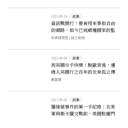
2021-09-16
故事
資訊戰開打！曾被用來爭取自由
的網路，如今已成威權國家的監
控之眼
中央研究院 | 研之有物
2021-09-04
故事
祝英國分手快樂！脫歐背後，邊
緣人英國行之百年的光榮孤立傳
統
吳宜蓉
2021-09-02
故事
羅妹號事件的第一手紀錄：在美
軍與斯卡羅交戰前，美國駐廈門
領事李仙得看到了什麼？