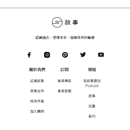
認識過去，想像未來
，
描繪世界的輪廓
關於我們
訂閱
頻道
認識故事
會員專區
有故事要說
Podcast
商業合作
會員客服
故事
成為作者
說書
加入團隊
副刊