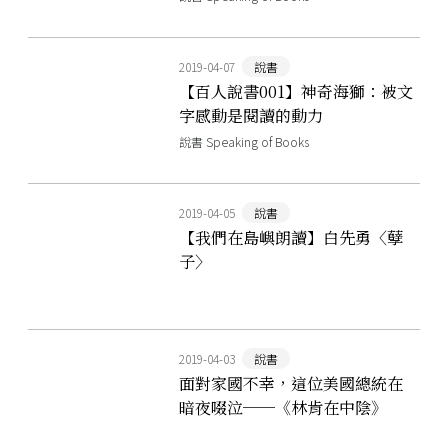
2019-04-07
說書
【百人說書001】神奇海獅：被文
字感動是閱讀的動力
說書 Speaking of Books
2019-04-05
說書
【我們在島嶼朗讀】白先勇〈孽
子〉
2019-04-03
說書
面對家國不幸，這位美國總統在
暗夜啜泣──《林肯在中陰》