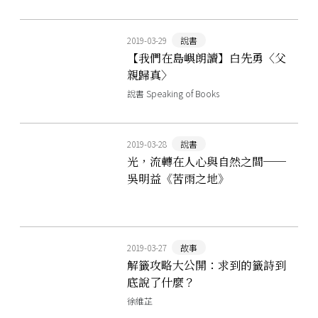
2019-03-29
說書
【我們在島嶼朗讀】白先勇〈父
親歸真〉
說書 Speaking of Books
2019-03-28
說書
光，流轉在人心與自然之間──
吳明益《苦雨之地》
2019-03-27
故事
解籤攻略大公開：求到的籤詩到
底說了什麼？
徐維芷