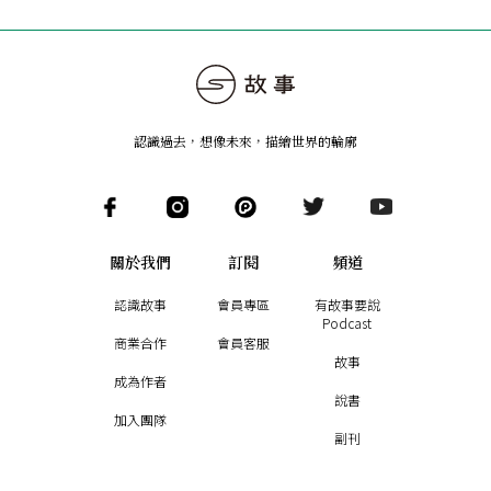
認識過去，想像未來
，
描繪世界的輪廓
關於我們
訂閱
頻道
認識故事
會員專區
有故事要說
Podcast
商業合作
會員客服
故事
成為作者
說書
加入團隊
副刊