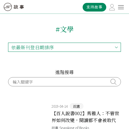
支持故事
#文學
依最新刊登日期排序
依最新刊登日期排序
依最早刊登日期排序
依熱門程度排序
進階搜尋
2019-04-14
說書
【百人說書002】馬雅人：不管世
界如何改變，閱讀都不會被取代
說書 Speaking of Books