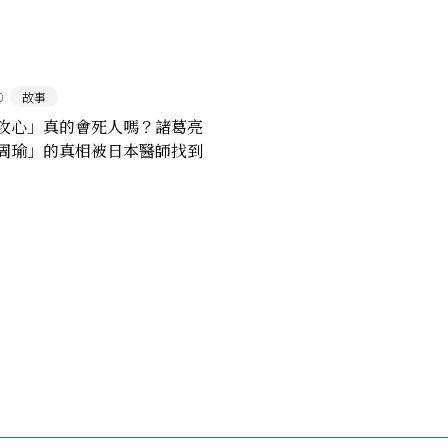
0
故事
攻心」真的會死人嗎？諸葛亮
周瑜」的真相被日本醫師找到