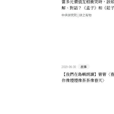
當多元價值互相衝突時，該
解、對話？《孟子》和《莊
「善用隱喻」
中央研究院 | 研之有物
2019-06-30
故事
【我們在島嶼朗讀】管管〈
你像煙煙像吾吾像春天〉