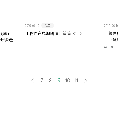
2019-06-12
說書
2019-06-1
我學到
【我們在島嶼朗讀】管管〈缸〉
「氣急
棒球資產
「三氣
了
蘇上豪
7
8
9
10
11