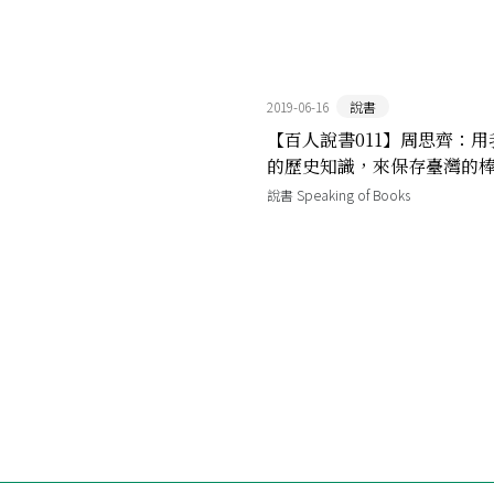
2019-06-16
說書
【百人說書011】周思齊：用
的歷史知識，來保存臺灣的
說書 Speaking of Books