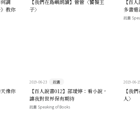
如何調
【我們在島嶼朗讀】管管〈饕餮王
【百人
子》教你
子〉
多書還
說書 Speak
2019-06-23
說書
2019-06-1
春天像你
【百人說書012】邵璦婷：看小說，
【我們
讓我對世界保有期待
人〉
說書 Speaking of Books