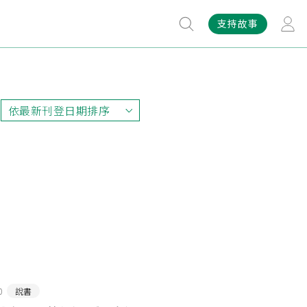
支持故事
依最新刊登日期排序
依最新刊登日期排序
依最早刊登日期排序
依熱門程度排序
0
說書