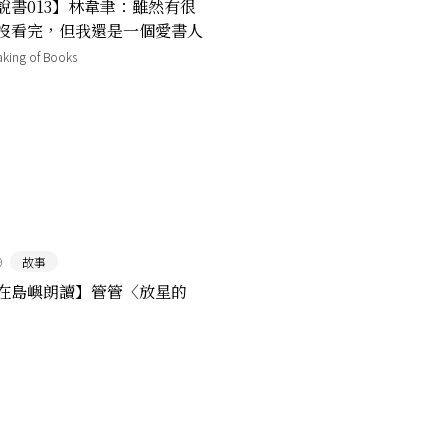
說書013】林韋聿：雖然有很
沒看完，但我還是一個愛書人
ing of Books
9
故事
在島嶼朗讀】管管〈放星的