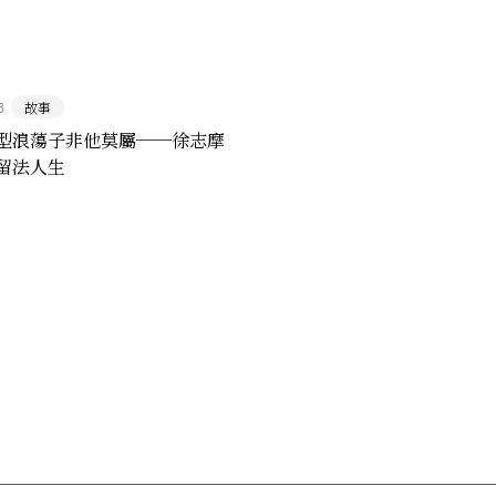
3
故事
型浪蕩子非他莫屬──徐志摩
留法人生