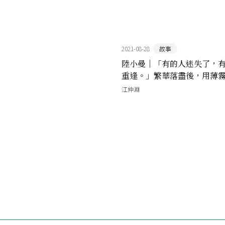
2021-08-28
故事
陸小曼｜「有的人迷失了，
重逢。」繁華落盡後，用薄
清冷來償還的奇女子
江仲淵