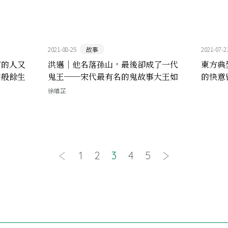
2021-08-25
故事
2021-07-2
有的人又
洪邁｜他名落孫山，最後卻成了一代
東方典
霧般餘生
鬼王──宋代最有名的鬼故事大王如
的快意
何煉成？
徐維芷
1
2
3
4
5