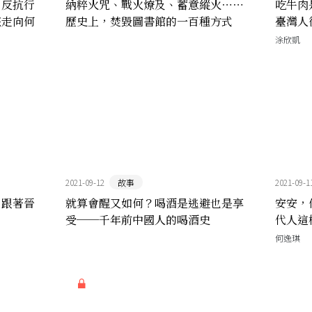
」反抗行
納粹火咒、戰火燎及、蓄意縱火⋯⋯
吃牛肉
該走向何
歷史上，焚毀圖書館的一百種方式
臺灣人
涂欣凱
2021-09-12
故事
2021-09-1
！跟著晉
就算會醒又如何？喝酒是逃避也是享
安安，
受──千年前中國人的喝酒史
代⼈這
何逸琪