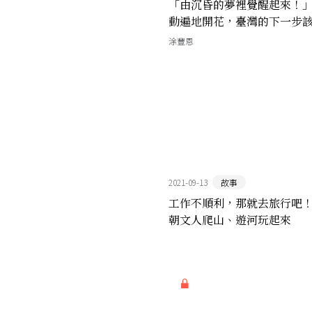
「由沉昏的夢裡覺醒起來！
動遍地開花，臺灣的下一步
方？｜文協1920最終章
涂豐恩
2021-09-13
故事
工作不順利，那就去旅行吧
朝文人爬山、遊河玩起來