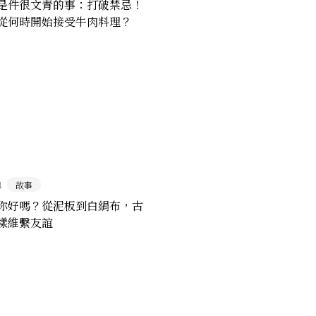
是件很文青的事：打破禁忌！
從何時開始接受牛肉料理？
1
故事
你好嗎？從泥板到白絹布，古
樣維繫友誼