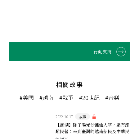
行動支持
相關故事
#美國
#越南
#戰爭
#20世紀
#音樂
2022-10-17
故事
【澎湖】除了陽光沙灘仙人掌，還有座
難民營：來到臺灣的越南船民及中華民
國的現代啟示錄