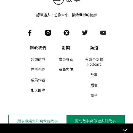
認識過去，想像未來
，
描繪世界的輪廓
關於我們
訂閱
頻道
認識故事
會員專區
有故事要說
Podcast
商業合作
會員客服
故事
成為作者
說書
加入團隊
副刊
用故事讓你知曉世界大事
幫助故事創作更多好故事