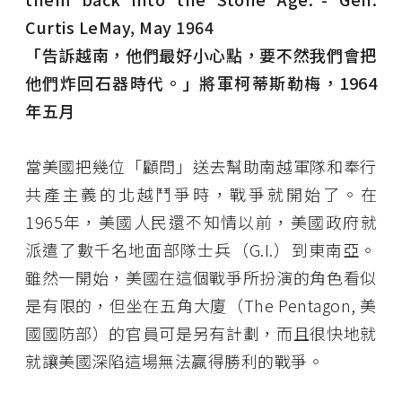
Curtis LeMay, May 1964
「告訴越南，他們最好小心點，要不然我們會把
他們炸回石器時代。」將軍柯蒂斯勒梅，1964
年五月
當美國把幾位「顧問」送去幫助南越軍隊和奉行
共產主義的北越鬥爭時，戰爭就開始了。在
1965年，美國人民還不知情以前，美國政府就
派遣了數千名地面部隊士兵（G.I.）到東南亞。
雖然一開始，美國在這個戰爭所扮演的角色看似
是有限的，但坐在五角大廈（The Pentagon, 美
國國防部）的官員可是另有計劃，而且很快地就
就讓美國深陷這場無法贏得勝利的戰爭。