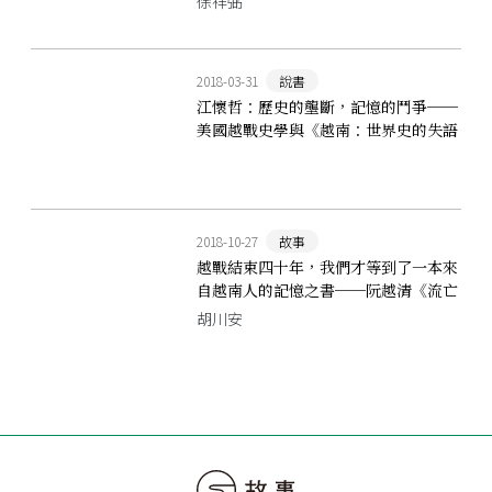
徐祥弼
2018-03-31
說書
江懷哲：歷史的壟斷，記憶的鬥爭──
美國越戰史學與《越南：世界史的失語
者》
2018-10-27
故事
越戰結束四十年，我們才等到了一本來
自越南人的記憶之書──阮越清《流亡
者》
胡川安