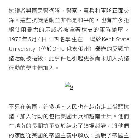
抗議者與國民警衛隊、警察、憲兵和軍隊正面交
鋒。這些抗議活動並非都是和平的，也有許多拒
絕使用暴力的示威者被拿著槍支的軍隊鎮壓。
1970年5月4日，四名學生在一場於Kent State
University（位於Ohio 俄亥俄州）舉辦的反戰抗
議活動被槍殺，此事件也引起更多尚未加入抗議
行動的學生們加入。
不只在美國，許多越南人民也在越南走上街頭抗
議，加入行動的包括美國士兵和越南士兵。他們
在越南的長期抗爭終於結束了這場越戰，將他們
的家園從美國的帝國主義中解放，擺脫了帝國主