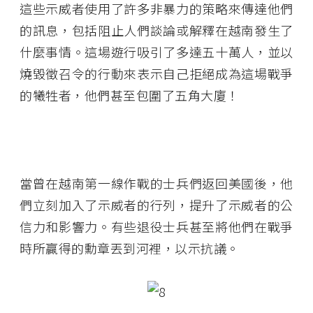
這些示威者使用了許多非暴力的策略來傳達他們
的訊息，包括阻止人們談論或解釋在越南發生了
什麼事情。這場遊行吸引了多達五十萬人，並以
燒毀徵召令的行動來表示自己拒絕成為這場戰爭
的犧牲者，他們甚至包圍了五角大廈！
當曾在越南第一線作戰的士兵們返回美國後，他
們立刻加入了示威者的行列，提升了示威者的公
信力和影響力。有些退役士兵甚至將他們在戰爭
時所贏得的勳章丟到河裡，以示抗議。