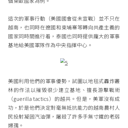
個東歐國家為例。
這次的軍事行動（美國國會從未宣戰）並不只在
越南，也同時在遼國和柬埔寨等轉向共產主義的
國家同時間進行着，泰國也同時提供龐大的軍事
基地給美國軍隊作為中央指揮中心。
美國利用他們的軍事優勢，試圖以地毯式轟炸叢
林的作法以摧毀很少建立基地、擅長游擊戰術
（guerilla tactics）的越共。但是，美軍沒有成
功，於是他們決定對毫無抵抗能力的越南農村人
民投射凝固汽油彈，屠殺了許多手無寸鐵的老弱
婦孺。