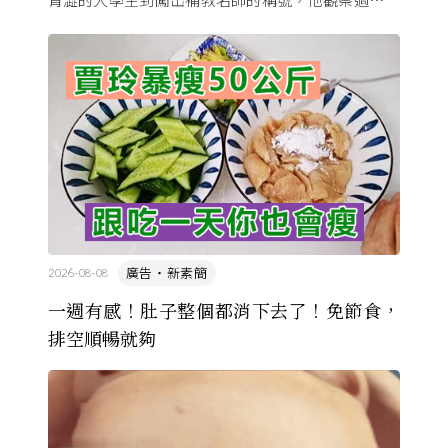
萬名學生怎麼學歷史，也看著臺灣的歷史教育從課本
裡幾乎沒有臺灣史，一路 ...
廣告・新素簡
2026-08-08
一週有感！肚子整個都消下去了！免節食，
排空順暢就夠