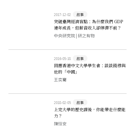
2017-12-02
故事
突破臺灣經濟盲點：為什麼我們 GDP
連年成長，但薪資收入卻停滯不前？
中央研究院 | 研之有物
2016-05-18
故事
回應香港中文大學學生會：談談錢穆與
他的「中國」
王奕騫
2018-02-05
故事
上完大學的歷史課後，你能帶走什麼能
力？
陳恒安