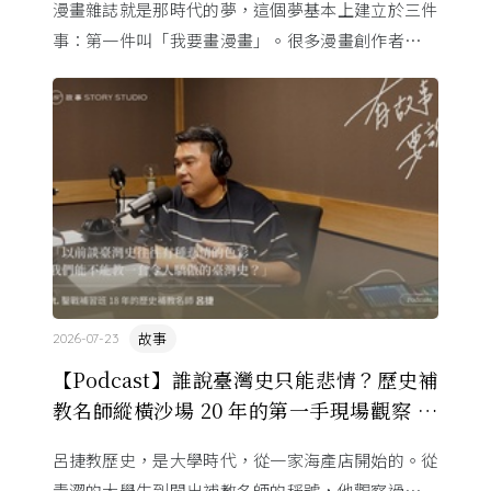
漫畫雜誌就是那時代的夢，這個夢基本上建立於三件
事：第一件叫「我要畫漫畫」。很多漫畫創作者從小
看漫畫，他們想畫，但以前一講出來就會被罵，「你
畫畫怎麼活？」
故事
2026-07-23
【Podcast】誰說臺灣史只能悲情？歷史補
教名師縱橫沙場 20 年的第一手現場觀察 ft.
呂捷
呂捷教歷史，是大學時代，從一家海產店開始的。從
青澀的大學生到闖出補教名師的稱號，他觀察過幾十