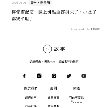
廣告・新素簡
2026-08-08
檸檬搭配它，臉上斑點全部消失了，小肚子
都變平坦了
Recommended by
認識過去，想像未來
，
描繪世界的輪廓
關於我們
訂閱
頻道
認識故事
會員專區
有故事要說
Podcast
商業合作
會員客服