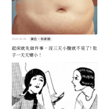
廣告・新素簡
2026-08-08
起床就先做件事，沒三天小腹就不見了! 肚
子一天天變小！