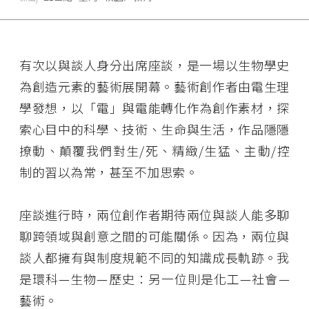
有次以與談人身分出席座談，是一場以生物學史
為創造元素的藝術展開幕。藝術創作者由電生理
學發想，以「電」與電能轉化作為創作素材，探
索心目中的科學、技術、生命與生活，作品隱隱
撩動、顛覆我們對生/死、精緻/生猛、主動/控
制的習以為常，甚至不加思索。
座談進行時，兩位創作者期待兩位與談人能多聊
聊跨領域與創意之間的可能關係。因為，兩位與
談人都擁有與制度規範不同的知識成長軌跡。我
是環科—生物—歷史：另一位則是化工—社會—
藝術。