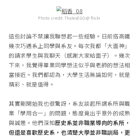
Photo credit: ThalesEGO@ flickr
這些討論不禁讓我聯想起一些經驗。日前搭高鐵
幾次巧遇系上同學與系友。每次我都「大面神」
的請求學生與我聊天（感謝大家給面子）。幾次
下來，我覺得畢業同學想法似乎與老師的想法相
當接近。我們都認為，大學生活無論如何，就是
精彩、就是值得。
其實剛開始我也很驚訝，系友談起所謂系所與職
業「學用合一」的問題，態度竟出乎意外的成熟
與誠懇。他們深知
歷史系並非職業導向的系所，
但還是喜歡歷史系，也清楚大學並非職訓局，更