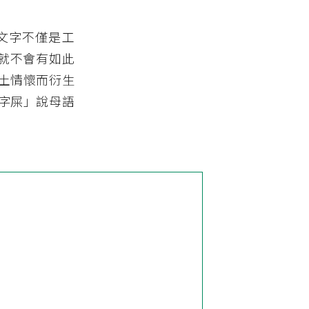
文字不僅是工
代就不會有如此
土情懷而衍生
字屎」說母語