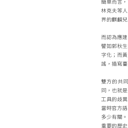
簡單而言，
林克夫等人
界的麒麟兒
而認為應建
譬如郭秋生
字化；而黃
謠，描寫臺
雙方的共
同，也就是
工具的歧異
當時官方語
多少有關。
重要的歷史