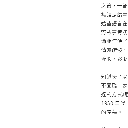
之後，一部
無論是講臺
這些語言在
野故事等搜
命脈流傳了
情感疏發，
流般，逐漸
知識份子以
不面臨「表
達的方式
1930 
的序幕。