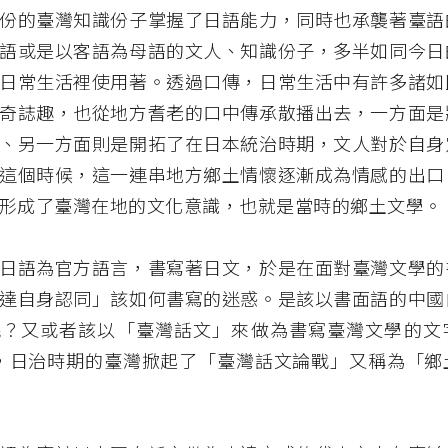
份的臺灣知識份子掌握了日語能力，同時也承襲著臺語
語或是以客語為母語的文人、知識份子，多半如同今日
日常生活裡使用著。透過口傳，日常生活中有許多諸如
奇誌趣，也從地方耆老的口中傳承散播出去，一方面是
、另一方面則是開拓了在日本統治時期，文人對於自身
這個時候，這一連串地方鄉土情懷逐漸成為情感的出口
形成了臺灣在地的文化意識，也就是當時的鄉土文學。
日語為官方語言，書寫著日文，於是在面對臺灣文學的
達自身認同」該如何書寫的迷惑。是該以書面語的中國
呢？又或者該以「臺灣話文」來做為書寫臺灣文學的文
年代，日治時期的臺灣掀起了「臺灣話文論戰」又稱為「