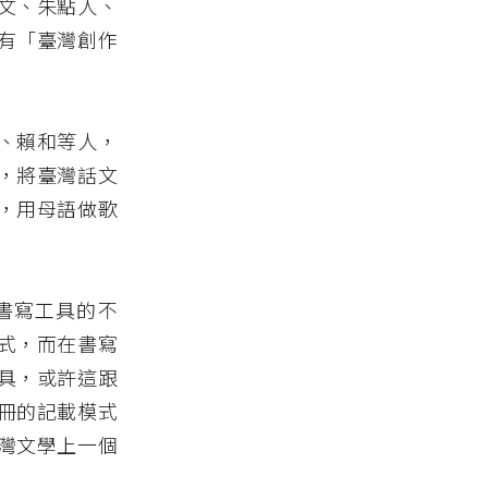
文、朱點人、
有「臺灣創作
、賴和等人，
，將臺灣話文
，用母語做歌
書寫工具的不
式，而在書寫
具，或許這跟
冊的記載模式
灣文學上一個