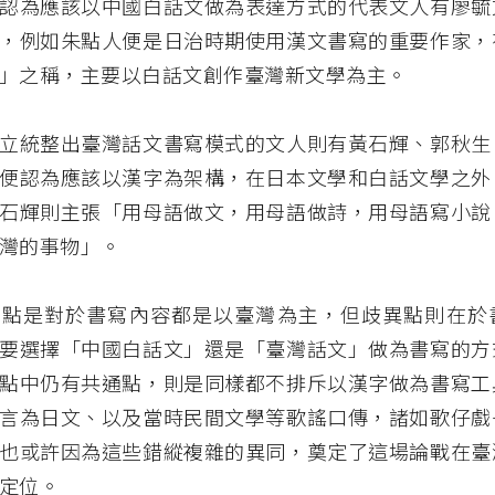
認為應該以中國白話文做為表達方式的代表文人有廖毓
，例如朱點人便是日治時期使用漢文書寫的重要作家，
」之稱，主要以白話文創作臺灣新文學為主。
立統整出臺灣話文書寫模式的文人則有黃石輝、郭秋生
便認為應該以漢字為架構，在日本文學和白話文學之外
石輝則主張「用母語做文，用母語做詩，用母語寫小說
灣的事物」。
同點是對於書寫內容都是以臺灣為主，但歧異點則在於
要選擇「中國白話文」還是「臺灣話文」做為書寫的方
點中仍有共通點，則是同樣都不排斥以漢字做為書寫工
言為日文、以及當時民間文學等歌謠口傳，諸如歌仔戲
也或許因為這些錯縱複雜的異同，奠定了這場論戰在臺
定位。