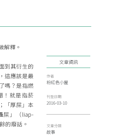
做解釋。
文章資訊
面到其衍生的
，這應該是最
作者
粉紅色小屋
了嗎？是指燃
沒錯！就是指菸
刊登日期
2016-03-10
思；「厚屎」本
（liap-
多餘的廢話。
文章分類
故事