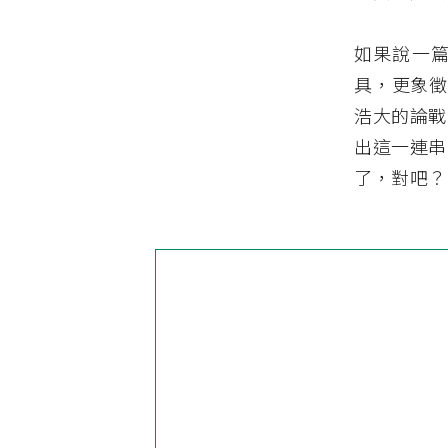
如果說一
具，更象徵
浩大的論戰
出這一連串
了，對吧？