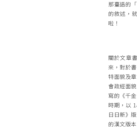
那臺語的「
的敘述，
啦！
關於文章
來，對於書
特面貌及章
會政經面貌
寫的《千金
時期，以 
日日新》版
的漢文版本