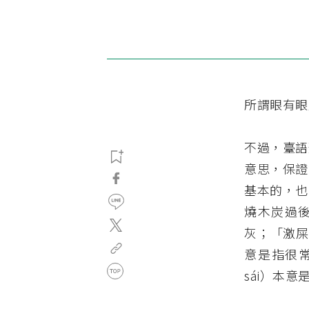
所謂眼有眼
不過，臺語
意思，保證
基本的，也
燒木炭過後
灰；「激屎
意是指很常
sái）本