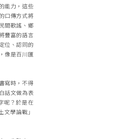
的能力，這些
的口傳方式將
民間歌謠、鄉
將豐富的語言
定位、認同的
，像是百川匯
書寫時，不得
白話文做為表
字呢？於是在
鄉土文學論戰」