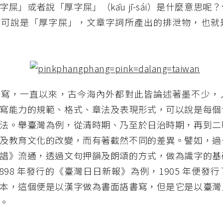
字屎」或者說「厚字屎」（kāu jī-sái）是什麼意思呢
就可說是「厚字屎」，文章字詞所產出的排泄物，也就
書寫，一直以來，古今海內外都對此皆論述著墨不少，
寫能力的規範、格式、章法及表現形式，可以說是每個
法。舉臺灣為例，從清時期、乃至於日治時期，再到二
及教育文化的改變，而有著截然不同的差異。譬如，過
譜》流通，透過文句押韻及朗頌的方式，做為識字的基
1898 年發行的《臺灣日日新報》為例，1905 年便發
本，這個便是以漢字做為書面語書寫，但是它是以臺灣
。