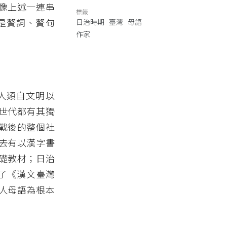
？像上述一連串
標籤
是贅詞、贅句
日治時期
臺灣
母語
作家
人類自文明以
世代都有其獨
戰後的整個社
去有以漢字書
礎教材；日治
行了《漢文臺灣
人母語為根本