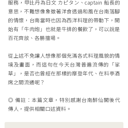
服務，甲比丹為日文 カピタン、captain 船長的
意思，不難想像象徵著洋食透過和風在台南落腳
的情懷，台南當時也因為西洋料理的帶動下，開
始有「牛肉炮」也就是牛排的餐飲了，可以說是
百花齊放、各勝擅場。
從上述不免讓人想像那個充滿各式料理風貌的情
境及畫面，而這句在今天台灣普遍流傳的「挲
草」，是否也曾經在那樣的摩登年代、在料亭酒
席之間流通呢？
◎ 備註：本篇文章，特別感謝台南醉仙閣後代
傳人，提供相關口述資料。