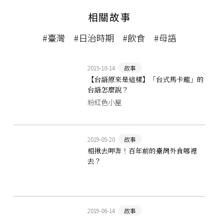
相關故事
#臺灣
#日治時期
#飲食
#母語
2015-10-14
故事
【台語原來是這樣】「台式馬卡龍」的
台語怎麼說？
粉紅色小屋
2019-05-20
故事
相揪去呷奔！百年前的臺灣外食哪裡
去？
2019-06-14
故事