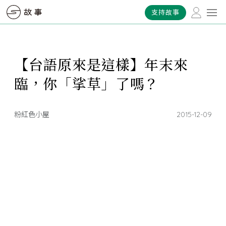
支持故事
【台語原來是這樣】年末來
臨，你「挲草」了嗎？
粉紅色小屋
2015-12-09