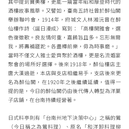
其中提到寶美樓，更能一窺當年昭和摩登時代的
酒樓故事風華。又譬如，臺南五詩社曾於醉仙閣
舉辦聯吟會，1914年，府城文人林湘沅曾在醉
仙樓作詩〈誕日漫成〉寫到：「高樓開雅會，選
色復徵歌。良友情何重，嘉餚旨且多。忘形無爾
我，將壽補蹉跎。各盡樽前樂，毋為時事磨。」
當時不僅文人雅士愛齊聚於酒樓，更是名流婚宴
聚會的場所好選擇。
後來
1918年，醉仙樓店主
唐大漢過逝，本店與支店相繼易手
，
支店後來更
名為醉仙閣，
在1920年之後繼續延續
，值得一
提的是，今日的醉仙閣仍由後代傳人轉型為洋菓
子店舖，在台南持續經營著。
日式料亭則有「台南州地下決策中心」之稱的鶯
（今日稱之為鶯料理）、原名「和洋卸料理柳