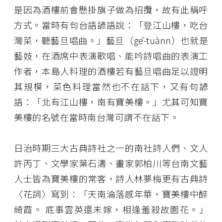
是因為酒樓前會懸掛旗子做為招攬，故有此稱呼
方式。當時有句台語諺語說：「登江山樓，吃台
灣菜，聽藝旦唱曲。」藝旦（gē-tuànn）也就是
藝妓，在酒席中表演歌唱、能吟詩唱曲的表演工
作者，本島人料理的酒樓若有藝旦唱曲足以證明
其規模，菜色料理當然也不在話下，又有句諺
語：「北有江山樓，南有寶美樓。」尤其可知寶
美樓的名號在當時南台灣可謂不在話下。
日治時期三大古典詩社之一的南社詩人們、文人
許丙丁、文學家葉石濤、畫家郭柏川等台南文藝
人士皆為寶美樓的常客，詩人林夢梅更有古典詩
〈花詞〉寫到：「天南淪落感年華，寶美樓中醉
綺霞。 底事雲英還未嫁，相逢羞殺故園花。」