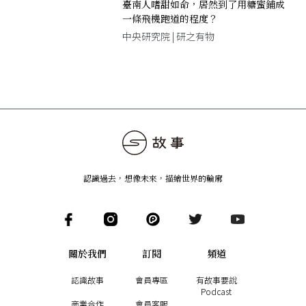
臺南人嗜甜如命，居然到了用糖蜜鋪成
一條飛機跑道的程度？
中央研究院 | 研之有物
認識過去，想像未來
，
描繪世界的輪廓
關於我們
訂閱
頻道
認識故事
會員專區
有故事要說
Podcast
商業合作
會員客服