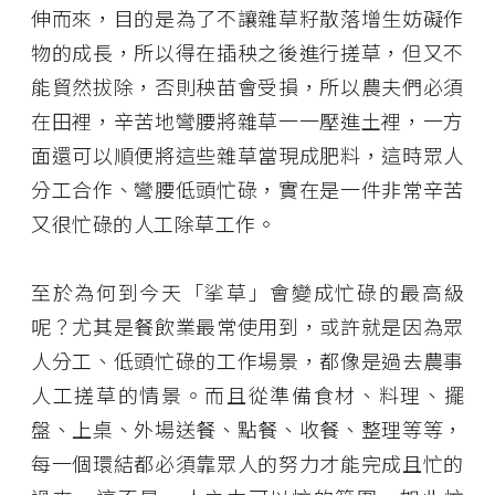
伸而來，目的是為了不讓雜草籽散落增生妨礙作
物的成長，所以得在插秧之後進行搓草，但又不
能貿然拔除，否則秧苗會受損，所以農夫們必須
在田裡，辛苦地彎腰將雜草一一壓進土裡，一方
面還可以順便將這些雜草當現成肥料，這時眾人
分工合作、彎腰低頭忙碌，實在是一件非常辛苦
又很忙碌的人工除草工作。
至於為何到今天「挲草」會變成忙碌的最高級
呢？尤其是餐飲業最常使用到，或許就是因為眾
人分工、低頭忙碌的工作場景，都像是過去農事
人工搓草的情景。而且從準備食材、料理、擺
盤、上桌、外場送餐、點餐、收餐、整理等等，
每一個環結都必須靠眾人的努力才能完成且忙的