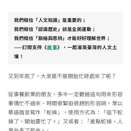
我們相信「人文知識」是重要的；
我們相信「認識歷史」該是全民運動；
我們相信「脈絡與思辨」才能好好理解世界；
——訂閱支持《
故事
》，一起灌溉臺灣的人文土
壤！
又到年底了，大家是不是開始忙碌起來了呢？
從事餐飲業的朋友，多半一定聽過這句用來形容
事情忙不過來、時間很緊迫很趕的形容詞，常以
華語諧音寫作「蛇操」，使用方式為：「這下蛇
操了，開始要忙了。」又或者：「差點蛇操，人
意外多了起來。」