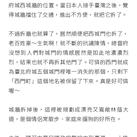
府城西城牆的位置。當日本人接手臺灣之後，覺
得城牆擋住了交通，進出不方便，就把它拆了。
不過拆牆也就算了，居然順便把西城門也拆了，
老百姓豪～生氣啊！就不斷的抗議陳情，總督府
沒想到人們對城門的情感居然是如此地濃濃烈
烈，結果也就不再拆其他門了。可憐的西門就成
為臺北府城五個城門裡唯一消失的那個，只剩下
「西門町」這個地名被保留了下來。真是好可憐
喔～
城牆拆掉後，這裡被規劃成漂亮又寬敞林蔭大
道，是個情侶常散步、家庭來遛狗的好所在。