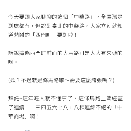
今天要跟大家聊聊的這個「中華路」，全臺灣是
到處都有，但說到臺北的中華路，大家立刻就知
道熱鬧的「西門町」要到啦！
話說這條西門町前面的大馬路可是大大有來頭的
啊。
(欸？不過就是條馬路嘛～需要這麼誇張嗎？)
拜託~這年輕人就不懂事了，這條馬路上曾經蓋
了連續一二三四五六七八，八棟連綿不絕的「中
華商場」啊！