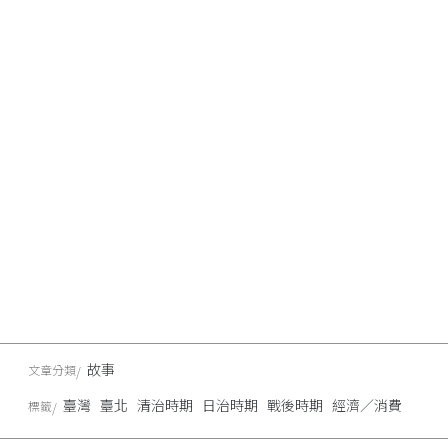
故事
文章分類
臺灣
臺北
清治時期
日治時期
戰後時期
經濟／消費
標籤