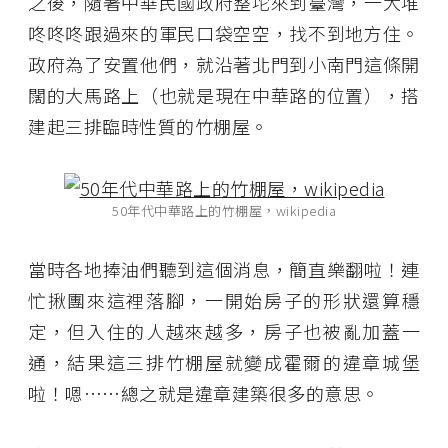
之後，隨著中華民國政府整坨來到臺灣，一大堆
咚咚咚跟過來的軍民口袋空空，找不到地方住。
政府為了安置他們，就沿著北門到小南門這條開
闊的大馬路上（也就是現在中華路的位置），搭
建起三排臨時性質的竹棚屋。
50年代中華路上的竹棚屋，wikipedia
當時各地捧油們聽到這個消息，簡直樂翻啦！連
忙揪團來這裡落腳，一開始房子的形狀還算穩
定，但入住的人越來越多，房子也被亂加蓋一
通，結果這三排竹棚屋就變成霍爾的違章城堡
啦！嗯……總之就是違章建築很多的意思。