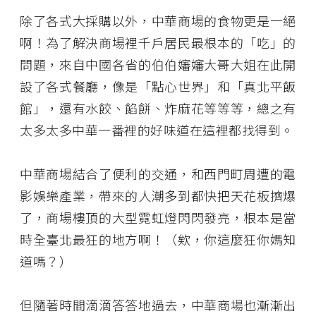
除了各式大採購以外，中華商場的食物更是一絕
啊！為了解決商場裡千戶居民最根本的「吃」的
問題，來自中國各省的伯伯嬸嬸大哥大姐在此開
設了各式餐廳，像是「點心世界」和「真北平飯
館」，還有水餃、餡餅、炸麻花等等等，總之有
太多太多中華一番裡的好味道在這裡都找得到。
中華商場結合了便利的交通，和西門町周遭的電
影娛樂產業，帶來的人潮多到都快把天花板擠爆
了，商場樓頂的大型霓虹燈閃閃發亮，根本是當
時全臺北最狂的地方啊！（欸，你這麼狂你媽知
道嗎？）
但隨著時間滴滴答答地過去，中華商場也漸漸出