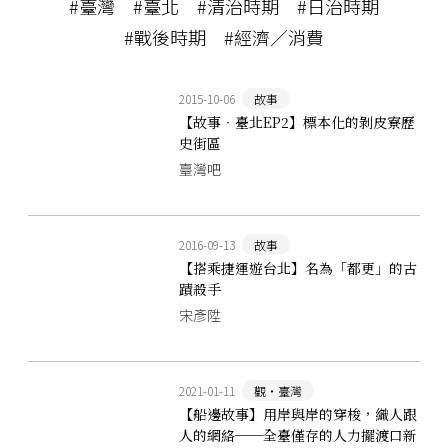
#臺灣
#臺北
#清治時期
#日治時期
#戰後時期
#經濟／消費
2015-10-06
故事
【故事‧臺北EP2】標本化的剝皮寮歷
史街區
臺灣吧
2016-09-13
故事
【搭乘捷運遊台北】名為「都更」的古
蹟殺手
宋彥陞
2021-01-11
觀‧臺灣
【船邊故事】用岸與岸的穿梭，織人跟
人的網絡──全臺僅存的人力擺渡口新