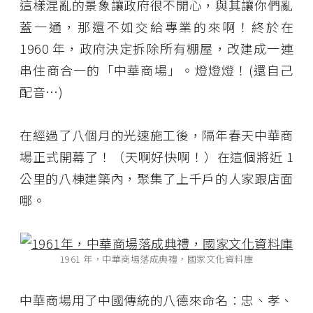
這樣混亂的景象讓政府很不開心，與其讓你們亂
蓋一通，那還不如交給專業的來啊！終於在
1960 年，政府決定拆除所有棚屋，改建成一連
串住商合一的「中華商場」。燈燈燈！(還自己
配音…)
在經過了八個月的光速施工後，隔年春天中華商
場正式開幕了！（天啊好快啊！）在這個將近 1
公里的八棟建築內，聚集了上千戶的人家跟店面
哪。
1961 年，中華商場落成典禮，國家文化資料庫
中華商場用了中國傳統的八德來命名：忠、孝、