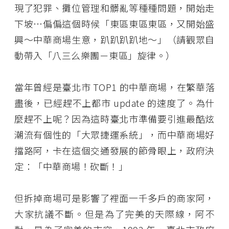
現了犯罪、攤位管理和髒亂等種種問題，開始走
下坡…偏偏這個時候「東區東區東區，又開始盛
興～中華商場生意，趴趴趴趴地～」（請觀眾自
動帶入「八三么樂團－東區」旋律。）
當年曾經是臺北市 TOP1 的中華商場，在繁華落
盡後，已經趕不上都市 update 的速度了。為什
麼趕不上呢？因為這時臺北市準備要引進最酷炫
潮流有個性的「大眾捷運系統」，而中華商場好
擋路阿，卡在這個交通發展的節骨眼上，政府決
定：「中華商場！砍斷！」
但拆掉商場可是影響了裡面一千多戶的商家阿，
大家抗議不斷。但是為了完美的天際線，阿不