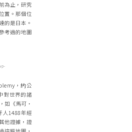
前為止，研究
位置。那個位
達的是日本。
參考過的地圖
p-
Ptolemy，约公
ς）中對世界的諸
，如《馬可•
人1488年經
其他證據，證
考過這幅地圖，