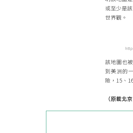
或至少是該
世界觀。
htt
該地圖也被
到美洲的
險，15、
（原載北京