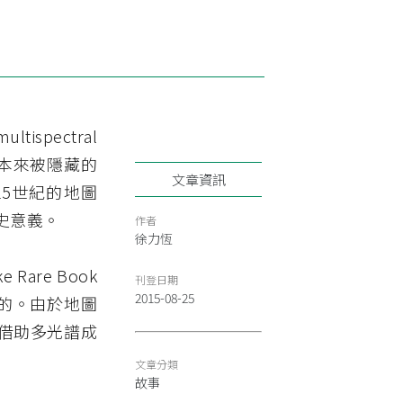
ispectral
多本來被隱藏的
文章資訊
5世紀的地圖
歷史意義。
作者
徐力恆
e Rare Book
刊登日期
2015-08-25
大學的。由於地圖
借助多光譜成
文章分類
故事