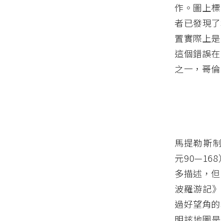
作。圖上標
者已發現了
置實際上是
這個錯誤在
之一，哥倫
馬提勒斯
元90—16
多描述，但
波羅游記
過好望角的
明該地圖是