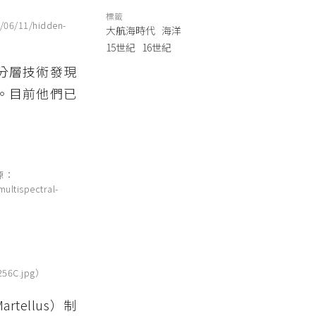
標籤
11/hidden-
大航海時代
海洋
15世紀
16世紀
分層技術發現
。目前他們已
源：
ultispectral-
56C.jpg）
Martellus）制