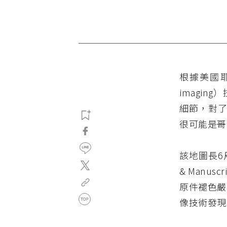
根據美國
imagi
細節，對了
很可能是哥
該地圖長6
& Manu
原件褪色嚴
像技術發現