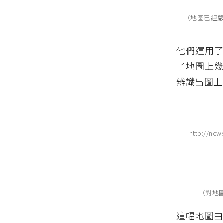
（地圖已經嚴重褪
他們運用了
了地圖上幾
辨識出圖上
http://new
（對地圖輪
這幅地圖