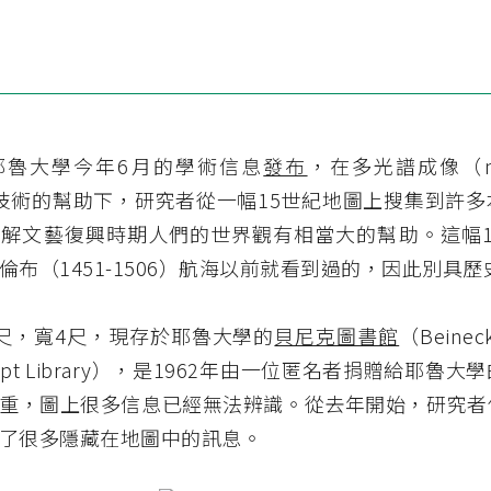
耶魯大學今年6月的學術信息
發布
，在多光譜成像（mult
ng）技術的幫助下，研究者從一幅15世紀地圖上搜集到許
解文藝復興時期人們的世界觀有相當大的幫助。這幅1
倫布（1451-1506）航海以前就看到過的，因此別具
尺，寬4尺，現存於耶魯大學的
貝尼克圖書館
（Beineck
script Library），是1962年由一位匿名者捐贈給耶魯
重，圖上很多信息已經無法辨識。從去年開始，研究者
了很多隱藏在地圖中的訊息。