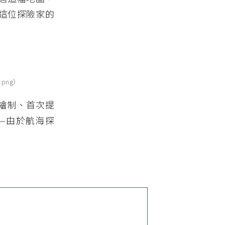
這位探險家的
y.png）
繪制、首次提
—由於航海探