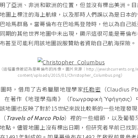
明了亞洲、非洲和歐洲的位置，但並沒有標出美洲。目
地圖上標注的海上航線，以及那時人們誤以為是日本的
巴哈馬群島。當哥倫布在巴哈馬登陸時，他以為自己抵
同期的其他世界地圖中未出現，顯示這很可能是哥倫布
布甚至可能利用該地圖說服贊助者資助自己航海探險。
（這幅畫像被認為是哥倫布的肖像。圖片來源：http://jewishcurrents.org/w
content/uploads/2015/01/Christopher_Columbus.png）
制圖時，借用了古希臘腊地理學家
托勒密
（Claudius 
8）在著作《地理學指南》（Γεωγραφικὴ Ὑφήγησι
該地圖也反映了對於15世紀來說比較新的一些地理發現
》（
Travels of Marco Polo
）裡的一些細節，以及葡萄牙
地點。儘管地圖上沒有標出日期，但研究者早前已找到
在1491年制成的。如果哥倫布在1492 年啟程前曾參