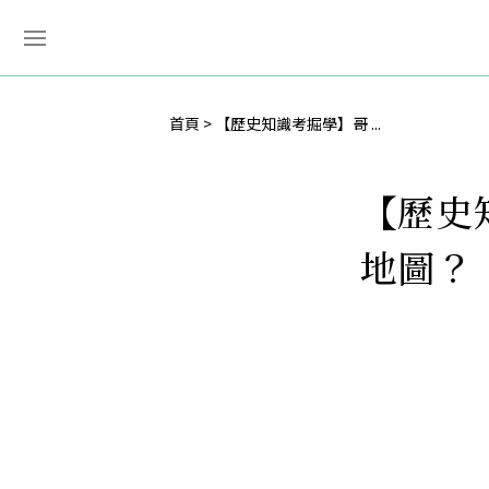
首頁
【歷史知識考掘學】哥 ...
【歷史
地圖？