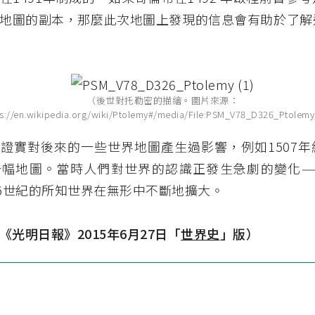
地圖的副本，那麼此次地圖上發現的信息會有助於了解
（後世對托勒密的描繪。圖片來源：
ps://en.wikipedia.org/wiki/Ptolemy#/media/File:PSM_V78_D326_Ptolem
證實對後來的一些世界地圖產生過影響，例如1507年
一幅地圖。當時人們對世界的認識正發生急劇的變化—
16世紀的所知世界在無形中不斷地擴大。
《光明日報》
2015
年
6
月
27
日「
世界史
」版）