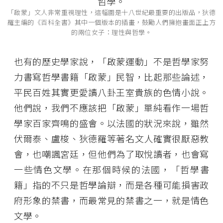
「啟蒙」文人非常重視理性，這幅圖是十八世紀最重要的出版品，狄德
羅主編的《百科全書》其中一個版本的插畫，鼓勵人們擁抱畫面正上方
的兩位女子：理性與哲學。
也有的歷史學家說，「啟蒙運動」不是哲學家努
力書寫哲學書籍「啟蒙」民智，比起那些論述，
平民百姓其實更愛讀八卦王室貴族的色情小說。
他們說，我們不應該把「啟蒙」單純看作一場哲
學家百家齊鳴的盛會。以法國的狀況來說，雖然
伏爾泰、盧梭、狄德羅等著名文人確實很厭惡教
會，也嘲諷宮廷，但他們為了取悅讀者，也會寫
一些情色文學。在那個時候的法國，「哲學書
籍」指的不只是哲學論辯，而是各種可能損害政
府形象的禁書，而最常見的禁書之一，就是情色
文學。