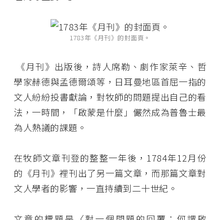
1783年《月刊》的封面頁。
《月刊》出版後，詩人席勒、劇作家萊辛、哲
學家赫德與孟德爾頌等，日耳曼地區首屈一指的
文人紛紛投書獻論，對牧師的問題提出自己的看
法，一時間，「啟蒙是什麼」儼然成為普魯士最
為人熱議的課題。
在牧師文章刊登的整整一年後，1784年12月份
的《月刊》裡刊出了另一篇文章，而那篇文章對
文人學者的影響，一直持續到二十世紀。
文章的標題是〈對一個問題的回覆：何謂啟