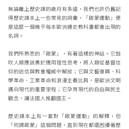
無論離上歷史課的歲月有多遠，我們也許仍舊記
得歷史課本上一些常見的詞彙，「啟蒙運動」便
是這麼一個幾乎每本歐洲通史教科書都會出現的
名詞。
我們所熟悉的「啟蒙」，有著這樣的神話。它鼓
吹人類應該勇於應用理性思考，將人類從基督信
仰的迷信與教會權威中解放；它與文藝復興、科
學革命、工業革命和浪漫主義比肩，是歐洲文明
邁向現代的重要里程；它孕育現代的自由與民主
觀念，讓法國人推翻國王。
歷史課本上有一套對「啟蒙運動」的解釋，但
「何謂啟蒙」這個問題，直到現在都還困擾著歷