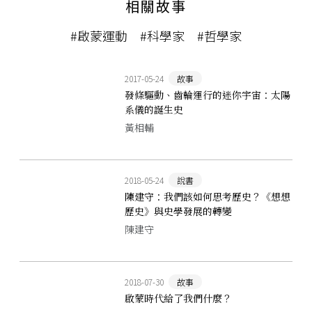
相關故事
#啟蒙運動
#科學家
#哲學家
2017-05-24
故事
發條驅動、齒輪運行的迷你宇宙：太陽
系儀的誕生史
黃相輔
2018-05-24
說書
陳建守：我們該如何思考歷史？《想想
歷史》與史學發展的轉變
陳建守
2018-07-30
故事
啟蒙時代給了我們什麼？