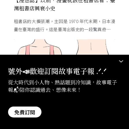
灣租書店興衰小史
租書店的大擴張潮，主因是 1970 年代末期，日本漫
畫在臺灣的盛行。這是臺灣出版史的一段驚異奇航。
由於臺灣和日本自 1972 年斷交，著作權失去國與國
的協定保護 ...
號外📣歡迎訂閱故事電子報 .ᐟ‪‪.ᐟ
從大時代到小人物、熱話題到冷知識，故事電子
報📬陪你認識過去、想像未來！
廣告・新素簡
2026-08-07
免費訂閱
肚腩一抓一大把，只需1個雞蛋，用一個瘦一
個