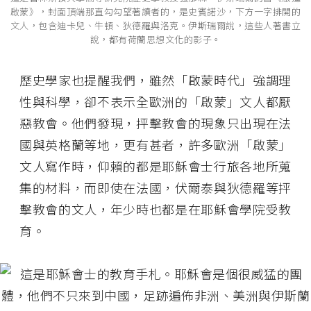
啟蒙》，封面頂端那直勾勾望著讀者的，是史賓諾沙，下方一字排開的
文人，包含迪卡兒、牛頓、狄德羅與洛克。伊斯瑞爾說，這些人著書立
說，都有荷蘭思想文化的影子。
歷史學家也提醒我們，雖然「啟蒙時代」強調理
性與科學，卻不表示全歐洲的「啟蒙」文人都厭
惡教會。他們發現，抨擊教會的現象只出現在法
國與英格蘭等地，更有甚者，許多歐洲「啟蒙」
文人寫作時，仰賴的都是耶穌會士行旅各地所蒐
集的材料，而即使在法國，伏爾泰與狄德羅等抨
擊教會的文人，年少時也都是在耶穌會學院受教
育。