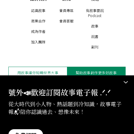
認識故事
會員專區
有故事要說
Podcast
商業合作
會員客服
故事
成為作者
說書
加入團隊
副刊
用故事讓你知曉世界大事
幫助故事創作更多好故事
訂閱電子報
贊助支持
號外📣歡迎訂閱故事電子報 .ᐟ‪‪.ᐟ
從大時代到小人物、熱話題到冷知識，故事電子
版權聲明與轉載規範
報📬陪你認識過去、想像未來！
授權與合作：
contact@storystudio.tw
投稿文章：
gushi@storystudio.tw
StoryStudio Inc. All Rights Reserved.