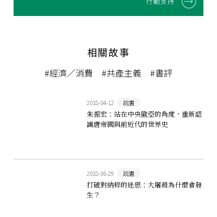
行動支持
相關故事
#經濟／消費
#共產主義
#書評
2018-04-12
說書
朱振宏：站在中央歐亞的角度，重新認
識唐帝國與前近代的世界史
2018-06-29
說書
打破對納粹的迷思：大屠殺為什麼會發
生？