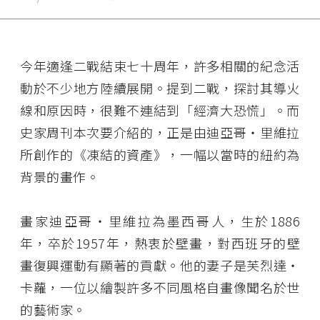
今年適逢二戰結束七十周年，許多相關的紀念活
動於不少地方陸續展開。提到二戰，探討其導火
線和原因時，很難不連結到「經濟大恐慌」。而
史家周刊本次要介紹的，正是由迪亞哥‧里維拉
所創作的《凍結的資產》，一幅以當時的紐約為
背景的畫作。
畫家迪亞哥‧里維拉為墨西哥人，生於1886
年，卒於1957年，熱衷於壁畫，對西班牙的壁
畫復興運動有顯著的貢獻。他的妻子是芙烈達‧
卡蘿，一位以繪製許多不同風格自畫像聞名於世
的藝術家。