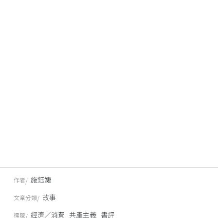
施鈺婕
作者
故事
文章分類
經濟／消費
共產主義
書評
標籤