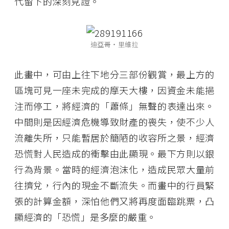
代留下的深刻見證。
迪亞哥‧里維拉
此畫中，可由上往下地分三部份觀賞，最上方的
區塊可見一座未完成的摩天大樓，因資金未能挹
注而停工，將經濟的「蕭條」無聲的表達出來。
中間則是因經濟危機導致財產的喪失，使不少人
流離失所，只能暫居於簡陋的收容所之景，經濟
恐慌對人民造成的衝擊由此顯現。最下方則以銀
行為背景。當時的經濟泡沫化，造成民眾大量前
往擠兌，行內的現金不斷流失。而畫中的行員緊
張的計算金額，深怕他們又將再度面臨跳票，凸
顯經濟的「恐慌」是多麼的嚴重。