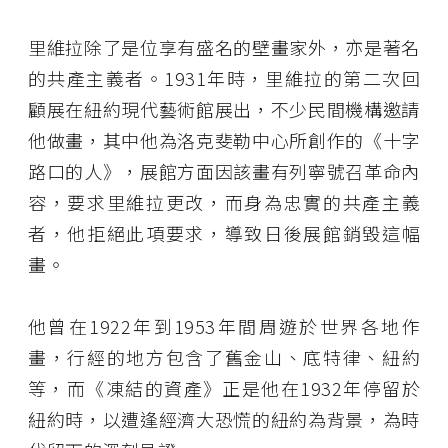
里維拉除了是位享有盛名的壁畫家外，亦是著名
的共產主義者。1931年時，里維拉的第二次回
顧展在紐約現代藝術館展出，不少民間機構邀請
他做畫，其中他為洛克斐勒中心所創作的《十字
路口的人》，展館方面因該畫有列寧號召革命內
容，要求里維拉更改，而身為忠實的共產主義
者，他拒絕此項要求，導致日後展館銷毀這幅
畫。
他曾在1922年到1953年間周遊於世界各地作
畫，行經的地方包含了舊金山、底特律、紐約
等，而《凍結的資產》正是他在1932年停留於
紐約時，以遭逢經濟大恐慌的紐約為背景，為時