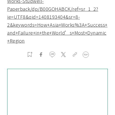
Works-Studwell-
Paperback/dp/B00GOHABCK/ref=sr_1_2?
ie=UTF8&qid=1408193404&sr=8-
2&keywords=How+Asia+Works%3A+Success+
and+Failure+in+the+World’s+Most+Dynamic
+Region