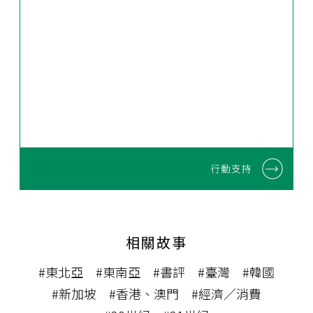
行動支持
相關故事
#東北亞
#東南亞
#書評
#臺灣
#韓國
#新加坡
#香港、澳門
#經濟／消費