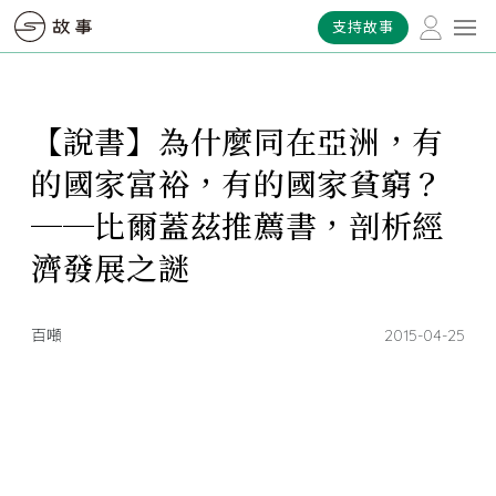
支持故事
【說書】為什麼同在亞洲，有
的國家富裕，有的國家貧窮？
──比爾蓋茲推薦書，剖析經
濟發展之謎
百噸
2015-04-25