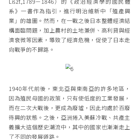
Liszt,1789－1846）的《政治經濟學的國民體
系》一書作為指引，進行明治維新中「殖產興
業」的雄圖。然而，在一戰之後日本整體經濟結
構面臨問題，加上農村的土地兼併、高利貸與經
濟衰微等因素，導致了經濟危機，促使了日本走
向戰爭的不歸路。
1940年代前後，東北亞與東南亞的許多地區，
因為殖民母國的政策，只有使低度的工業發展，
而在二次大戰後，更成為廢墟，因此均處於百廢
待興的狀態。之後，亞洲捲入美蘇冷戰、共產主
義擴大這個歷史潮流中，其中的國家也漸漸走上
了不同的發展道路。