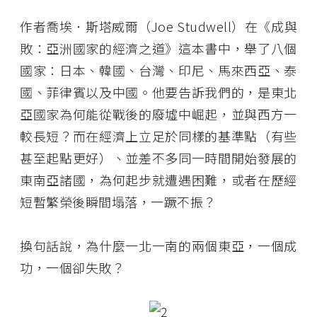
作者喬埃．斯塔威爾（Joe Studwell）在《成與
敗：亞洲國家的經濟之道》這本書中，舉了八個
國家：日本、韓國、台灣、印尼、馬來西亞、泰
國、菲律賓以及中國。他要告訴我們的，是東北
亞國家為何能從戰後的廢墟中崛起，並與西方一
較長短？而在經濟上立足於同樣的基準點（有些
甚至起點更好）、並差不多同一時間開始發展的
東南亞諸國，為何起步就遭遇困難，或者在歷經
短暫繁榮後瞬間塌落，一蹶不振？
換句話說，為什麼一北一南的兩個東亞，一個成
功，一個卻失敗？