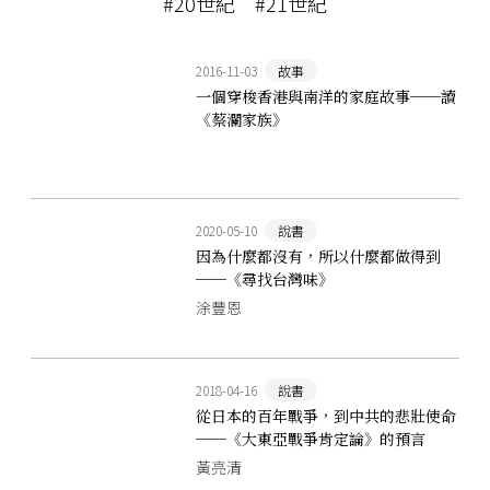
#20世紀
#21世紀
2016-11-03
故事
一個穿梭香港與南洋的家庭故事──讀
《蔡瀾家族》
2020-05-10
說書
因為什麼都沒有，所以什麼都做得到
──《尋找台灣味》
涂豐恩
2018-04-16
說書
從日本的百年戰爭，到中共的悲壯使命
──《大東亞戰爭肯定論》的預言
黃亮清