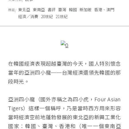
東北亞
東南亞
書評
臺灣
韓國
新加坡
香港、澳門
標籤
經濟／消費
20世紀
21世紀
在韓國經濟表現超越臺灣的今天，國人特別懷念
當年的亞洲四小龍──台灣經濟還領先韓國的那
段時光。
亞洲四小龍（國外亦稱之為四小虎，Four Asian
Tigers）這樣一個稱呼，乃是當時西方用來形容
當時經濟空前地蓬勃發展的東北亞的新興工業化
國家：韓國、臺灣、香港和（唯一一個東南亞