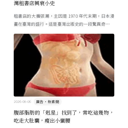
灣租書店興衰小史
租書店的大擴張潮，主因是 1970 年代末期，日本漫
畫在臺灣的盛行。這是臺灣出版史的一段驚異奇航。
由於臺灣和日本自 1972 年斷交，著作權失去國與國
的協定保護 ...
廣告・新素簡
2026-08-06
腹部脂肪的「剋星」找到了，常吃這幾物，
吃走大肚囊，瘦出小蠻腰