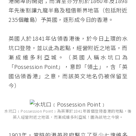
港開埠的開始；而清室亦分別於1860年及1898
年先後割讓九龍半島及租借新界地區（包括附近
235個離島）予英國，逐形成今日的香港。
英國人於1841年佔領香港後，於今日上環的水
坑口登陸，並以此為起點，經營附近之地區，而
漸成維多利亞城。（英國人稱水坑口為
「Possession Point」，意即「領土」，含「英
國佔領香港」之意，而該英文地名仍被保留至
今）
水坑口﹝Possession Point﹞為英軍於1841年首個登陸香港的地點，後
英人經營附近之地區，而漸成維多利亞城！圖為該地之今貌。
1903年，當時的港英政府豎立了至少七塊維多