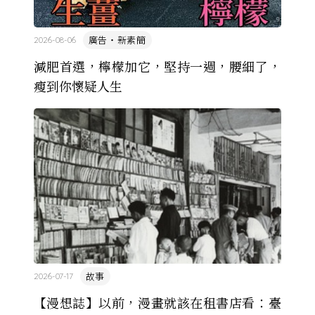
廣告・新素簡
2026-08-06
減肥首選，檸檬加它，堅持一週，腰細了，
瘦到你懷疑人生
故事
2026-07-17
【漫想誌】以前，漫畫就該在租書店看：臺