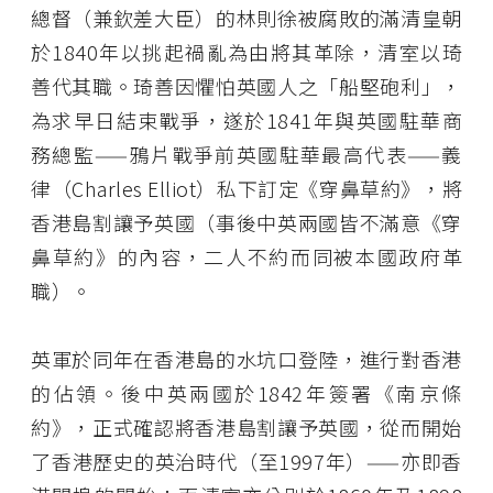
總督（兼欽差大臣）的林則徐被腐敗的滿清皇朝
於1840年以挑起禍亂為由將其革除，清室以琦
善代其職。琦善因懼怕英國人之「船堅砲利」，
為求早日結束戰爭，遂於1841年與英國駐華商
務總監——鴉片戰爭前英國駐華最高代表——義
律（Charles Elliot）私下訂定《穿鼻草約》，將
香港島割讓予英國（事後中英兩國皆不滿意《穿
鼻草約》的內容，二人不約而同被本國政府革
職）。
英軍於同年在香港島的水坑口登陸，進行對香港
的佔領。後中英兩國於1842年簽署《南京條
約》，正式確認將香港島割讓予英國，從而開始
了香港歷史的英治時代（至1997年）——亦即香