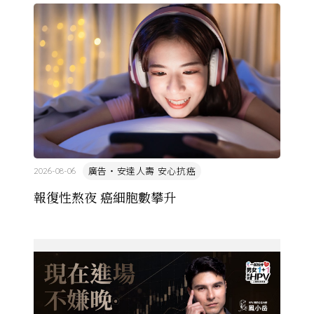
廣告・安達人壽 安心抗癌
2026-08-06
報復性熬夜 癌細胞數攀升