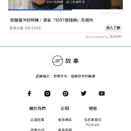
ads by popIn
把握當沖好時機！資金「9597借錢網」先借你
深入了解
觀看次數 300,518次
Recommended by
認識過去，想像未來
，
描繪世界的輪廓
關於我們
訂閱
頻道
認識故事
會員專區
有故事要說
Podcast
商業合作
會員客服