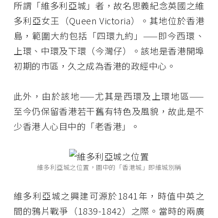
所謂「維多利亞城」者，故名思義紀念英國之維
多利亞女王（Queen Victoria）。其地位於香港
島，範圍大約包括「四環九約」——即今西環、
上環、中環及下環（今灣仔）。該地是香港開埠
初期的市區，久之成為香港的政經中心。
此外，由於該地——尤其是西環及上環地區——
至今仍保留香港若干舊有特色及風貌，故此是不
少香港人心目中的「老香港」。
維多利亞城之位置，圖中的「香港城」即維城別稱
維多利亞城之興建可源於1841年，時值中英之
間的鴉片戰爭（1839-1842）之際。當時的兩廣