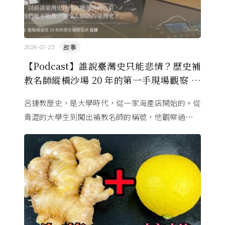
故事
2026-07-23
【Podcast】誰說臺灣史只能悲情？歷史補
教名師縱橫沙場 20 年的第一手現場觀察 ft.
呂捷
呂捷教歷史，是大學時代，從一家海產店開始的。從
青澀的大學生到闖出補教名師的稱號，他觀察過幾十
萬名學生怎麼學歷史，也看著臺灣的歷史教育從課本
裡幾乎沒有臺灣史，一路 ...