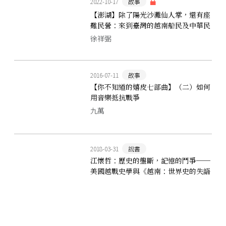
2022-10-17
故事
【澎湖】除了陽光沙灘仙人掌，還有座
難民營：來到臺灣的越南船民及中華民
國的現代啟示錄
徐祥弼
2016-07-11
故事
【你不知道的嬉皮七部曲】（二）如何
用音樂抵抗戰爭
九萬
2018-03-31
說書
江懷哲：歷史的壟斷，記憶的鬥爭──
美國越戰史學與《越南：世界史的失語
者》