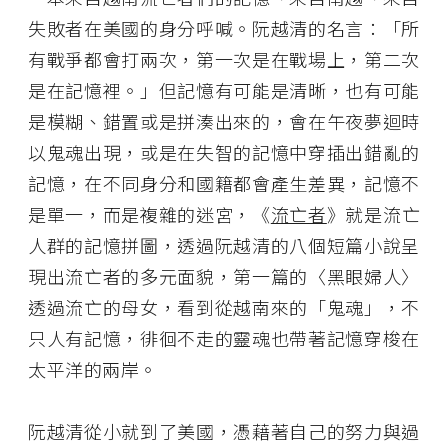
失敗者在美國的身分呼喊。阮越清的名言：「所
有戰爭都會打兩次，第一次是在戰場上，第二次
是在記憶裡。」但記憶有可能是清晰，也有可能
是模糊、錯置或是拼湊出來的，會在午夜夢迴時
以鬼魂出現，或是在失智的記憶中穿插出錯亂的
記憶，在不同身分和國籍都會產生差異，記憶不
是單一，而是複雜的迷宮，《
流亡者
》就是流亡
人群的記憶拼圖，透過阮越清的八個短篇小說呈
現出流亡者的多元面貌，第一篇的〈黑眼婦人〉
透過流亡的母女，看到從越南來的「鬼魂」，不
只人有記憶，徘徊不走的靈魂也帶著記憶穿梭在
太平洋的兩岸。
阮越清從小就到了美國，憑藉著自己的努力與過