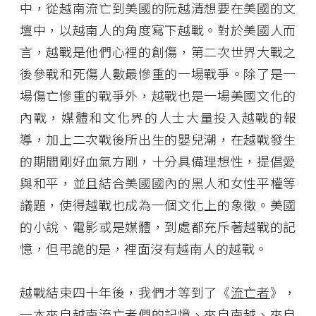
中，從越南流亡到美國的阮越清想要在美國的文
壇中，以越南人的角度寫下越戰。對於美國人而
言，越戰是他們心裡的創傷，第二次世界大戰之
後參戰和死傷人數最慘重的一場戰爭。除了是一
場傷亡慘重的戰爭外，越戰也是一場美國文化的
內戰，媒體和文化界的人士大量投入越戰的報
導，加上二次戰後所出生的嬰兒潮，在越戰發生
的期間剛好血氣方剛，十分具備理想性，提倡愛
與和平，並且結合美國國內的黑人和女性平權等
議題，使得越戰也成為一個文化上的象徵。美國
的小說、電影或是媒體，到處都充斥著越戰的記
憶，但弔詭的是，裡面沒有越南人的越戰。
越戰結束四十年後，我們才等到了《
流亡者
》，
一本來自越南流亡者們的記憶、來自南越、來自