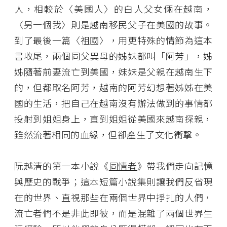
人，相較於〈美國人〉的白人父女倆在越南，
〈另一個我〉則是越南移民父子在美國的故事。
到了最後一篇〈祖國〉，用更特殊的情節為這本
書收尾，兩個同父異母的姊妹都叫「阿芳」，姊
姊隨著前妻流亡到美國，妹妹是父親在越南生下
的，但都取名阿芳，越南的阿芳幻想著姊姊在美
國的生活，把自己在越南沒有辦法做到的事情都
投射到姐姐身上，直到姐姐從美國來越南探親，
雖然流著相同的血緣，但卻產生了文化衝擊。
阮越清的第一本小說《
同情者
》帶我們走向記憶
與歷史的戰爭；這本短篇小說集則讓我們反省現
在的世界、直視那些在兩個世界中掙扎的人們，
流亡者們不是非此即彼，而是混雜了兩個世界生