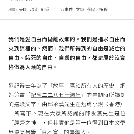
美國
越南
戰爭
二二八事件
文學
移民／遷移
標籤
我們是愛自由而拋離故鄉的。我們是追求自由而
來到這裡的。然而，我們所得到的自由是滅亡的
自由、餓死的自由、自殺的自由，都是屬於沒資
格做為人類的自由。
還記得去年為了「故事：寫給所有人的歷史」網
站策畫「
紀念二二八七十週年
」的專題時所讀到
的這段文字，由邱永漢先生在短篇小說〈香港〉
中所寫下。現在大家所認識的邱永漢先生是位
「經營之神」，但其實他是第一位得到日本文學
界最高榮譽「直木賞」的臺灣人。