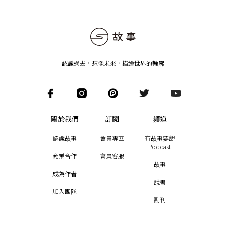
認識過去，想像未來
，
描繪世界的輪廓
關於我們
訂閱
頻道
認識故事
會員專區
有故事要說
Podcast
商業合作
會員客服
故事
成為作者
說書
加入團隊
副刊