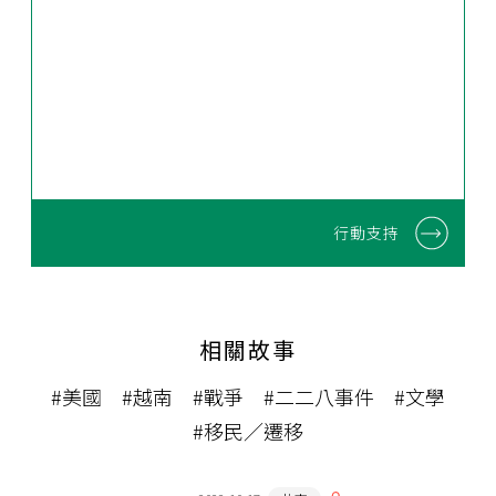
行動支持
相關故事
#美國
#越南
#戰爭
#二二八事件
#文學
#移民／遷移