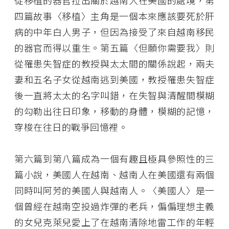
從移植的器官拉出關於越南人在美國的處境，第
四篇故事〈移植〉主角是一個本來應該要死於肝
病的中年白人男子，但因為接受了來自越南移民
的器官而得以重生。第五篇〈但願你需要我〉則
從罹患失智症的教授與太太間的關係說起，兩夫
妻和五名子女從越南逃到美國，教授罹患失智症
後一直將太太的名字叫錯，在失智與清醒間模糊
的勾勒出往日印象，移動的身體，模糊的記憶，
穿梭在往日的戰爭回憶裡。
第六篇到第八篇成為一個有趣且極具參照性的三
篇小說，美國人在越南、越南人在美國還有兩個
同時叫阿芳的美國人與越南人。〈美國人〉是一
個曾經在越南空投過炸彈的老兵，偏偏理想主義
的女兒克萊兒愛上了在越南清除地雷工作的年輕