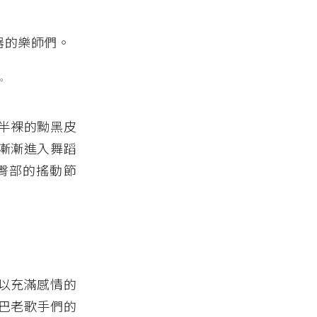
。
半裸的黝黑皮
漸漸進入舞蹈
臀部的搖動節
以充滿感情的
巴老歌手們的