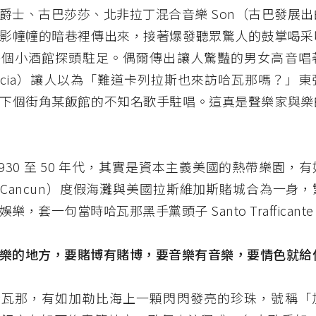
爵士、古巴莎莎、北非拉丁混合音樂 Son（古巴發展
影幢幢的暗巷裡傳出來，接著爆發聽眾驚人的鼓掌喝采
每個小酒館探頭駐足。偶爾傳出讓人驚豔的男女高音唱
a Lucia）讓人以為「難道卡列拉斯也來訪哈瓦那嗎？」
下個街角某飯館的不知名歌手駐唱。這真是聲樂家與樂
1930 至 50 年代，其實是資本主義美國的熱帶樂園，
Cancun）度假海灘與美國拉斯維加斯賭城合為一身
樂，套一句當時哈瓦那黑手黨頭子 Santo Trafficant
樂的地方，要賭博有賭博，要音樂有音樂，要情色就給
哈瓦那，有如加勒比海上一顆閃閃發亮的珍珠，號稱「