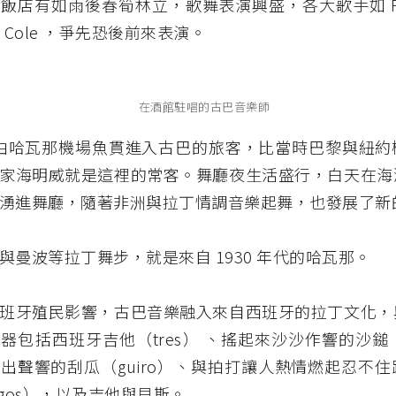
店有如雨後春筍林立，歌舞表演興盛，各大歌手如 Frank 
ing Cole ，爭先恐後前來表演。
在酒館駐唱的古巴音樂師
年代由哈瓦那機場魚貫進入古巴的旅客，比當時巴黎與紐
家海明威就是這裡的常客。舞廳夜生活盛行，白天在海
湧進舞廳，隨著非洲與拉丁情調音樂起舞，也發展了新
與曼波等拉丁舞步，就是來自 1930 年代的哈瓦那。
班牙殖民影響，古巴音樂融入來自西班牙的拉丁文化，
器包括西班牙吉他（tres） 、搖起來沙沙作響的沙鎚（ma
出聲響的刮瓜（guiro）、與拍打讓人熱情燃起忍不
ngos），以及吉他與貝斯。