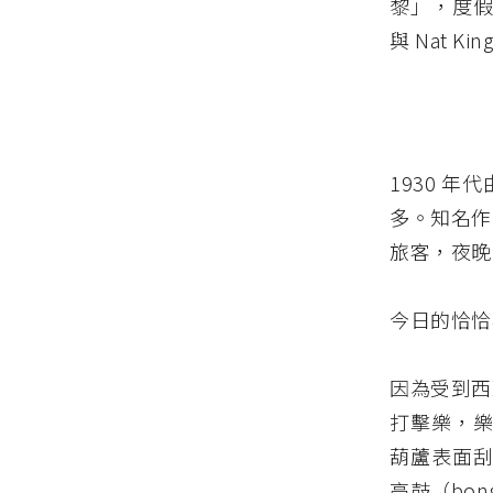
黎」，度假飯
與 Nat K
1930 
多。知名作
旅客，夜晚
今日的恰恰
因為受到西
打擊樂，樂
葫蘆表面刮
高鼓（bo