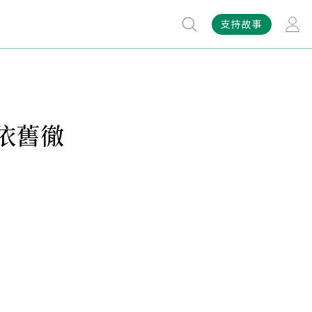
支持故事
依舊徹