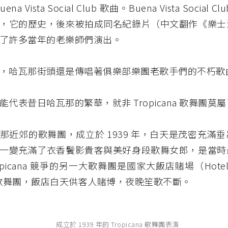
na Vista Social Club 歌曲。Buena Vista Social
，它的歷史，後來被拍成同名紀錄片（中文翻作《樂士
了許多當年的老樂師們演出。
，哈瓦那街頭還是傳唱著俱樂部樂團老歌手們的不朽歌
代表昔日哈瓦那的繁華，就非 Tropicana 歌舞團莫
那近郊的歌舞團，成立於 1939 年，白天是茂密充滿
一變充滿了衣香鬢影貴客與美好身段歌舞女郎，是當時
picana 競爭的另一大歌舞團是國家大飯店賭場（Hotel Na
的歌舞團，飯店白天供客人賭博，夜晚笙歌不斷。
成立於 1939 年的 Tropicana 歌舞團表演