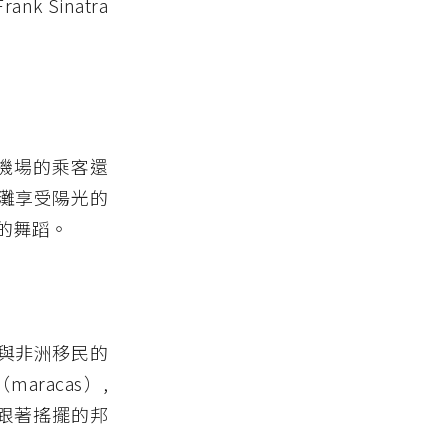
Sinatra
約機場的乘客還
灘享受陽光的
的舞蹈。
與非洲移民的
racas）,
住跟著搖擺的邦