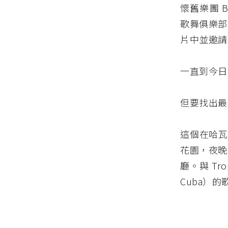
懷舊樂團 Bue
歌舞俱樂部
片中並邀請
一直到今日
但要找出最能
這個在哈瓦
花園，夜晚
廳。與 Tro
Cuba）