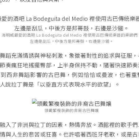
海明威最愛的酒吧 La Bodeguita del Medio 裡使用古巴傳統樂器的樂師們
左邊是刮瓜，中後方是邦哥鼓，右邊是沙鎚。
舞蹈充滿情誘與神秘刺激，象徵著對性的追求與征服，
節奏瘋狂地搖擺臀部，上半身保持不動，隨著快速節奏
受到西非舞蹈影響的古巴舞，例如恰恰或曼波，也著重
人說拉丁舞是「以垂直方式表現水平的欲望」。
頭戴繁複裝飾的非裔古巴舞孃
融入了非洲與拉丁的因素，熱情奔放。酒館裡的歌手們
情與人生的悲苦或狂喜。也許唱著西班牙老歌，或是古