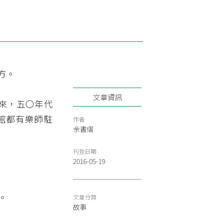
方。
文章資訊
來，五〇年代
館都有樂師駐
作者
余書熠
刊登日期
2016-05-19
。
文章分類
故事