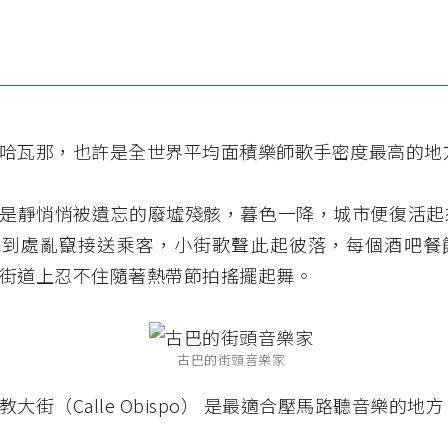
哈瓦那，也許是全世界平均面積樂師歌手密度最高的地
是靜悄悄被遺忘的廢墟殘骸，暮色一降，城市便復活起
車到處亂竄接送乘客，小街歌聲此起彼落，每個酒吧餐
街道上忍不住隨著熱帶節拍搖擺起舞。
古巴的街頭音樂家
大街（Calle Obispo） 是最適合壓馬路聽音樂的地方