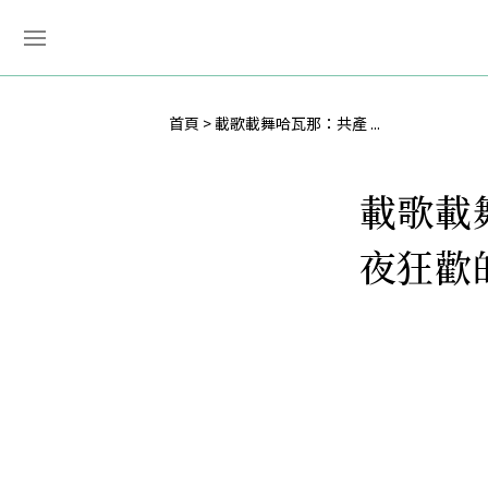
首頁
載歌載舞哈瓦那：共產 ...
載歌載
夜狂歡