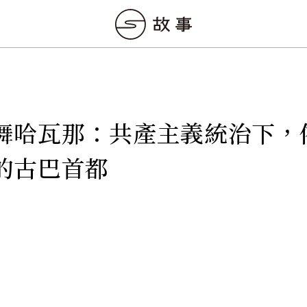
舞哈瓦那：共產主義統治下，
的古巴首都