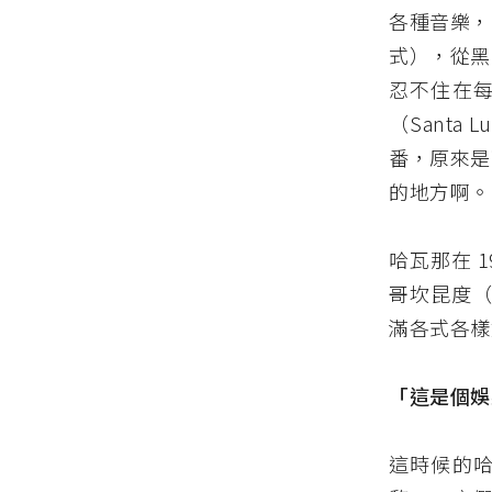
各種音樂，
式），從黑
忍不住在
（Sant
番，原來是
的地方啊。
哈瓦那在 
哥坎昆度（
滿各式各樣娛
「這是個娛
這時候的