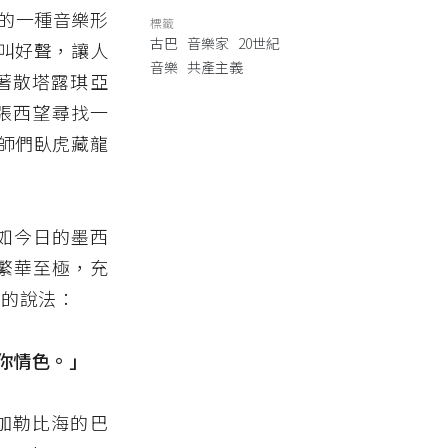
出的一種音樂形
標籤
古巴
音樂家
20世紀
叫好聲，讓人
音樂
共產主義
著散塔露琪亞
東張西望尋找一
師們臥虎藏龍
有如今日的墨西
，繁華至極，充
e 的說法：
你情色。」
加勒比海的巴