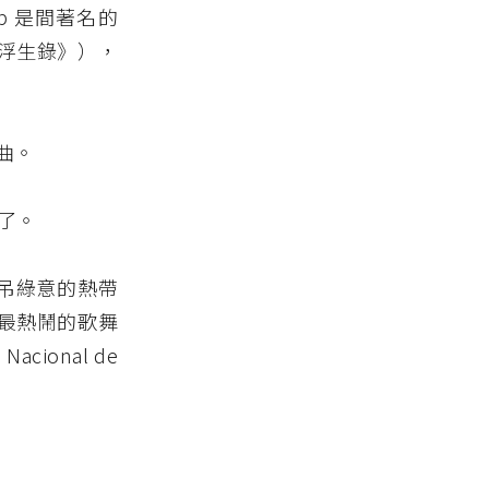
 Club 是間著名的
浮生錄》），
曲。
屬了。
垂吊綠意的熱帶
最熱鬧的歌舞
cional de