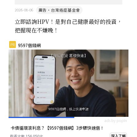
廣告・台灣癌症基金會
2026-08-06
立即諮詢HPV！是對自己健康最好的投資，
把握現在不嫌晚！
PR
9597借錢網
ads by popIn
卡債循環滾利息？【9597借錢網】3步驟快速借！
深入了解
觀看次數 156,050次