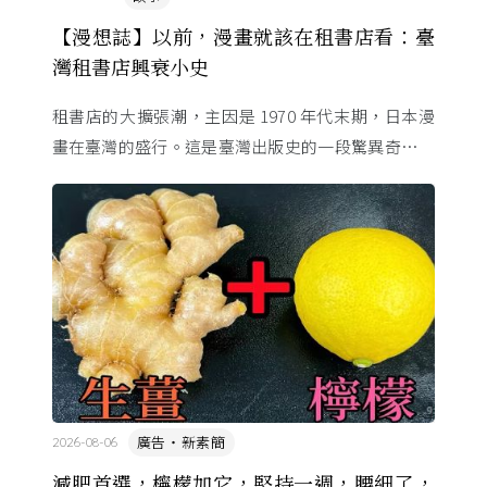
【漫想誌】以前，漫畫就該在租書店看：臺
灣租書店興衰小史
租書店的大擴張潮，主因是 1970 年代末期，日本漫
畫在臺灣的盛行。這是臺灣出版史的一段驚異奇航。
由於臺灣和日本自 1972 年斷交，著作權失去國與國
的協定保護 ...
廣告・新素簡
2026-08-06
減肥首選，檸檬加它，堅持一週，腰細了，