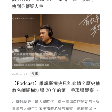
瘦到你懷疑人生
故事
2026-07-23
【Podcast】誰說臺灣史只能悲情？歷史補
教名師縱橫沙場 20 年的第一手現場觀察 ft.
呂捷
呂捷教歷史，是大學時代，從一家海產店開始的。從
青澀的大學生到闖出補教名師的稱號，他觀察過幾十