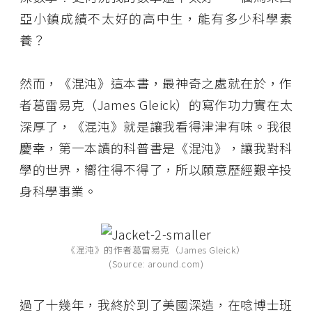
亞小鎮成績不太好的高中生，能有多少科學素
養？
然而，《混沌》這本書，最神奇之處就在於，作
者葛雷易克（James Gleick）的寫作功力實在太
深厚了，《混沌》就是讓我看得津津有味。我很
慶幸，第一本讀的科普書是《混沌》，讓我對科
學的世界，嚮往得不得了，所以願意歷經艱辛投
身科學事業。
《混沌》的作者葛雷易克（James Gleick）
(Source: around.com)
過了十幾年，我終於到了美國深造，在唸博士班