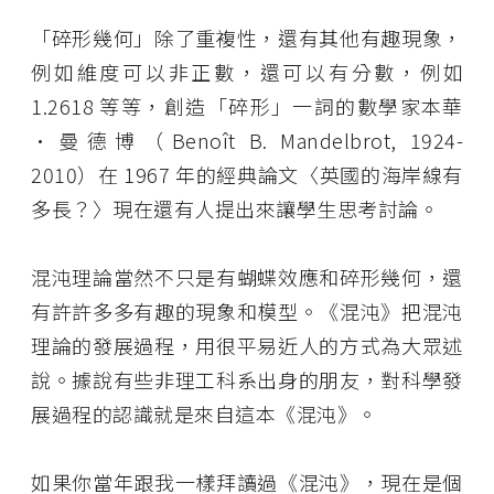
「碎形幾何」除了重複性，還有其他有趣現象，
例如維度可以非正數，還可以有分數，例如
1.2618 等等，創造「碎形」一詞的數學家本華
·曼德博（Benoît B. Mandelbrot, 1924-
2010）在 1967 年的經典論文〈英國的海岸線有
多長？〉現在還有人提出來讓學生思考討論。
混沌理論當然不只是有蝴蝶效應和碎形幾何，還
有許許多多有趣的現象和模型。《混沌》把混沌
理論的發展過程，用很平易近人的方式為大眾述
說。據說有些非理工科系出身的朋友，對科學發
展過程的認識就是來自這本《混沌》。
如果你當年跟我一樣拜讀過《混沌》，現在是個