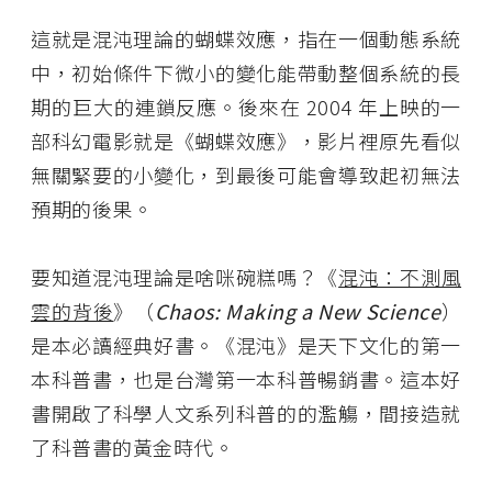
這就是混沌理論的蝴蝶效應，指在一個動態系統
中，初始條件下微小的變化能帶動整個系統的長
期的巨大的連鎖反應。後來在 2004 年上映的一
部科幻電影就是《蝴蝶效應》，影片裡原先看似
無關緊要的小變化，到最後可能會導致起初無法
預期的後果。
要知道混沌理論是啥咪碗糕嗎？《
混沌：不測風
雲的背後
》（
Chaos: Making a New Science
）
是本必讀經典好書。《混沌》是天下文化的第一
本科普書，也是台灣第一本科普暢銷書。這本好
書開啟了科學人文系列科普的的濫觴，間接造就
了科普書的黃金時代。