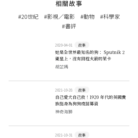
相關故事
#20世紀
#影視／電影
#動物
#科學家
#書評
2020-04-01
故事
她是全世界最知名的狗： Sputnik 2
衛星上，沒有回程火箭的萊卡
胡芷嫣
2021-10-28
故事
自己愛犬自己救！1920 年代的英國貴
族挺身為狗狗疫苗募資
神奇海獅
2021-10-31
故事