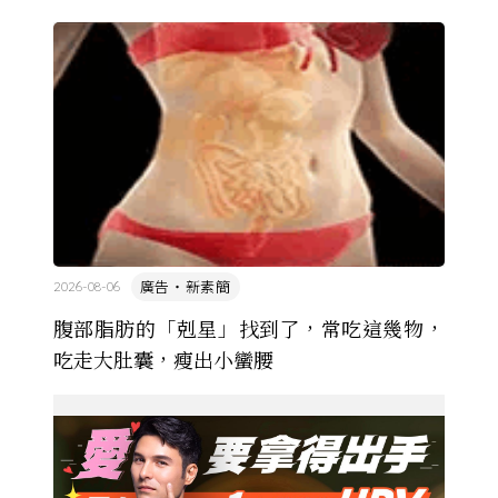
萬名學生怎麼學歷史，也看著臺灣的歷史教育從課本
裡幾乎沒有臺灣史，一路 ...
廣告・新素簡
2026-08-06
腹部脂肪的「剋星」找到了，常吃這幾物，
吃走大肚囊，瘦出小蠻腰