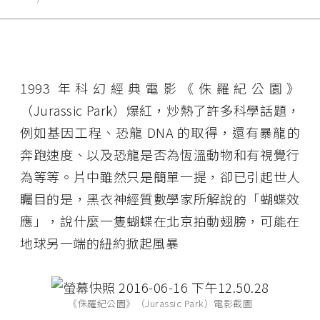
1993 年科幻經典電影《侏羅紀公園》
（Jurassic Park）爆紅，炒熱了許多科學話題，
例如基因工程、恐龍 DNA 的取得，還有暴龍的
奔跑速度、以及恐龍是否為恆溫動物和有視覺行
為等等。片中雖然只是簡單一提，卻已引起世人
矚目的是，黑衣神經質數學家所解說的「蝴蝶效
應」，說什麼一隻蝴蝶在北京拍動翅膀，可能在
地球另一端的紐約掀起風暴
《侏羅紀公園》（Jurassic Park）電影截圖