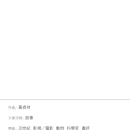
黃貞祥
作者
故事
文章分類
20世紀
影視／電影
動物
科學家
書評
標籤