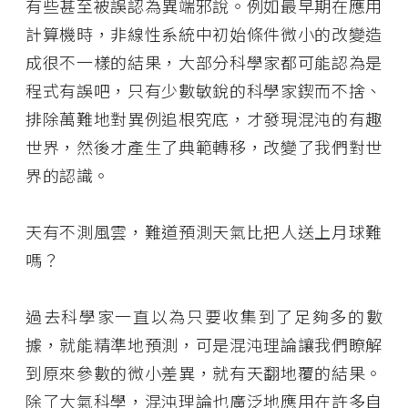
有些甚至被誤認為異端邪說。例如最早期在應用
計算機時，非線性系統中初始條件微小的改變造
成很不一樣的結果，大部分科學家都可能認為是
程式有誤吧，只有少數敏銳的科學家鍥而不捨、
排除萬難地對異例追根究底，才發現混沌的有趣
世界，然後才產生了典範轉移，改變了我們對世
界的認識。
天有不測風雲，難道預測天氣比把人送上月球難
嗎？
過去科學家一直以為只要收集到了足夠多的數
據，就能精準地預測，可是混沌理論讓我們瞭解
到原來參數的微小差異，就有天翻地覆的結果。
除了大氣科學，混沌理論也廣泛地應用在許多自