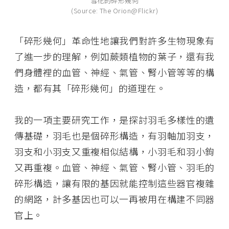
雪花的碎形幾何
(Source: The Orion@Flickr)
「碎形幾何」革命性地讓我們對許多生物現象有
了進一步的理解，例如蕨類植物的葉子，還有我
們身體裡的血管、神經、氣管、腎小管等等的構
造，都有其「碎形幾何」的道理在。
我的一項主要研究工作，是探討羽毛多樣性的遺
傳基礎，羽毛也是個碎形構造，有羽軸加羽支，
羽支和小羽支又重複相似結構，小羽毛和羽小鉤
又再重複。血管、神經、氣管、腎小管、羽毛的
碎形構造，讓有限的基因就能控制這些器官複雜
的網路，計多基因也可以一再被用在構建不同器
官上。