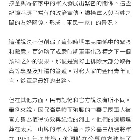
孩童與寄宿家中的軍人發展出緊密的關係。這些
記憶呼應了當代的政治宣傳，讚揚軍人與百姓之
間的友好關係，形成「軍民一家」的景況。
這種說法不但削弱了這個時期軍民關係中的緊張
和敵意，更忽略了戒嚴時期軍事化政權之下一個
預料之外的後果，那便是實際上排除大部分取得
高等學歷及升遷的管道。對窮人家的金門青年而
言，從軍是最好的出路。
但在其他方面，民間記憶和官方說法有所不同。
舉例來說，因保衛島嶼而殉職的中華民國軍人被
官方譽為值得仿效與紀念的烈士。他們的遺體埋
葬在太武山山腳的軍人公墓。該公墓由胡璉將軍
在 1952 年底建造，他同時在公墓前方建造了