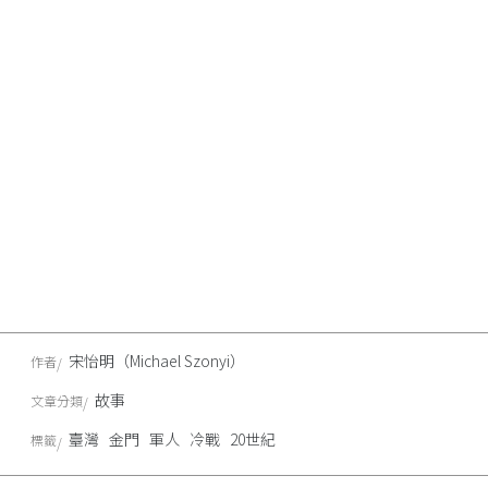
宋怡明（Michael Szonyi）
作者
故事
文章分類
臺灣
金門
軍人
冷戰
20世紀
標籤