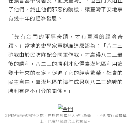
在擴音器中說著要「血洗臺灣」？但金門人阻止
了他們，終止他們邪惡的動機，讓臺灣平安地享
有幾十年的經濟發展。
「先有金門的軍事奇蹟，才有臺灣的經濟奇
蹟。」當地的史學家董群廉這麼認為：「八二三
砲戰由於民防隊配合國軍作戰，才贏得八二三最
後的勝利，八二三的勝利才使得臺澎地區利用這
幾十年來的安定，促進了它的經濟繁榮、社會的
民主自由，臺澎地區的這些成果與八二三砲戰的
勝利有密不可分的關係。」
金門記憶模式獨特之處，在於它對當地人民行為舉止，不但有行政機構
上，也有地緣政治上的意涵。