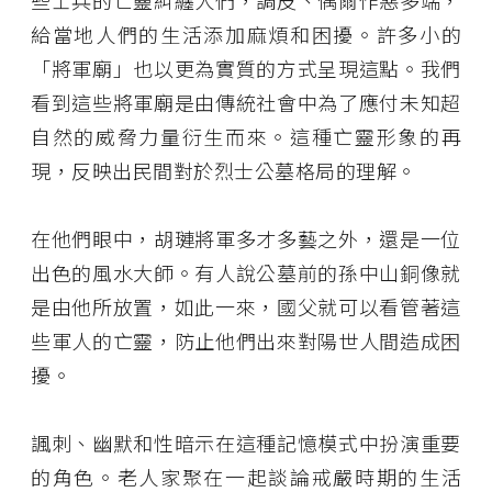
些士兵的亡靈糾纏人們，調皮、偶爾作惡多端，
給當地人們的生活添加麻煩和困擾。許多小的
「將軍廟」也以更為實質的方式呈現這點。我們
看到這些將軍廟是由傳統社會中為了應付未知超
自然的威脅力量衍生而來。這種亡靈形象的再
現，反映出民間對於烈士公墓格局的理解。
在他們眼中，胡璉將軍多才多藝之外，還是一位
出色的風水大師。有人說公墓前的孫中山銅像就
是由他所放置，如此一來，國父就可以看管著這
些軍人的亡靈，防止他們出來對陽世人間造成困
擾。
諷刺、幽默和性暗示在這種記憶模式中扮演重要
的角色。老人家聚在一起談論戒嚴時期的生活