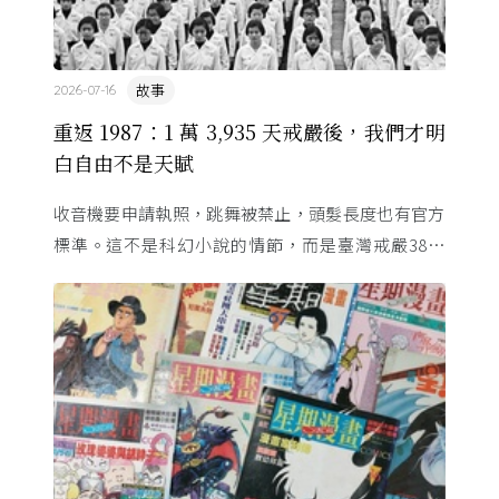
故事
2026-07-16
重返 1987：1 萬 3,935 天戒嚴後，我們才明
白自由不是天賦
收音機要申請執照，跳舞被禁止，頭髮長度也有官方
標準。這不是科幻小說的情節，而是臺灣戒嚴38年
的日常。從1982年美國國會聽證，到 1987 年那道解
嚴令，這段歷 ...