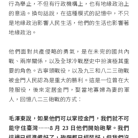
行為舉止，不但有行政機構上，也有地緣政治上
的意涵。換句話說，在這種模式的記憶中，不只
是地緣政治影響人民生活，他們的生活也影響著
地緣政治。
他們面對共產侵略的勇氣，是在未完的國共內
戰、兩岸關係，以及全球冷戰歷史中扮演極其重
要的角色。古寧頭戰役，以及九三和八二三砲戰
被金門人民認為是重大的勝利。這是一位曾在大
陸服役，後來定居金門，娶當地寡婦為妻的軍
人，回憶八二三砲戰的方式：
毛澤東說，如果他們可以掌控金門，我們就不可
能守住臺灣⋯⋯8 月 23 日他們開始砲擊。我們
這邊已經準備好了，砲彈都已經裝好，但我們沒