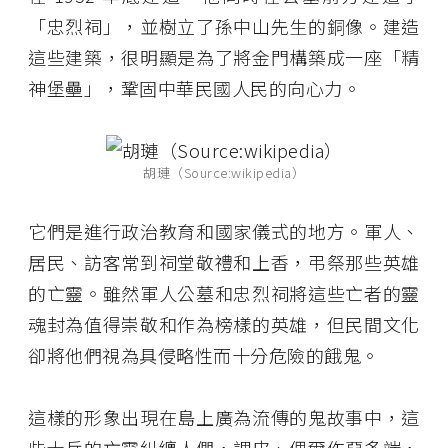
「忠烈祠」，並樹立了孫中山先生的銅像。建造
這些建築，很明顯是為了將金門構築成一座「精
神堡壘」，鞏固中華民國人民的向心力。
胡璉（Source:wikipedia）
它們是進行政治教育和國家儀式的地方。軍人、
居民、訪客常到祠堂敬禮和上香，弔祭那些英雄
的亡靈。雖然軍人公墓和忠烈祠將這些亡者的靈
魂封為值得崇敬和作為榜樣的英雄，但民間文化
卻將他們視為具侵略性而十分危險的餓鬼。
這樣的形象出現在島上廣為流傳的鬼故事中，這