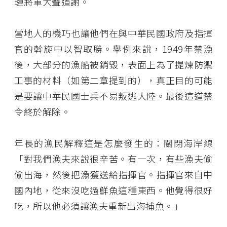
璉將軍大聲道謝。
當地人的機巧也讓他們在與中華民國政府及指揮
官的斡旋中以智取勝。舉例來說，1949年禁漁
後，大部分的漁船被銷毀，表面上為了提煉防禦
工事的材料（如第二章提到的），真正目的可能
是要讓中華民國士兵不易叛逃大陸。最後這道禁
令終於解除。
年長的漁民解釋這是怎麼發生的：關閉海岸線
「對我們漁夫來說很辛苦。有一次，有些漁夫偷
偷出海，然後把漁獲送給指揮官。指揮官來自中
國內地，從來沒吃過鮮魚這種東西。他覺得很好
吃，所以他必須讓漁夫重新出海捕魚。」