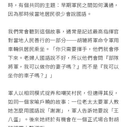
時，有個共同的主題：早期軍民之間如何溝通，
因為那時候當地居民很少會說國語。
我們常會聽到這個故事，通常是記述最高指揮官
對當地人民善行的一部分──胡璉將軍命令軍用
車輛供居民乘坐。「你只需要揮手，他們就會停
下來。老婦人國語說不好，所以他們會問『部隊
將軍，我可以做你的妻子嗎？』而不是『我可以
坐你的車子嗎？』」
軍人以相同模式捉弄和嘲笑村民，但適得其反，
如同一個家喻戶曉的故事：一位老太太要軍人教
她怎麼用國語說「謝謝」，軍人告訴她要說「王
八蛋」。後來她終於有機會在一個正式場合對胡