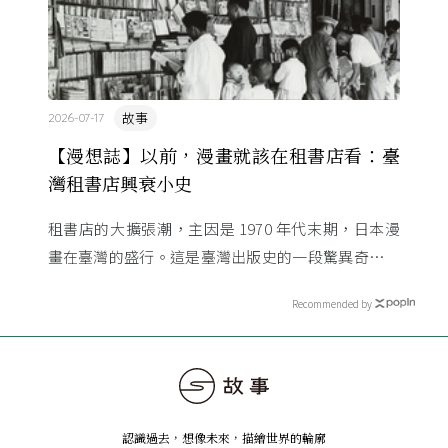
故事
2026-07-17
【漫想誌】以前，漫畫就該在租書店看：臺
灣租書店興衰小史
租書店的大擴張潮，主因是 1970 年代末期，日本漫
畫在臺灣的盛行。這是臺灣出版史的一段驚異奇航。
由於臺灣和日本自 1972 年斷交，著作權失去國與國
Recommended by
的協定保護 ...
認識過去，想像未來
，
描繪世界的輪廓