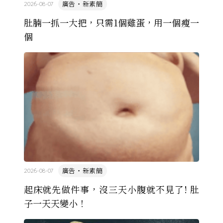
廣告・新素簡
2026-08-07
肚腩一抓一大把，只需1個雞蛋，用一個瘦一
個
廣告・新素簡
2026-08-07
起床就先做件事，沒三天小腹就不見了! 肚
子一天天變小！