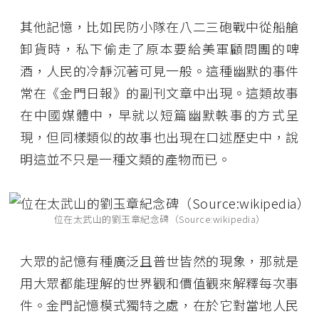
其他記憶，比如民防小隊在八二三砲戰中從船艙
卸貨時，私下偷走了原本要給美軍顧問團的啤
酒，人民的冷靜沉著可見一般。這種幽默的事件
常在《金門日報》的副刊文章中出現。這類故事
在中國媒體中，早就以短篇幽默軼事的方式呈
現，但同樣類似的故事也出現在口述歷史中，說
明這並不只是一種文類的產物而已。
位在太武山的劉玉章紀念碑（Source:wikipedia）
大眾的記憶有種廣泛且普世皆然的現象，那就是
用大眾都能理解的世界觀和價值觀來解釋每次事
件。金門記憶模式獨特之處，在於它對當地人民