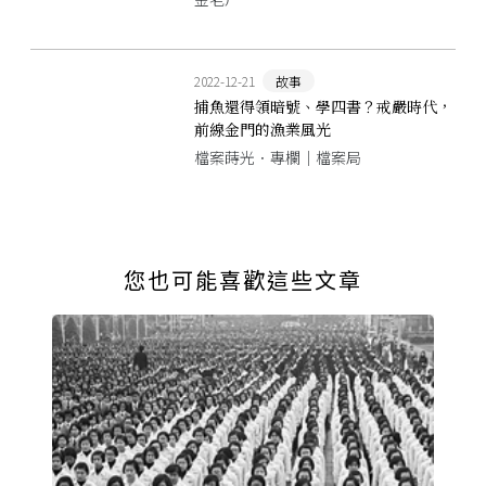
2022-12-21
故事
捕魚還得領暗號、學四書？戒嚴時代，
前線金門的漁業風光
檔案蒔光．專欄｜檔案局
您也可能喜歡這些文章