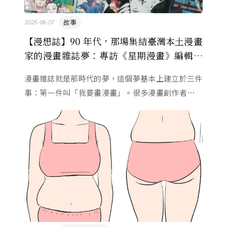
故事
2026-08-07
【漫想誌】90 年代，那場集結臺灣本土漫畫
家的漫畫雜誌夢：專訪《星期漫畫》編輯黃
健和
漫畫雜誌就是那時代的夢，這個夢基本上建立於三件
事：第一件叫「我要畫漫畫」。很多漫畫創作者從小
看漫畫，他們想畫，但以前一講出來就會被罵，「你
畫畫怎麼活？」