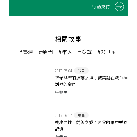
行動支持
相關故事
#臺灣
#金門
#軍人
#冷戰
#20世紀
2017-05-04
說書
時光洪流的遺落之境：被禁錮在戰爭神
話裡的金門
張興民
2016-06-17
故事
戰地之性，前線之愛：ㄕ父的軍中樂園
記憶
金老ㄕ