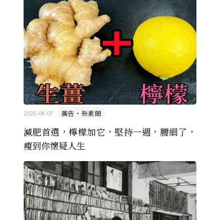
廣告・新素簡
2026-08-07
減肥首選，檸檬加它，堅持一週，腰細了，
瘦到你懷疑人生