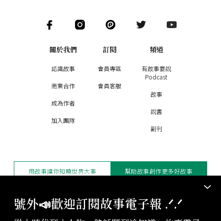
關於我們
訂閱
頻道
認識故事
會員專區
有故事要說
Podcast
商業合作
會員客服
故事
成為作者
說書
加入團隊
副刊
用故事讓你知曉世界大事
幫助故事創作更多好故事
訂閱電子報
贊助支持
號外📣歡迎訂閱故事電子報 .ᐟ‪‪.ᐟ