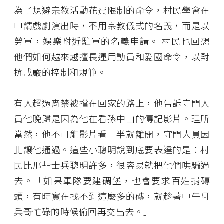
為了規避宗教活動花費限制的命令，村民學會在
申請戲劇演出時，不用宗教儀式的名義，而是以
勞軍，娛樂附近駐軍的名義申請。 村民也回想
他們如何越來越擅長運用動員和愛國命令，以對
抗戒嚴的控制和規範。
有人超過宵禁被擋在回家的路上，他告訴守門人
員他晚歸是因為他在看孫中山的傳記影片。理所
當然，他不可能影片看一半就離開，守門人員因
此讓他通過。這些小聰明說到底要表達的是：村
民比那些士兵聰明許多，很容易就把他們哄騙過
去。「如果軍隊要建碉堡，也會要求百姓捐磚
頭，有時實在找不到這麼多的磚，就趁著中午阿
兵哥忙碌的時候偷回再交出去。」