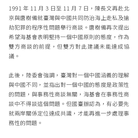
1991 年 11 月 3 日至 11 月 7 日，陳長文再赴北
京與唐樹備就臺灣與中國共同防治海上走私及搶
劫犯罪的程序性問題舉行商談。唐樹備再次提出
希望海基會表明堅持一個中國原則的態度，作為
雙方商談的前提，但雙方對此建議未能達成協
議。
此後，陸委會強調，臺灣對一個中國涵義的理解
與中國不同，並指出對一個中國的態度是政策性
的問題，與事務性商談無關，海基會在事務性商
談中不得談這個問題。但國臺辦認為，有必要先
就兩岸關係定位達成共識，才能再進一步處理事
務性的問題。