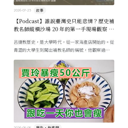
故事
2026-07-23
【Podcast】誰說臺灣史只能悲情？歷史補
教名師縱橫沙場 20 年的第一手現場觀察 ft.
呂捷
呂捷教歷史，是大學時代，從一家海產店開始的。從
青澀的大學生到闖出補教名師的稱號，他觀察過幾十
萬名學生怎麼學歷史，也看著臺灣的歷史教育從課本
裡幾乎沒有臺灣史，一路 ...
廣告・新素簡
2026-08-08