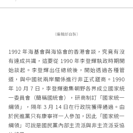
（編輯部自製）
1992 年海基會與海協會的香港會談，究竟有沒
有達成共識，這要從 1990 年李登輝執政時期開
始談起。李登輝出任總統後，開始透過各種管
道，與中國就兩岸關係進行非正式蹉商。1990
年 10 月 7 日，李登輝邀集朝野各界成立國家統
一委員會（簡稱國統會），研商制訂「國家統一
綱領」，隔年 3 月 14 日在行政院獲得通過。由
於民進黨只有康寧祥一人參加，因此「國家統一
綱領」可說是國民黨內部主流派與非主流派妥協