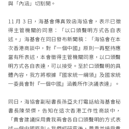
與「內涵」切割開。
11 月 3 日，海基會傳真致函海協會，表示已徵
得主管機關的同意：「以口頭聲明方式各自表
述。」海基會在同日發布新聞稿：「海協會在本
次香港商談中，對『一個中國』原則一再堅持應
當有所表述，本會徵得主管機關同意，以口頭聲
明方式各自表達，可以接受。至於口頭聲明的具
體內容，我方將根據『國家統一綱領』及國家統
一委員會對『一個中國』涵義所作決議表達」。
同日，海協會副秘書長孫亞夫打電話給海基會秘
書長陳榮傑，告知在這次香港工作性商談中，
「貴會建議採用貴我兩會各自口頭聲明的方式表
述一個中國原則。我們經研究後，尊重並接受貴