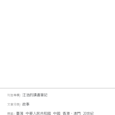
汪浩的讀書筆記
刊登專欄
故事
文章分類
臺灣
中華人民共和國
中國
香港、澳門
20世紀
標籤