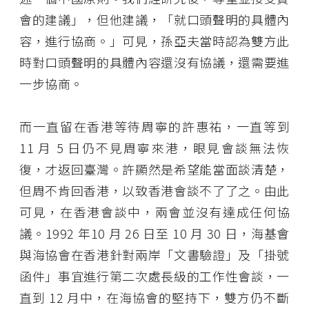
會的建議」，但他建議，「就口頭聲明的具體內
容，進行協商。」可見，孫亞夫當時認為雙方此
時對口頭聲明的具體內容還沒有協議，還需要進
一步協商。
而一直留在香港等待周寧的許惠祐，一直等到
11 月 5 日仍不見周寧來港，眼見會談無法恢
復，才返回臺灣。許顯然是希望能當面談清楚，
但周不肯回香港，以致香港會談不了了之。由此
可見，在香港會談中，兩會並沒有達成任何協
議。1992 年10 月 26 日至 10 月 30 日，海基會
與海協會在香港針對兩岸「文書驗證」及「掛號
函件」事宜進行第二次處長級的工作性會談，一
直到 12 月中，在海協會的堅持下，雙方仍不斷