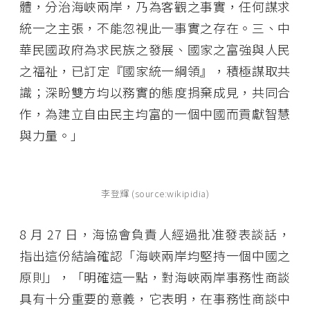
體，分治海峽兩岸，乃為客觀之事實，任何謀求
統一之主張，不能忽視此一事實之存在。三、中
華民國政府為求民族之發展、國家之富強與人民
之福祉，已訂定『國家統一綱領』，積極謀取共
識；深盼雙方均以務實的態度捐棄成見，共同合
作，為建立自由民主均富的一個中國而貢獻智慧
與力量。」
李登輝 (source:wikipidia)
8 月 27 日，海協會負責人經過批准發表談話，
指出這份結論確認「海峽兩岸均堅持一個中國之
原則」，「明確這一點，對海峽兩岸事務性商談
具有十分重要的意義，它表明，在事務性商談中