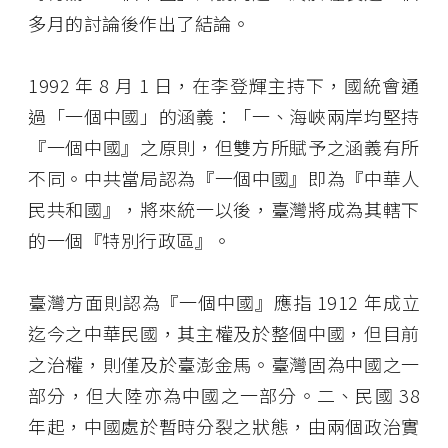
多月的討論後作出了結論。
1992 年 8 月 1 日，在李登輝主持下，國統會通
過「一個中國」的涵義：「一、海峽兩岸均堅持
『一個中國』之原則，但雙方所賦予之涵義有所
不同。中共當局認為『一個中國』即為『中華人
民共和國』，將來統一以後，臺灣將成為其轄下
的一個『特別行政區』。
臺灣方面則認為『一個中國』應指 1912 年成立
迄今之中華民國，其主權及於整個中國，但目前
之治權，則僅及於臺澎金馬。臺灣固為中國之一
部分，但大陸亦為中國之一部分。二、民國 38
年起，中國處於暫時分裂之狀態，由兩個政治實