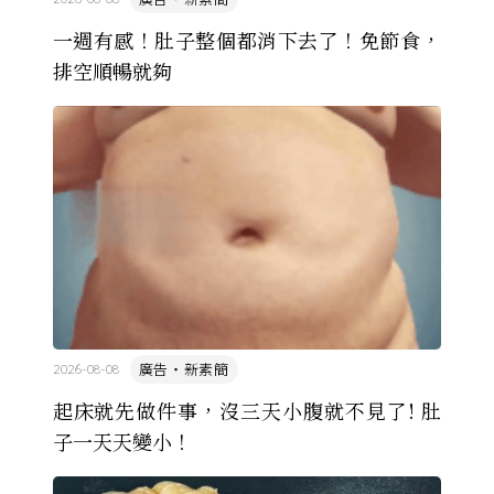
一週有感！肚子整個都消下去了！免節食，
排空順暢就夠
廣告・新素簡
2026-08-08
起床就先做件事，沒三天小腹就不見了! 肚
子一天天變小！