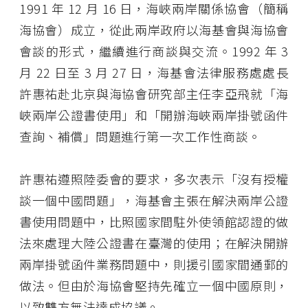
1991 年 12 月 16 日，海峽兩岸關係協會（簡稱
海協會）成立，從此兩岸政府以海基會與海協會
會談的形式，繼續進行商談與交流。1992 年 3
月 22 日至 3 月 27 日，海基會法律服務處處長
許惠祐赴北京與海協會研究部主任李亞飛就「海
峽兩岸公證書使用」和「開辦海峽兩岸掛號函件
查詢、補償」問題進行第一次工作性商談。
許惠祐遵照陸委會的要求，多次表示「沒有授權
談一個中國問題」，海基會主張在解決兩岸公證
書使用問題中，比照國家間駐外使領館認證的做
法來處理大陸公證書在臺灣的使用；在解決開辦
兩岸掛號函件業務問題中，則援引國家間通郵的
做法。但由於海協會堅持先確立一個中國原則，
以致雙方無法達成協議。