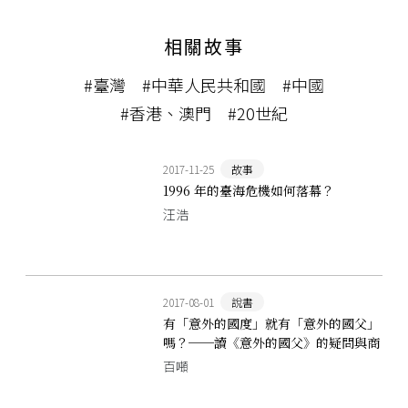
相關故事
#臺灣
#中華人民共和國
#中國
#香港、澳門
#20世紀
2017-11-25
故事
1996 年的臺海危機如何落幕？
汪浩
2017-08-01
說書
有「意外的國度」就有「意外的國父」
嗎？──讀《意外的國父》的疑問與商
榷
百噸