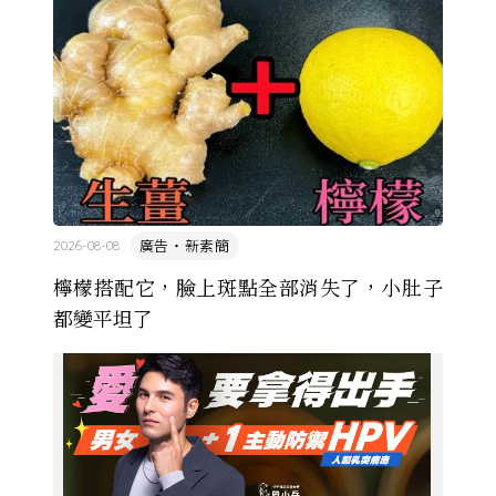
廣告・新素簡
2026-08-08
檸檬搭配它，臉上斑點全部消失了，小肚子
都變平坦了