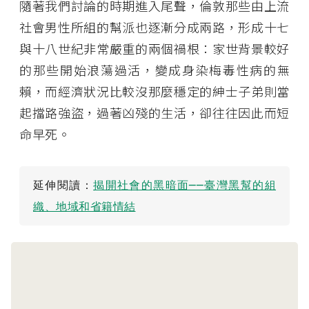
隨著我們討論的時期進入尾聲，倫敦那些由上流
社會男性所組的幫派也逐漸分成兩路，形成十七
與十八世紀非常嚴重的兩個禍根：家世背景較好
的那些開始浪蕩過活，變成身染梅毒性病的無
賴，而經濟狀況比較沒那麼穩定的紳士子弟則當
起擋路強盜，過著凶殘的生活，卻往往因此而短
命早死。
延伸閱讀：
揭開社會的黑暗面──臺灣黑幫的組
織、地域和省籍情結