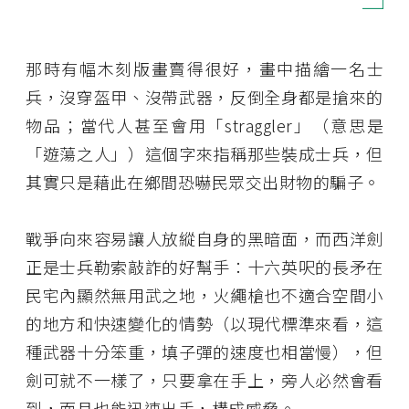
那時有幅木刻版畫賣得很好，畫中描繪一名士
兵，沒穿盔甲、沒帶武器，反倒全身都是搶來的
物品；當代人甚至會用「straggler」（意思是
「遊蕩之人」）這個字來指稱那些裝成士兵，但
其實只是藉此在鄉間恐嚇民眾交出財物的騙子。
戰爭向來容易讓人放縱自身的黑暗面，而西洋劍
正是士兵勒索敲詐的好幫手：十六英呎的長矛在
民宅內顯然無用武之地，火繩槍也不適合空間小
的地方和快速變化的情勢（以現代標準來看，這
種武器十分笨重，填子彈的速度也相當慢），但
劍可就不一樣了，只要拿在手上，旁人必然會看
到，而且也能迅速出手，構成威脅。