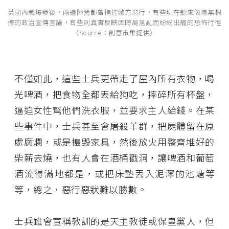
英國內戰爆發後，兩邊陣營都曾指控敵方惡行，有些現在聽來像毫無根
據的政治宣傳言論，有些則真實反映因時局混亂而紛紛出籠的恐怖行徑
（Source：創意市集提供）
不僅如此，這些士兵更帶走了屋內所有衣物，喝
光啤酒，把食物全都丟給狗吃，摔碎所有杯盤，
逼迫女性幫他們洗衣服，並要求主人給錢。在某
些事件中，士兵甚至會屠殺羊群，把屍體留在原
處腐爛，或是搗毀家具，然後放火用整齊堆好的
柴薪去燒，也有人會在酒桶戳洞，讓啤酒和葡萄
酒流得滿地都是，或把床墊丟入泥濘的池塘等
等，總之，惡行惡狀難以勝數。
士兵雖會宣稱教訓的是天主教徒或保皇黨人，但