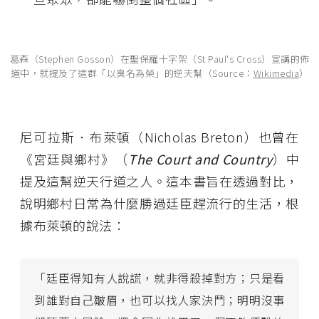
葛森（Stephen Gosson）在聖保羅十字架（St Paul's Cross）宣講的佈
道中，就提及了這群「以臭名為榮」的逆天幫（Source：
Wikimedia
）
尼可拉斯．布萊頓（Nicholas Breton）也曾在
《宮廷與鄉村》（
The Court and Country
）中
提及這幫逆天行道之人。這本書旨在透過對比，
說明鄉村日常為什麼勝過廷臣趕流行的生活，根
據布萊頓的說法：
「廷臣得知有人說謊，就非得殺掉對方；只是看
到誰對自己皺眉，也可以找人家決鬥；明明沒事