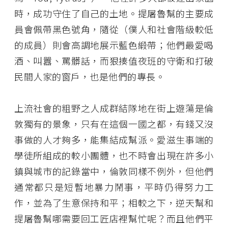
時，成功守住了自己的土地。提屠魯幫的主要成
員會佩帶黑色號角，隨從（僕人和社會階級較低
的成員）則會高調地展示藍色緞帶；他們最愛喝
酒、叫囂、罵髒話，而狠揍值夜班的守衛和打破
民間人家的窗戶，也是他們的專長。
上流社會的粗野之人成群結隊地在街上遊蕩是倫
敦獨有的景象，只有在這個一國之都，有錢又沒
事做的人才夠多，能集結成幫派。愛滋生事端的
學徒所組成的較小團體，也不時會出現在許多小
鎮與城市的記錄當中，倫敦同樣不例外，但他們
通常都只是短暫地暴力鬧事，平時仍得努力工
作，並為了生意保持和平；相較之下，逆天幫和
提屠魯幫哪需要回工匠店裡幫忙呢？而且他們平