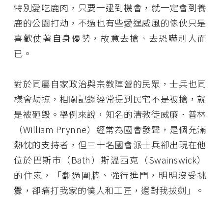
特別愛吃鹿肉，只要一逮到機會，就一定會到養
鹿的公園打劫，不過也有些愛逞威風的傢伙只是
喜歡仗著自身優勢，故意去搶、去恐嚇別人而
已。
對於同屬自家政治與宗教陣營的民眾，士兵也同
樣會劫掠，相關記錄經常提到民宅不是被搶，就
是被砸毀。舉例來說，知名的清教徒威廉．普林
（William Prynne）經常為國會發聲，是個充滿
熱忱的支持者，但三十名國會派士兵卻出現在他
位於巴斯市（Bath）斯溫西克（Swainswick）
的住家，「翻過圍牆、強行進門，明明沒受挑
釁，卻痛打我家的僕人和工匠，還對我拔劍」。