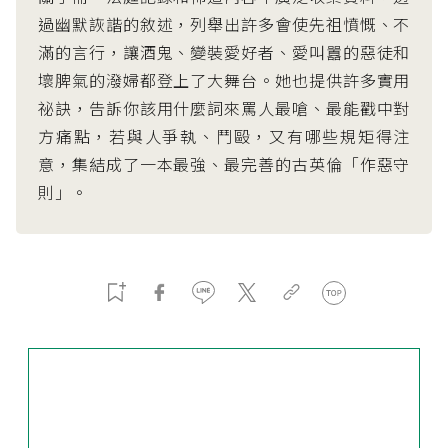
過幽默詼諧的敘述，列舉出許多會使先祖憤慨、不
滿的言行，讓酒鬼、變裝愛好者、愛叫囂的惡徒和
壞脾氣的潑婦都登上了大舞台。她也提供許多實用
祕訣，告訴你該用什麼詞來罵人最嗆、最能戳中對
方痛點，若與人爭執、鬥毆，又有哪些規矩得注
意，集結成了一本最強、最完善的古英倫「作惡守
則」。