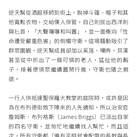
逆天幫從酒館移師到街上，脫掉斗篷、帽子和其
他寬鬆衣物，交給僕人保管，自己則拔出西洋劍
與匕首，「大聲嚷嚷和叫囂」，並一面衝向「性
命遭受嚴重危害」的倒楣守衛。這場騷動吸引了
群眾圍觀，逆天幫成員卻加以奚落、嘲弄，貝漢
甚至從中抓出了一個可憐的老人，猛扯他的鬍
子，接著便領眾繼續囂鬧行進，守衛也隨之撤
退。
一行人快抵達聖保羅大教堂的庭院時，或許是因
為在布列德街敗下陣來的人先通知，所以治安官
詹姆斯．布列格斯（James Briggs）已派出自家
的四名守衛，並匆忙地繼續找人幫忙，而且這
次，所有守衛都「備有平時就會配帶的長戟與長