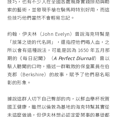
技巧，也有不少人在全國各處親身實踐掠劫與勒
索的藝術，並發現手槍在騎馬時特別好用，而這
些技巧他們當然不會輕易忘記。
約翰．伊夫林（John Evelyn）曾說海克特幫是
「放蕩之徒的代名詞」，還指控他們喝人血，之
所以會有這種說法，可能是因為 1650 年五月那
期的《每日記聞》（
A Perfect Diurnall
）曾以
駭人聽聞的口吻，描述一群戰敗的保皇黨員在伯
克郡（Berkshire）的故事，賦予了他們惡名昭
彰的形象。
據說這群人切下自己臀部的肉，以鮮血舉杯祝賀
國王健康，雖然以倫敦為基地的海克特幫其實從
未這麼做過，但伊夫林想必認定愛鬧事的暴徒都