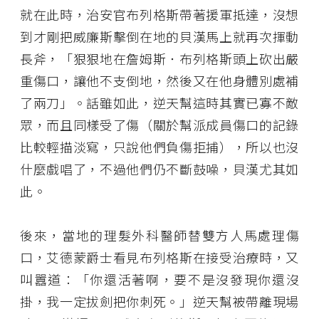
就在此時，治安官布列格斯帶著援軍抵達，沒想
到才剛把威廉斯擊倒在地的貝漢馬上就再次揮動
長斧，「狠狠地在詹姆斯．布列格斯頭上砍出嚴
重傷口，讓他不支倒地，然後又在他身體別處補
了兩刀」。話雖如此，逆天幫這時其實已寡不敵
眾，而且同樣受了傷（關於幫派成員傷口的記錄
比較輕描淡寫，只說他們負傷拒捕），所以也沒
什麼戲唱了，不過他們仍不斷鼓噪，貝漢尤其如
此。
後來，當地的理髮外科醫師替雙方人馬處理傷
口，艾德蒙爵士看見布列格斯在接受治療時，又
叫囂道：「你還活著啊，要不是沒發現你還沒
掛，我一定拔劍把你刺死。」逆天幫被帶離現場