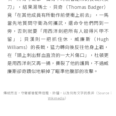
刀」，結果湯瑪士．貝奇（Thomas Badger）
竟「在其他成員有所動作前便衝上前去」，一馬
當先地質問守衛為何攜武，還命令他們閃到一
旁，否則就要「用西洋劍把所有人殺得片甲不
留」；貝漢則一把抓住休．威廉斯（Hugh
Williams）的長戟，猛力轉向後反往他身上戳，
在「頭上刺出鮮血直流的一大片傷口」，杜頓更
是用西洋劍又再一捅，撕裂了他的護肩，不過威
廉斯卻奇蹟似地躲掉了瞄準他腹部的攻擊。
傳統而言，守衛都會配帶燈籠、鈴鐺，以及刻有文字的長斧（Source：
Wikimedia
）