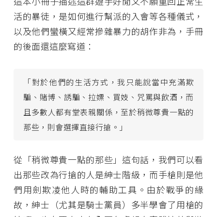
這本小冊子描述這群遊手好閒又不願重回正常生
活的暴徒，是如何進行幫派的入會等各種儀式，
以及他們蠻橫又經常摻雜暴力的胡作非為，手冊
的後面還這麼寫道：
「對於他們的生活方式，我只能說當中充滿欺
騙、賭博、誘騙、拉嫖、買妓、咒罵與飲酒，而
且多數人都有堂表親關係，至於稍微尊貴一點的
那些，則會選擇直接行搶。」
從「稍微尊貴一點的那些」這句話，我們可以看
出那些改為行搶的人是紳士階級，而手槍則是他
們用劍欺凌他人時的輔助工具。由於戰爭的緣
故，紳士（尤其是騎士黨員）多半學會了用槍的