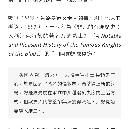
戰爭平息後，各路暴徒又走回鬧事、剝削他人的
老路。1652 年，一本名為《非凡的有趣歷史：
人稱海克特幫的著名刀鋒戰士》（
A Notable
and Pleasant History of the Famous Knights
of the Blade
）的手冊開頭這麼寫道：
「英國內戰一結束，一大堆軍官和士兵頓失重
心，於是回到了著名的倫敦市，希望遇上新的糾
紛，好繼續先前在軍隊中那種混亂失序的生活方
式，但欺負人的慾望卻無法獲得滿足，只好開始
靠騙人維生。」