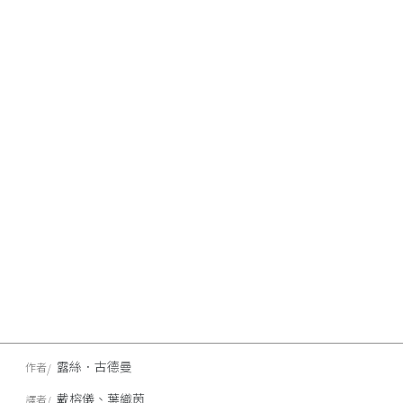
露絲．古德曼
作者
戴榕儀、葉織茵
譯者