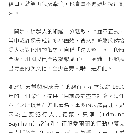
藉口，就算再怎麼牽強，也會毫不遲疑地拔出劍
來。
一開始，這群人的組織十分鬆散，也並不正式，
當中或許還分成許多小團體，後來則乾脆欣然接
受大眾對他們的侮辱，自稱「逆天幫」。一段時
間後，相關成員全數凝聚成了單一團體，也發展
出專屬的次文化，至少在旁人眼中是如此。
關於逆天幫與組成分子的惡行，星室法庭 1600
年的一個案件，提供了目前最詳盡的記錄。這件
案子之所以會在如此著名、重要的法庭審理，是
因為主要犯行人艾德蒙．貝漢（Edmund
Baynham）當時剛在征服愛爾蘭的行動中獲艾
塞克斯領主（Lord Essex）封為爵士，再三年前