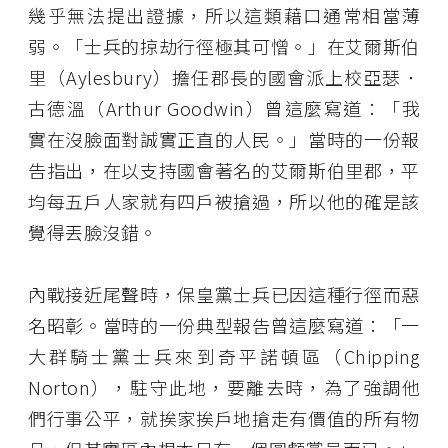
幾乎無法提出證據，所以這類藉口通常相當薄
弱。「士兵的掠劫行徑極其可憎。」在艾爾斯伯
里（Aylesbury）擔任郡長的國會派上校亞瑟．
古德溫（Arthur Goodwin）曾這麼寫道：「我
實在沒臉面對誠實正直的人民。」當時的一份報
告指出，在以支持國會著名的艾爾斯伯里郡，平
均每五戶人家就有四戶被搶過，所以他的確是該
覺得丟臉沒錯。
內戰接近尾聲時，保皇黨士兵已因這種行徑而惡
名昭彰。當時的一份典型報告曾這麼寫道：「一
大群騎士黨士兵來到奇平諾頓區（Chipping
Norton），駐守此地，要離去時，為了強調他
們行事公平，就挨家挨戶地搶走有價值的所有物