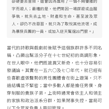
卻硬要去冒險，還會因為誰用了一個不夠優雅的
字而殺人；最糟的是，他們常因一場謀殺或血腥
爭執，就失去土地、財產和生命，甚至波及眾
人，卻仍不改惡習，就只為了取悅其他流氓，成
為暴戾兵團的一員，或加入逆天幫逞凶鬥狠。」
當代的詩歌與戲劇前後賦予這個族群許多不同名
稱，凸顯出幫派分子在十七世紀初的高調形象，
在世人眼中，他們既詭異又新奇，也十分容易引
發議論。其實在一五六○及七○年代，就已經有
些喜歡虛張聲勢的男性團體會在街上遊蕩，只不
過結構並不緊密；當中多數人都是擔任男僕、身
穿制服的貴族子弟，上街時通常會依主人和領主
的家族和政治派系分群，如果鬧事失控，當局可
以下令眾家負責人帶回管理。