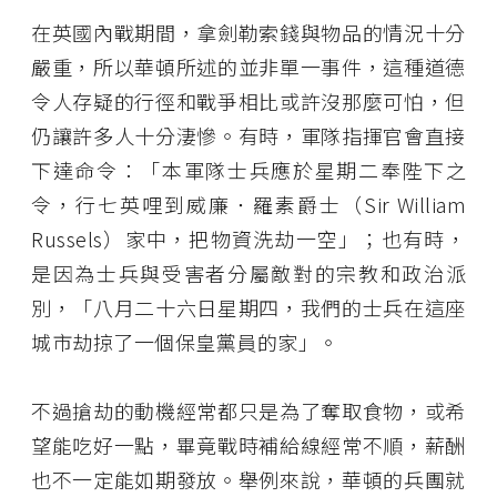
在英國內戰期間，拿劍勒索錢與物品的情況十分
嚴重，所以華頓所述的並非單一事件，這種道德
令人存疑的行徑和戰爭相比或許沒那麼可怕，但
仍讓許多人十分淒慘。有時，軍隊指揮官會直接
下達命令：「本軍隊士兵應於星期二奉陛下之
令，行七英哩到威廉．羅素爵士（Sir William
Russels）家中，把物資洗劫一空」；也有時，
是因為士兵與受害者分屬敵對的宗教和政治派
別，「八月二十六日星期四，我們的士兵在這座
城市劫掠了一個保皇黨員的家」。
不過搶劫的動機經常都只是為了奪取食物，或希
望能吃好一點，畢竟戰時補給線經常不順，薪酬
也不一定能如期發放。舉例來說，華頓的兵團就