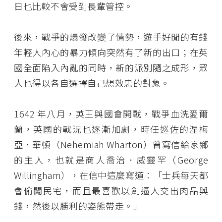
日也比較不會受到長輩管控。
後來，戰爭的爆發改變了情勢，遊手好閒的有錢
年輕人內心的暴力傾向突然有了新的出口；在英
國全面陷入內亂的同時，新的派別隨之成形，眾
人也得以各自選擇自己想效忠的對象。
1642 年八月，英王與國會開戰，戰爭血洗愛爾
蘭，英國的戰況也逐漸加劇，時任巡佐的涅梅
亞．華頓（Nehemiah Wharton）曾寫信給家鄉
的主人，也就是商人喬治．威靈罕（George
Willingham），在信中這麼寫道：「士兵每天都
會偷闖民宅，而且最喜歡以劍逼人交出肉品與
錢，然後以勝利的姿態帶走。」