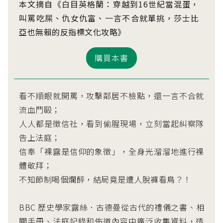
本文摘自《白目英格蘭：穿越到16世紀當混蛋，
叫罵吃屎、仇女仇富、一言不合就單挑，莎士比
亞也無賴的反指標文化攻略》
購買本書
看不順眼就開罵，攻擊鄰居不檢點，還一言不合就
流血鬥毆；
人人都是徵信社，看到偷腥現場，立刻當起糾察隊
告上法庭；
信奉「裸露是信仰的象徵」，全身光溜溜地進行裸
體敬拜；
不知節制喝個爛醉，結局竟是遭人脫褲看鳥？！
BBC 歷史學家露絲．古德曼從古代的禮儀之書、相
關手冊、法庭記錄和佈道內容中廣泛收集資料，透