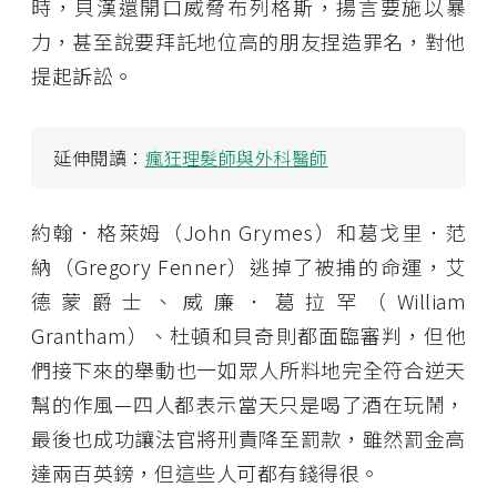
時，貝漢還開口威脅布列格斯，揚言要施以暴
力，甚至說要拜託地位高的朋友捏造罪名，對他
提起訴訟。
延伸閱讀：
瘋狂理髮師與外科醫師
約翰．格萊姆（John Grymes）和葛戈里．范
納（Gregory Fenner）逃掉了被捕的命運，艾
德蒙爵士、威廉．葛拉罕（William
Grantham）、杜頓和貝奇則都面臨審判，但他
們接下來的舉動也一如眾人所料地完全符合逆天
幫的作風—四人都表示當天只是喝了酒在玩鬧，
最後也成功讓法官將刑責降至罰款，雖然罰金高
達兩百英鎊，但這些人可都有錢得很。