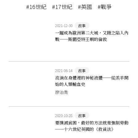
#16世紀
#17世紀
#英國
#戰爭
2021-12-30
故事
一躍成為歐洲第二大城，又隨之陷入內
戰──斯圖亞特王朝的倫敦
2021-06-14
故事
流淌在身體裡的神秘液體──從羔羊開
始的人類輸血史
廖泊喬
2020-10-28
故事
要撲滅貧困，最好的方法就是強制勞動
──十六世紀英國的《救貧法》