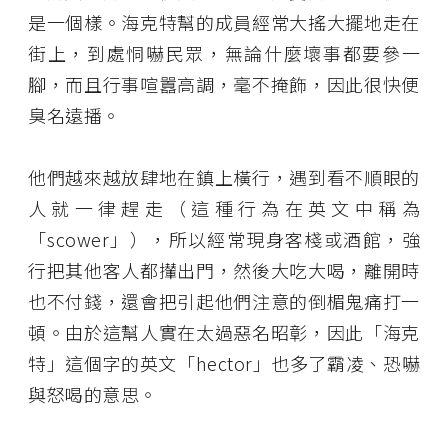
是一個樣。海克特幫的成員經常大搖大擺地走在
街上，到處恫嚇民眾，無論什麼壞事都要參一
腳，而且行事喧囂高調，毫不掩飾，因此很快便
臭名遠播。
他們越來越放肆地在鎮上橫行，遇到看不順眼的
人就一律趕走（這種行為在英文中稱為
「scower」），所以經常現身客棧或酒館，強
行把其他客人都攆出門，然後大吃大喝，離開時
也不付錢，還會把引起他們注意的倒楣鬼痛打一
頓。由於這幫人實在太過惡名昭彰，因此「海克
特」這個字的英文「hector」也多了霸凌、恐嚇
與怒喝的意思。