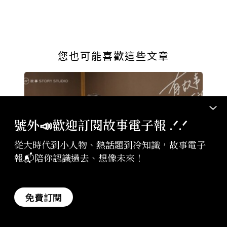
您也可能喜歡這些文章
號外📣歡迎訂閱故事電子報 .ᐟ‪‪.ᐟ
從大時代到小人物、熱話題到冷知識，故事電子
報📬陪你認識過去、想像未來！
故事
2026-07-23
免費訂閱
【Podcast】誰說臺灣史只能悲情？歷史補
教名師縱橫沙場 20 年的第一手現場觀察 ft.