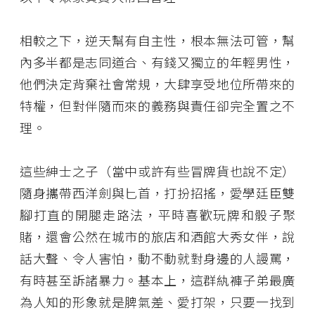
相較之下，逆天幫有自主性，根本無法可管，幫
內多半都是志同道合、有錢又獨立的年輕男性，
他們決定背棄社會常規，大肆享受地位所帶來的
特權，但對伴隨而來的義務與責任卻完全置之不
理。
這些紳士之子（當中或許有些冒牌貨也說不定）
隨身攜帶西洋劍與匕首，打扮招搖，愛學廷臣雙
腳打直的開腿走路法，平時喜歡玩牌和骰子聚
賭，還會公然在城市的旅店和酒館大秀女伴，說
話大聲、令人害怕，動不動就對身邊的人謾罵，
有時甚至訴諸暴力。基本上，這群紈褲子弟最廣
為人知的形象就是脾氣差、愛打架，只要一找到