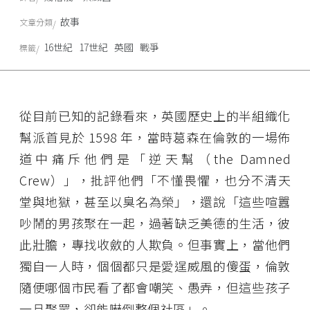
故事
文章分類
16世紀
17世紀
英國
戰爭
標籤
從目前已知的記錄看來，英國歷史上的半組織化
幫派首見於 1598 年，當時葛森在倫敦的一場佈
道中痛斥他們是「逆天幫（the Damned
Crew）」，批評他們「不懂畏懼，也分不清天
堂與地獄，甚至以臭名為榮」，還說「這些喧囂
吵鬧的男孩聚在一起，過著缺乏美德的生活，彼
此壯膽，專找收斂的人欺負。但事實上，當他們
獨自一人時，個個都只是愛逞威風的傻蛋，倫敦
隨便哪個市民看了都會嘲笑、愚弄，但這些孩子
一旦聚眾，卻能嚇倒整個社區」。