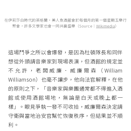
在伊莉莎白時代的英格蘭，美人魚酒館會於每個月的第一個星期五舉行
聚會，許多文學家也會一同共襄盛舉（Source：
Wikimedia
）
這場鬥爭之所以會爆發，是因為杜頓隊長和同伴
想從外頭請音樂家到現場表演，但酒館的規定並
不允許，老闆威廉．威廉爾森（William
Williamson）也毫不讓步，他向法官解釋，在他
的原則之下，「音樂家與樂團通常都不得進入酒
館或使用酒館場地，無論是白天或晚上都一
樣」。眼見爭執一發不可收拾，威廉爾森決定請
守衛與當地治安官幫忙恢復秩序，但結果並不順
利。