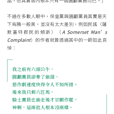
品，但其實區內根本只有一個圓顱黨員而已。」
不過在多數人眼中，保皇黨與圓顱黨員其實是天
下烏鴉一般黑，並沒有太大差別，例如民謠〈薩
默塞特郡民的傾訴〉（
A Somerset Man’s
Complaint
）的作者就曾透過其中的一節如此哀
悼：
我之前有六頭公牛，
圓顱黨員卻牽了偷溜，
惡作劇速度快得令人不知所措。
後來我只剩六匹馬，
騎士黨員也偷走後才甘願作罷，
神啊，這兩批人根本沒兩樣。