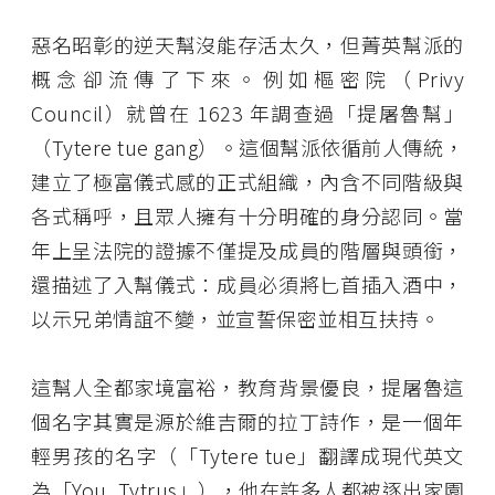
惡名昭彰的逆天幫沒能存活太久，但菁英幫派的
概念卻流傳了下來。例如樞密院（Privy
Council）就曾在 1623 年調查過「提屠魯幫」
（Tytere tue gang）。這個幫派依循前人傳統，
建立了極富儀式感的正式組織，內含不同階級與
各式稱呼，且眾人擁有十分明確的身分認同。當
年上呈法院的證據不僅提及成員的階層與頭銜，
還描述了入幫儀式：成員必須將匕首插入酒中，
以示兄弟情誼不變，並宣誓保密並相互扶持。
這幫人全都家境富裕，教育背景優良，提屠魯這
個名字其實是源於維吉爾的拉丁詩作，是一個年
輕男孩的名字（「Tytere tue」翻譯成現代英文
為「You, Tytrus」），他在許多人都被逐出家園