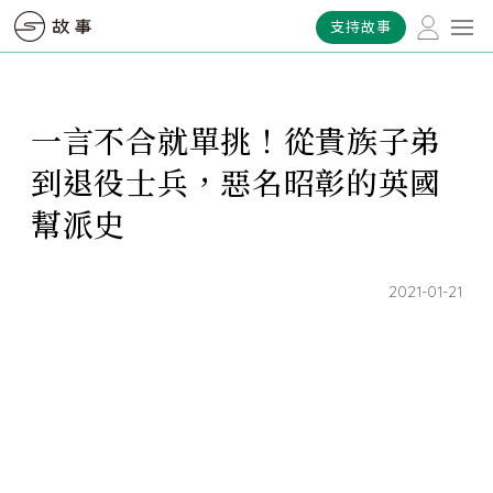
支持故事
一言不合就單挑！從貴族子弟
到退役士兵，惡名昭彰的英國
幫派史
2021-01-21