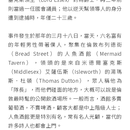
則當過一任國會議員；他以逆天幫領導人的身分
遭到逮捕時，年僅二十三歲。
事件發生於那年的三月十八日，當天，六名富有
的年輕男性帶著僕人，聚集在倫敦布列德街
（Bread Street）的人魚酒館（Mermaid
Tavern），領頭的是來自米德爾塞克斯
（Middlesex）艾薩伍斯（Isleworth）的湯瑪
斯．杜頓（Thomas Dutton），眾人稱他為
「隊長」，而他們碰面的地方，大概可以說是倫
敦最時髦的公開飲酒場所。一般而言，酒館多賣
葡萄酒，不賣啤酒，顧客大都是中上階級人士；
人魚酒館更是特別有名，常有名人光顧，當代的
許多詩人也都會上門。