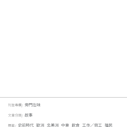
旁門左味
刊登專欄
故事
文章分類
史前時代
歐洲
北美洲
中東
飲食
工作／勞工
殖民
標籤