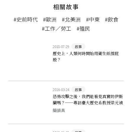
相關故事
#史前時代
#歐洲
#北美洲
#中東
#飲食
#工作／勞工
#殖民
2018-07-29
故事
歷史上，人類何時開始用衛生紙擦屁
股？
2016-03-24
故事
恐怖攻擊之後，我們能看見真實的伊斯
蘭嗎？──專訪臺大歷史系教授梁元禎
簡韻真