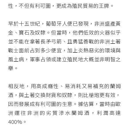
性，不但有利可圖，更成為殖民貿易的王牌。
早於十五世紀，葡萄牙人便已發現，非洲盛產黃
金、寶石及奴隸。但當時，他們低效的火器似乎
並不能在拿著長矛弓箭、且勇猛善戰的非洲土著
戰士面前占到多少便宜，加上炎熱惡劣的環境與
風土病，軍事占領或建立殖民地大概並非明智之
舉。
相反地，用高成癮性、易消耗又易補充的蘭姆
酒，與土著交換財貨和奴隸，則比槍炮更有效，
因而發展成有利可圖的生意。據估算，當時由歐
洲運往非洲的劣質滲水蘭姆酒，利潤高達
400%。