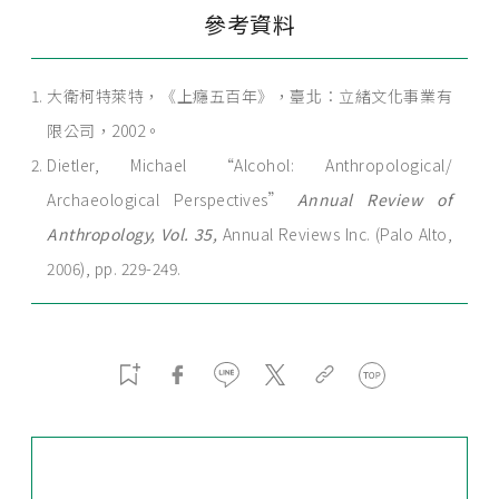
參考資料
大衛柯特萊特，《上癮五百年》，臺北：立緒文化事業有
限公司，2002。
Dietler, Michael “Alcohol: Anthropological/
Archaeological Perspectives”
Annual Review of
Anthropology, Vol. 35,
Annual Reviews Inc. (Palo Alto,
2006), pp. 229-249.