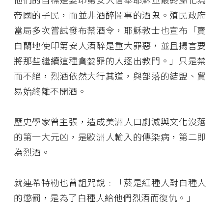
帝國的子民，而並非酒醉鬧事的酒鬼。殖民政府
當局多次嘗試發布禁酒令，耶穌教士也宣布「賣
白蘭地使印第安人酒醉是重大罪惡，並且揚言要
將那些繼續這種貪婪罪的人逐出教門。」只是禁
而不絕，烈酒依然大行其道，與部落的結盟、貿
易始終離不開酒。
歷史學家曾主張，造成美洲人口劇減與文化沒落
的第一大元凶，是歐洲人輸入的傳染病，第二即
為烈酒。
就連希特勒也曾詛咒說﹕「菸是紅種人對白種人
的懲罰，是為了白種人給他們烈酒而復仇。」