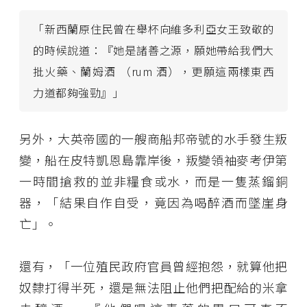
「新西蘭原住民曾在舉杯向維多利亞女王致敬的
的時候說道：『她是諸善之源，願她帶給我們大
批火藥、蘭姆酒 （rum 酒），更願這兩樣東西
力道都夠強勁』」
另外，大英帝國的一艘商船邦帝號的水手發生叛
變，船在皮特凱恩島靠岸後，叛變領袖麥考伊第
一時間搶救的並非糧食或水，而是一隻蒸鎦銅
器，「結果自作自受，竟因為喝醉酒而墜崖身
亡」。
還有，「一位殖民政府官員曾經抱怨，就算他把
奴隸打得半死，還是無法阻止他們把配給的米拿