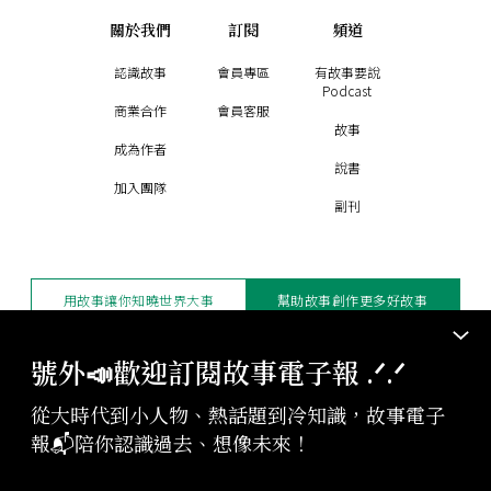
關於我們
訂閱
頻道
認識故事
會員專區
有故事要說
Podcast
商業合作
會員客服
故事
成為作者
說書
加入團隊
副刊
用故事讓你知曉世界大事
幫助故事創作更多好故事
訂閱電子報
贊助支持
號外📣歡迎訂閱故事電子報 .ᐟ‪‪.ᐟ
從大時代到小人物、熱話題到冷知識，故事電子
版權聲明與轉載規範
報📬陪你認識過去、想像未來！
授權與合作：
contact@storystudio.tw
投稿文章：
gushi@storystudio.tw