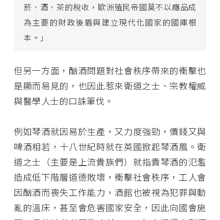
菸、酒、茶的稅收，歐洲殖民帝國莫不以癮品成
為主要的財政後盾與建立現代化國家的國庫根
本。」
但另一方面，酗酒問題對社會秩序帶來的衝擊也
是顯而易見的，也因此惹來衛道之士、宗教權威
與醫學人士的口誅筆伐。
例如琴酒就因易於生產，又力度強勁，價錢又與
啤酒相若，十八世紀時就在英國掀起琴酒風。衛
道之士（主要是上流貴族們）就指責琴酒的氾濫
造成低下階層道德敗壞，衝擊社會秩序，工人會
因酗酒而喪失工作能力，酒館也被視為犯罪與動
亂的溫床，甚至會危害國家安全，因此向國會施