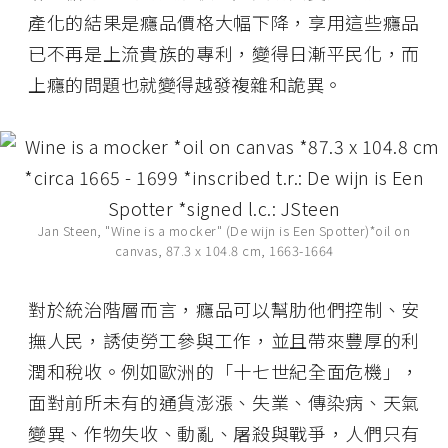
產化的結果是癮品價格大幅下降，享用這些癮品
已不再是上流貴族的專利，變得日漸平民化，而
上癮的問題也就變得越發複雜和詭異。
Jan Steen, "Wine is a mocker" (De wijn is Een Spotter)*oil on
canvas, 87.3 x 104.8 cm, 1663-1664
對於統治階層而言，癮品可以幫肋他們控制、安
撫人民，誘使勞工參與工作，並且帶來豐厚的利
潤和稅收。例如歐洲的「十七世紀全面危機」，
面對前所未有的通貨澎漲、失業、傳染病、天氣
變異、作物失收、動亂、屠殺與戰爭，人們只有