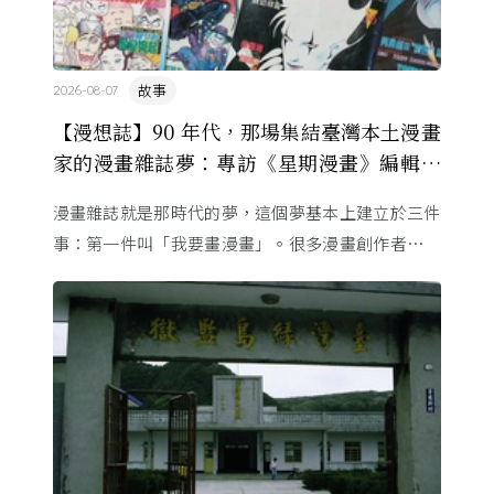
故事
2026-08-07
【漫想誌】90 年代，那場集結臺灣本土漫畫
家的漫畫雜誌夢：專訪《星期漫畫》編輯黃
健和
漫畫雜誌就是那時代的夢，這個夢基本上建立於三件
事：第一件叫「我要畫漫畫」。很多漫畫創作者從小
看漫畫，他們想畫，但以前一講出來就會被罵，「你
畫畫怎麼活？」