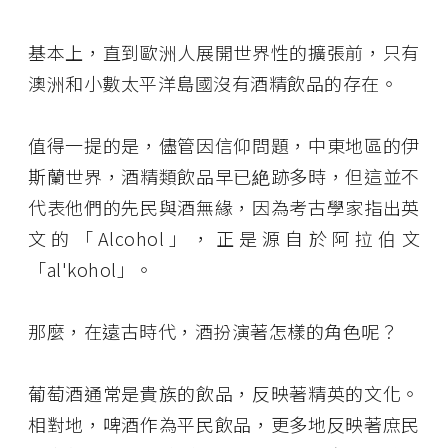
基本上，直到歐洲人展開世界性的擴張前，只有
澳洲和小數太平洋島國沒有酒精飲品的存在。
值得一提的是，儘管因信仰問題，中東地區的伊
斯蘭世界，酒精類飲品早已絶跡多時，但這並不
代表他們的先民與酒無緣，因為考古學家指出英
文的「Alcohol」，正是源自於阿拉伯文
「al'kohol」。
那麼，在遠古時代，酒扮演著怎樣的角色呢？
葡萄酒通常是貴族的飲品，反映著精英的文化。
相對地，啤酒作為平民飲品，更多地反映著庶民