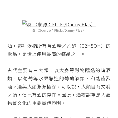
酒（Source：Flickr/Danny Plas）
酒，這裡泛指所有含酒精／乙醇（C2H5OH）的
飲品，是世上使用最廣的癮品之一。
古代主要有三大類：以大麥等穀物釀造的啤酒
類、以葡萄等水果釀造的葡萄酒類、和蒸餾烈
酒。酒與人類淵源極深，可以說，人類自有文明
之始，便已有酒的存在。因此，酒被認為是人類
物質文化的重要實體證明。