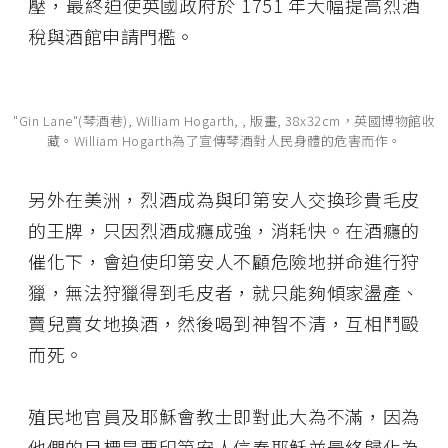
壓，最終迫使英國政府於 1751 年大幅提高烈酒
稅與酒館申請門檻。
"Gin Lane"(琴酒巷), William Hogarth, , 版畫, 38x32cm，英國博物館收
藏。William Hogarth為了宣傳琴酒對人民身體的危害而作。
另外在美洲，烈酒成為與印第安人交換珍貴毛皮
的王牌，只因烈酒成癮成強，消耗快。在酒癮的
催化下，會迫使印第安人不顧危險地拼命進行狩
獵，無法狩獵得到毛皮者，就只能夠傾家盪產、
賣兒賣女地換酒，然後喝到神智不清，互相鬥毆
而死。
殖民地官員及耶穌會教士即對此大為不滿，因為
他們的目標是要印第安人信奉耶穌並最終歸化為