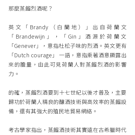
那麼蒸餾烈酒呢？
英文「Brandy（白蘭地）」出自荷蘭文
「Brandewijn」，「Gin」酒源於荷蘭文
「Genever」，意指杜松子味的烈酒。英文更有
「Dutch courage」 一語，意指乘著酒意顯露出
來的膽量，由此可見荷蘭人對蒸餾烈酒的影響
力。
的確，蒸餾烈酒要到十七世紀以後才普及，主要
歸功於荷蘭人精良的釀酒技術與高效率的蒸餾設
備，還有其強大的殖民地貿易網絡。
考古學家指出，蒸餾酒技術其實遠在古希臘時代