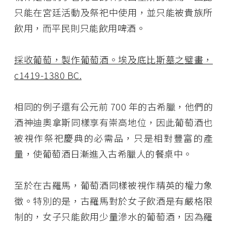
只能在宮廷活動及祭祀中使用，並只能被貴族所
飲用，而平民則只能飲用啤酒。
採收葡萄，製作葡萄酒。埃及底比斯墓之璧畫，
c1419-1380 BC.
相同的例子還有公元前 700 年的古希臘，他們的
酒神迪奧拿斯同樣享有崇高地位，因此葡萄酒也
被視作祭祀慶典的必需品，只是相對豐富的產
量，使葡萄酒日漸進入古希臘人的餐桌中。
至於在古羅馬，葡萄酒同樣被視作精英的權力象
徵。特別的是，古羅馬對於女子飲酒是有嚴格限
制的，女子只能飲用少量滲水的葡萄酒，因為羅