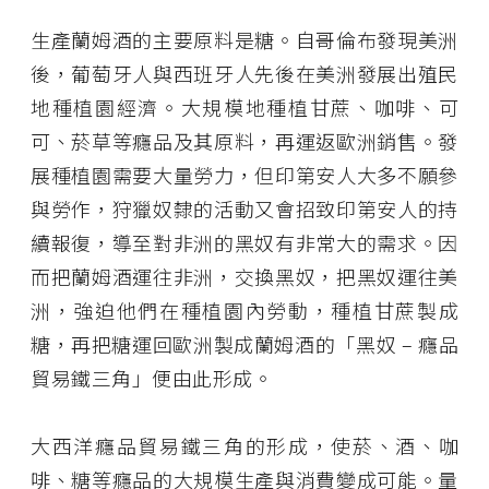
生產蘭姆酒的主要原料是糖。自哥倫布發現美洲
後，葡萄牙人與西班牙人先後在美洲發展出殖民
地種植園經濟。大規模地種植甘蔗、咖啡、可
可、菸草等癮品及其原料，再運返歐洲銷售。發
展種植園需要大量勞力，但印第安人大多不願參
與勞作，狩獵奴隸的活動又會招致印第安人的持
續報復，導至對非洲的黑奴有非常大的需求。因
而把蘭姆酒運往非洲，交換黑奴，把黑奴運往美
洲，強迫他們在種植園內勞動，種植甘蔗製成
糖，再把糖運回歐洲製成蘭姆酒的「黑奴 – 癮品
貿易鐵三角」便由此形成。
大西洋癮品貿易鐵三角的形成，使菸、酒、咖
啡、糖等癮品的大規模生產與消費變成可能。量