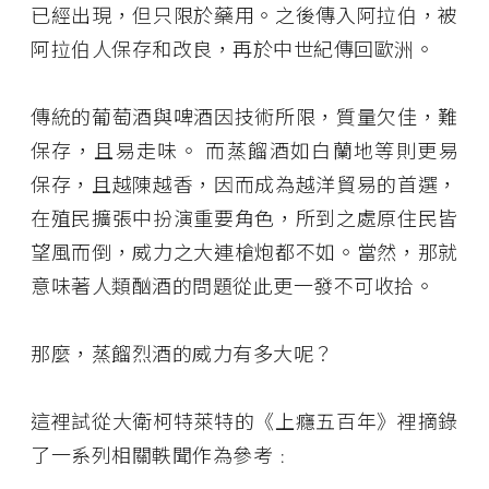
已經出現，但只限於藥用。之後傳入阿拉伯，被
阿拉伯人保存和改良，再於中世紀傳回歐洲。
傳統的葡萄酒與啤酒因技術所限，質量欠佳，難
保存，且易走味。 而蒸餾酒如白蘭地等則更易
保存，且越陳越香，因而成為越洋貿易的首選，
在殖民擴張中扮演重要角色，所到之處原住民皆
望風而倒，威力之大連槍炮都不如。當然，那就
意味著人類酗酒的問題從此更一發不可收拾。
那麼，蒸餾烈酒的威力有多大呢？
這裡試從大衛柯特萊特的《上癮五百年》裡摘錄
了一系列相關軼聞作為參考﹕