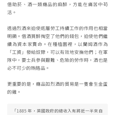
借助菸、酒一類癮品的麻醉，方能在痛苦中苟
活。
透過烈酒來迫使底層勞工持續工作的作用也相當
明顯。借酒買醉掏空了他們的錢包，迫使他們繼
續為資本家賣命。在種植園裡，以蘭姆酒作為
「工資」發給奴隸，可以有效地安撫他們；在軍
隊中，要士兵參與艱難、危險的勞作時，酒也是
必不可少的賄賂品。
更重要的是，癮品如烈酒的貿易是一隻會生金蛋
的雞。
「1885 年，英國政府的總收入有將近一半來自