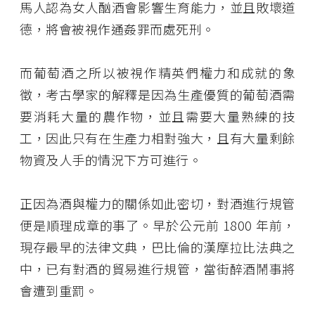
馬人認為女人酗酒會影響生育能力，並且敗壞道
德，將會被視作通姦罪而處死刑。
而葡萄酒之所以被視作精英們權力和成就的象
徵，考古學家的解釋是因為生產優質的葡萄酒需
要消耗大量的農作物，並且需要大量熟練的技
工，因此只有在生產力相對強大，且有大量剩餘
物資及人手的情況下方可進行。
正因為酒與權力的關係如此密切，對酒進行規管
便是順理成章的事了。早於公元前 1800 年前，
現存最早的法律文典，巴比倫的漢摩拉比法典之
中，已有對酒的貿易進行規管，當街醉酒鬧事將
會遭到重罰。