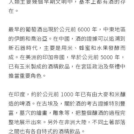
人類主要幾個早期文明中，基本上都有酒的存
在。
最早的葡萄酒出現於公元前 6000 年，中東地區
的伊朗和喬治亞。在中國，酒的證據可以追溯到
新石器時代，主要是用米、蜂蜜和水果發酵而
成。在美洲的印加帝國，早於公元前 5000 年，
已有玉米製成的酒精飲品，在宮廷政治及祭禮中
擔當重要角色。
在印度，約於公元前 1000 年已有由大麥和米釀
造的啤酒。在古埃及，關於酒的考古證據特別豐
富，墓穴的繪畫，雕象等，把整個釀酒的過程完
整地展示出來。另外在非洲大陸，不同土著部落
之間也有各自特式的酒精飲品。