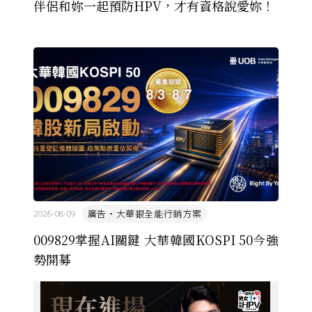
伴侶和妳一起預防HPV，才有資格說愛妳！
廣告・大華銀全能行銷方案
2026-08-09
009829掌握AI關鍵 大華韓國KOSPI 50今強
勢開募