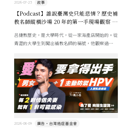
故事
2026-07-23
【Podcast】誰說臺灣史只能悲情？歷史補
教名師縱橫沙場 20 年的第一手現場觀察 ft.
呂捷
呂捷教歷史，是大學時代，從一家海產店開始的。從
青澀的大學生到闖出補教名師的稱號，他觀察過幾十
萬名學生怎麼學歷史，也看著臺灣的歷史教育從課本
裡幾乎沒有臺灣史，一路 ...
廣告・台灣癌症基金會
2026-08-09