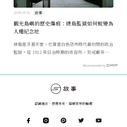
故事
2026-05-18
觀光島嶼的歷史傷痕：綠島監獄如何蛻變為
人權紀念地
綠島是浮潛天堂，也曾是白色恐怖時代最封閉的政治
監獄。從 1912 年日治時期的收容所，到戒嚴年代的
新生訓導處與綠洲山莊，國家檔案帶你看見這座島嶼
Recommended by
不為人知的禁錮歷 ...
認識過去，想像未來
，
描繪世界的輪廓