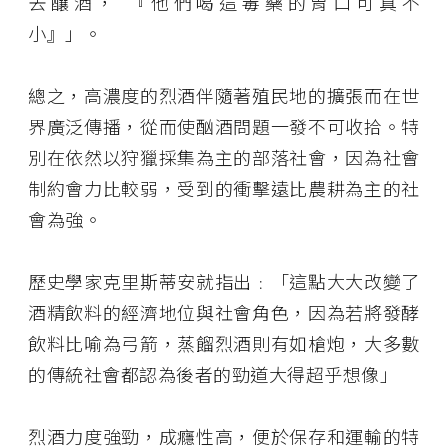
去釀酒， 『他們喝這毒藥的胃口可真不
小』」。
總之，高濃度的烈酒伴隨著殖民地的擴張而在世
界廣泛傳播，從而使酗酒問題一發不可收拾。特
別在依然以狩獵採集為主的部落社會，因為社會
制約會力比較弱，受到的衝擊遠比農耕為主的社
會為強。
歷史學家克里斯蒂安就指出﹕「這點大大改變了
酒精飲料的經濟地位與社會角色，因為若將發酵
飲料比喻為弓箭，蒸餾烈酒則有如槍炮，大多數
的傳統社會都認為後者的勁道大得超乎想像」
烈酒力度強勁，成癮性高，便於保存和運輸的特