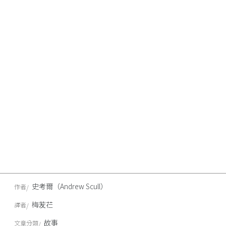
史考爾（Andrew Scull）
作者
梅苃芢
譯者
故事
文章分類