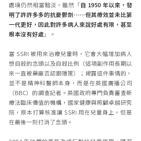
處境仍然相當黯淡，雖然「
自 1950 年以來，發
明了許許多多的抗憂鬱劑……但其療效並未比第
一代更好，因此對許多病人來說好處有限，甚至
根本沒有好處
」。
當 SSRI 被用來治療兒童時，它會大幅增加病人
想自殺的念頭以及自殺比例（這項副作用長期以
來一直被藥廠否認跟隱匿）；揭露這件事情的，
並不是精神科醫師本身，而是在英國廣播公司
（BBC）的調查記者。英國政府專門負責審查新
療法臨床價值的機構，國家健康與照顧卓越研究
院，原本打算核准讓 SSRI 用在兒童身上，但是
在最後一刻打消了念頭。