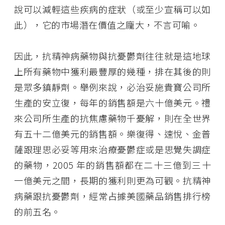
說可以減輕這些疾病的症狀（或至少宣稱可以如
此），它的市場潛在價值之龐大，不言可喻。
因此，抗精神病藥物與抗憂鬱劑往往就是這地球
上所有藥物中獲利最豐厚的幾種，排在其後的則
是眾多鎮靜劑。舉例來說，必治妥施貴寶公司所
生產的安立復，每年的銷售額是六十億美元。禮
來公司所生產的抗焦慮藥物千憂解，則在全世界
有五十二億美元的銷售額。樂復得、速悅、金普
薩跟理思必妥等用來治療憂鬱症或是思覺失調症
的藥物，2005 年的銷售額都在二十三億到三十
一億美元之間，長期的獲利則更為可觀。抗精神
病藥跟抗憂鬱劑，經常占據美國藥品銷售排行榜
的前五名。