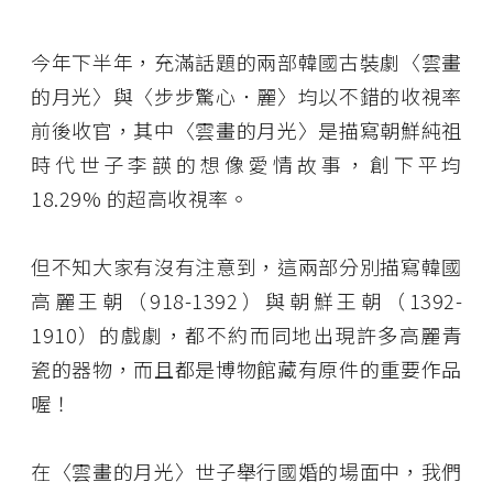
今年下半年，充滿話題的兩部韓國古裝劇〈雲畫
的月光〉與〈步步驚心．麗〉均以不錯的收視率
前後收官，其中〈雲畫的月光〉是描寫朝鮮純祖
時代世子李韺的想像愛情故事，創下平均
18.29% 的超高收視率。
但不知大家有沒有注意到，這兩部分別描寫韓國
高麗王朝（918-1392）與朝鮮王朝（1392-
1910）的戲劇，都不約而同地出現許多高麗青
瓷的器物，而且都是博物館藏有原件的重要作品
喔！
在〈雲畫的月光〉世子舉行國婚的場面中，我們