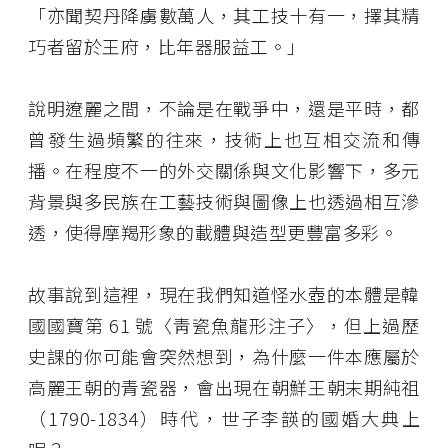
「亦聞契丹降虜數萬人，其工技十有一，擇其精
巧者留於王府，比年器服益工。」
說明遼麗之間，不論是在戰爭中，還是平時，都
曾發生過頻繁的往來，技術上也互相交流和傳
播。在程度不一的外交關係與文化影響下，多元
背景與多民族在工藝技術與圖像上也透過相互滲
透，使得摩羯形象的載體與造型更豐富多彩。
故事說到這裡，現在我們知道怪水壺的本體是韓
國國寶第 61 號〈靑瓷魚龍形注子〉，但上過歷
史課的你可能會突然想到，為什麼一件本應屬於
高麗王朝的青瓷器，會出現在朝鮮王朝末期純祖
（1790-1834）時代，世子李韺的國婚大典上