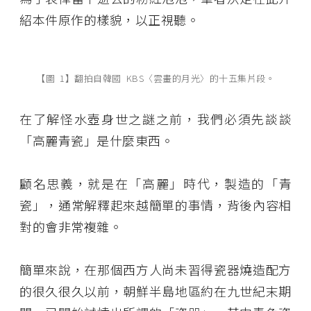
紹本件原作的樣貌，以正視聽。
【圖 1】翻拍自韓國 KBS〈雲畫的月光〉的十五集片段。
在了解怪水壺身世之謎之前，我們必須先談談
「高麗青瓷」是什麼東西。
顧名思義，就是在「高麗」時代，製造的「青
瓷」，通常解釋起來越簡單的事情，背後內容相
對的會非常複雜。
簡單來說，在那個西方人尚未習得瓷器燒造配方
的很久很久以前，朝鮮半島地區約在九世紀末期