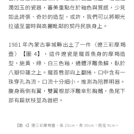
潤如玉的瓷器，審美重點在於釉色與質感，少見
如此誇張、奇妙的造型，或許，我們可以將眼光
拉遠至當時與高麗毗鄰的契丹民族身上。
1981 年內蒙古寧城縣出土了一件〈遼三彩摩羯
壺〉【圖 4】，這件遼瓷是龍首魚身的摩羯造
型，施黃、綠、白三色釉，通體浮雕魚鱗，臥於
八瓣仰蓮之上。龍首唇部向上翻捲，口中含有一
珠穿孔為流，口流十分細小，推測為陪葬明器。
腹身兩側有翼，雙翼根部浮雕傘形胸鰭，魚尾下
部有扁狀枝莖為器把。
【圖 4】遼三彩摩羯壺，高 25cm，長 30cm，底徑 9cm。