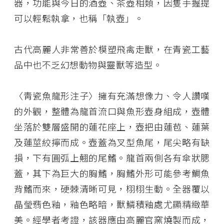
器，功能與今日的酒壺、茶壺相類，因隻手握提
可以輕鬆執拿，也稱「執壺」。
古代高麗人非常善於模塑飛禽走獸，在青瓷工藝
品中也不乏幻想動物與靈獸等造型。
〈靑瓷魚龍形注子〉擁有充滿想像力、令人讚嘆
的外觀，整體為龍首流口與魚形壺身組成，壺體
坐落於雙層盛開的蓮花座上，壺把由蓮苞、蓮葉
及蓮莖絞擰而成。壺蓋為叉型魚尾，尾尖略有缺
損，下有圓弧上翹的尾鰭。龍首兩側各有傘狀腮
蓋，其下為巨大的胸鰭，胸鰭外形可能參考鯛魚
背鰭而來，硬棘清晰可見，栩栩生動。全器覆以
晶瑩翡色釉，釉色略暗，獸鱗積釉處尤顯精緻華
美。經學者考證，該器應由高麗官窯燒製而成，