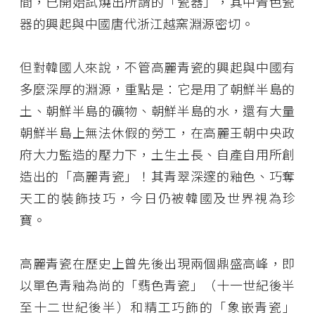
間，已開始試燒出所謂的「瓷器」，其中青色瓷
器的興起與中國唐代浙江越窯淵源密切。
但對韓國人來說，不管高麗青瓷的興起與中國有
多麼深厚的淵源，重點是：它是用了朝鮮半島的
土、朝鮮半島的礦物、朝鮮半島的水，還有大量
朝鮮半島上無法休假的勞工，在高麗王朝中央政
府大力監造的壓力下，土生土長、自產自用所創
造出的「高麗青瓷」！其青翠深邃的釉色、巧奪
天工的裝飾技巧，今日仍被韓國及世界視為珍
寶。
高麗青瓷在歷史上曾先後出現兩個鼎盛高峰，即
以單色青釉為尚的「翡色青瓷」（十一世紀後半
至十二世紀後半）和精工巧飾的「象嵌青瓷」