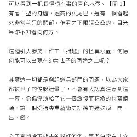
可以看到一把長得很有事的青色水壺。【圖 1】
有著 L 型的身體，翹高的魚尾巴，還有一個看起
來非常耗呆的頭部，乍看之下眼睛凸凸的，目光
呆滯不知看向何方。
這種引人發笑、作工「拙趣」的怪異水壺，何德
何能可以出現在帥氣世子的國婚之上呢？
其實這一切都是劇組道具部門的問題，以為大家
都被世子的俊臉迷暈了，不會有人認真注意到這
一幕，偏偏導演給了它一個緩慢而精緻的特寫鏡
頭，讓一個受過專業藝術史訓練的迷妹瞬．間．
出．戲。
為了哀悼當下逝去的粉紅泡泡，筆者決定在此介