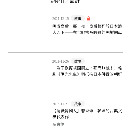
#藝術／設計
2021-12-15
故事
明成皇后｜那一夜，皇后慘死於日本浪
人刀下──在世紀末被暗殺的朝鮮國母
2021-11-26
故事
「為了恢復祖國獨立，死而無憾！」韓
劇《陽光先生》與抵抗日本併吞的朝鮮
義兵運動
2015-11-21
故事
【認識韓國人】春香傳：韓國的古典文
學代表作
陳慶德