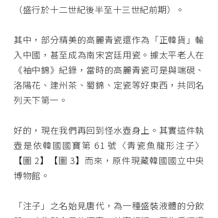
（盛行於十二世紀後半至十三世紀前期）。
其中，部分精美的高麗青瓷還作為「正韓貨」輸
入中國，甚至成為南宋宮廷用瓷。據太平老人在
《袖中錦》紀錄，當時的高麗青瓷可是與端硯、
洛陽花、建州茶、蜀錦、定瓷等好東西，共同名
列天下第一。
好的，現在我們再回到怪水壺身上。其實這件執
壺是依韓國國寶第 61 號〈靑瓷魚龍形注子〉
【圖 2】【圖 3】而來，原件現藏韓國國立中央
博物館。
「注子」之名始見唐代，為一種盛裝液體的分飲