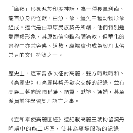
「摩羯」形象源於印度神話，為一種長鼻利齒、
龍首魚身的怪獸，由魚、象、鱷魚三種動物形象
組成。遼代是由草原民族契丹所創，他們特別鍾
愛摩羯形象，其原始信仰雖為薩滿教，但華化的
過程中亦兼容佛、道教，摩羯紋也成為契丹世俗
常見的文化符號之一。
歷史上，遼軍曾多次征討高麗，雙方時戰時和。
《高麗史》有高麗與契丹數次交鋒的記錄，並有
高麗王朝向遼國稱藩、納貢、獻禮、通婚，甚至
派員前往學習契丹語言之事。
《宣和奉使高麗圖經》還記載高麗王朝拘留契丹
降虜中的能工巧匠，使其為窯場服務的記錄：