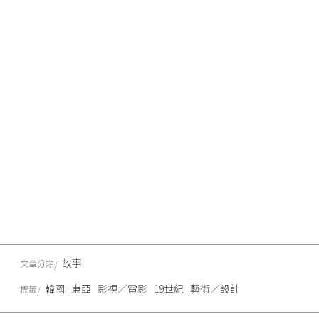
故事
文章分類
韓國
東亞
影視／電影
19世紀
藝術／設計
標籤