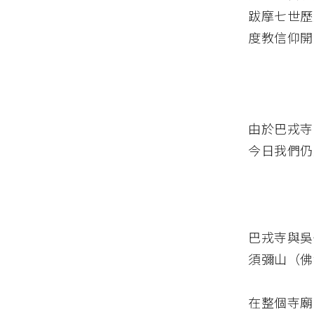
跋摩七世歷
度教信仰開
由於巴戎寺
今日我們仍
巴戎寺與吳
須彌山（佛
在整個寺廟