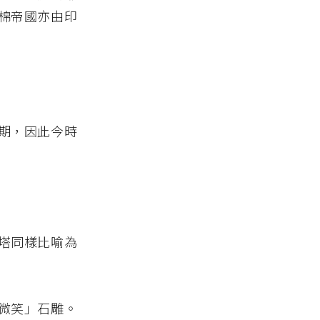
棉帝國亦由印
期，因此今時
塔同樣比喻為
微笑」石雕。