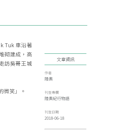
 Tuk 車沿著
堆砌建成，高
文章資訊
走訪吳哥王城
作者
陸奧
的微笑」。
刊登專欄
陸奧紀行物語
刊登日期
2018-06-18