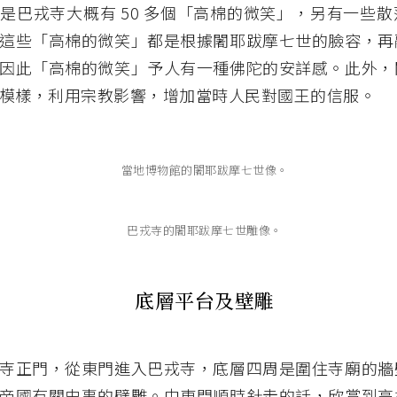
是巴戎寺大概有 50 多個「高棉的微笑」，另有一些
這些「高棉的微笑」都是根據闍耶跋摩七世的臉容，再
因此「高棉的微笑」予人有一種佛陀的安詳感。此外，
模樣，利用宗教影響，增加當時人民對國王的信服。
當地博物館的闍耶跋摩七世像。
巴戎寺的闍耶跋摩七世雕像。
底層平台及壁雕
寺正門，從東門進入巴戎寺，底層四周是圍住寺廟的牆
帝國有關史事的壁雕。由東門順時針走的話，欣賞到高