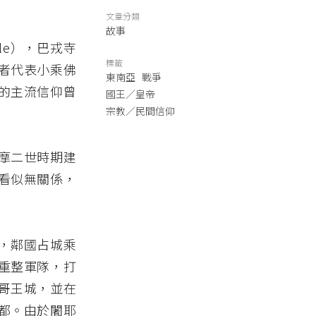
文章分類
故事
le），巴戎寺
標籤
者代表小乘佛
東南亞
戰爭
的主流信仰曾
國王／皇帝
宗教／民間信仰
摩二世時期建
看似無關係，
，鄰國占城乘
重整軍隊，打
哥王城，並在
都。由於闍耶