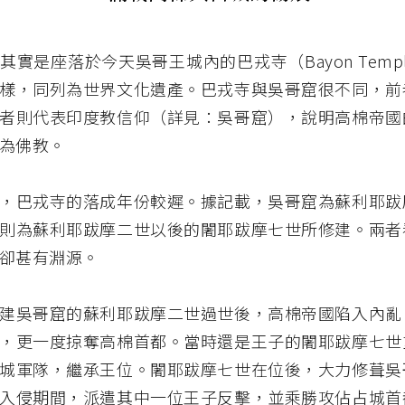
其實是座落於今天吳哥王城內的巴戎寺（Bayon Temp
樣，同列為世界文化遺產。巴戎寺與吳哥窟很不同，前
者則代表印度教信仰（詳見：吳哥窟），說明高棉帝國
為佛教。
，巴戎寺的落成年份較遲。據記載，吳哥窟為蘇利耶跋
則為蘇利耶跋摩二世以後的闍耶跋摩七世所修建。兩者
卻甚有淵源。
建吳哥窟的蘇利耶跋摩二世過世後，高棉帝國陷入內亂
，更一度掠奪高棉首都。當時還是王子的闍耶跋摩七世
城軍隊，繼承王位。闍耶跋摩七世在位後，大力修葺吳
入侵期間，派遣其中一位王子反擊，並乘勝攻佔占城首