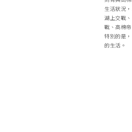
生活狀況，
湖上交戰、
戰、高棉帝
特別的是，
的生活。