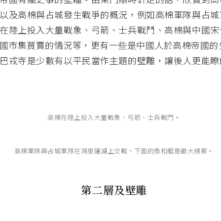
以及高棉與占城發生戰爭的概況，例如高棉軍隊與占城
在陸上投入大量戰象、弓箭、士兵戰鬥、高棉與中國宋
國市集買賣的情況等，更有一些是中國人於高棉帝國的
巴戎寺是少數有以平民當作主題的壁雕，讓後人更能瞭
高棉在陸上投入大量戰象、弓箭、士兵戰鬥。
高棉軍隊與占城軍隊在洞里薩湖上交戰，下面的魚和艇是最大線索。
第二層及壁雕