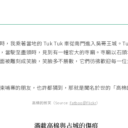
，我乘著當地的 Tuk Tuk 車從南門進入吳哥王城。Tuk
，當駛至盡頭時，見到有一幢宏大的寺廟。寺廟以石頭
面被雕刻成笑臉，笑臉多不勝數，它們彷彿歡迎每一位
柬埔寨的朋友，也許都猜到，那就是聞名於世的「高棉
高棉的微笑（Source:
Fatboo＠Flickr
）
滿載高棉與占城的傷痕