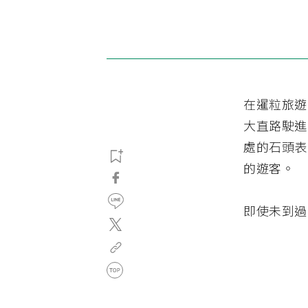
在暹粒旅遊時
大直路駛進
處的石頭表
的遊客。
即使未到過