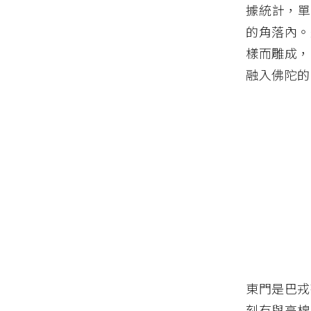
據統計，單
的角落內。
樣而雕成，
融入佛陀的
東門是巴戎
刻有與高棉