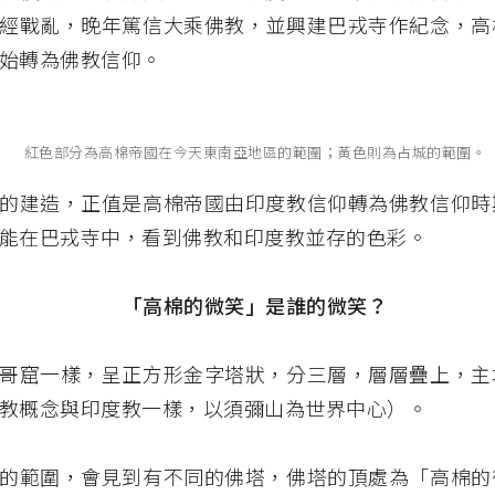
經戰亂，晚年篤信大乘佛教，並興建巴戎寺作紀念，高
始轉為佛教信仰。
紅色部分為高棉帝國在今天東南亞地區的範圍；黃色則為占城的範圍。
的建造，正值是高棉帝國由印度教信仰轉為佛教信仰時
能在巴戎寺中，看到佛教和印度教並存的色彩。
「高棉的微笑」是誰的微笑？
哥窟一樣，呈正方形金字塔狀，分三層，層層疊上，主
教概念與印度教一樣，以須彌山為世界中心）。
的範圍，會見到有不同的佛塔，佛塔的頂處為「高棉的