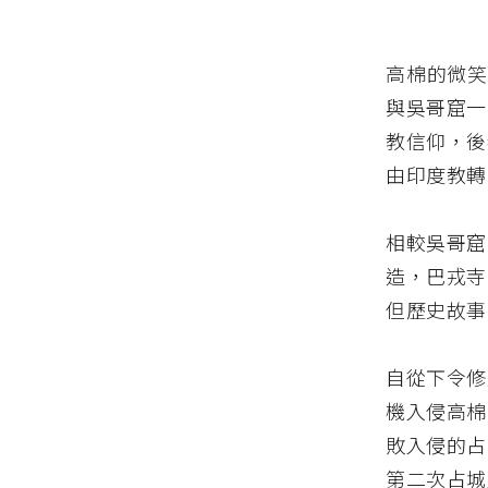
高棉的微笑
與吳哥窟一
教信仰，後
由印度教轉
相較吳哥窟
造，巴戎寺
但歷史故事
自從下令修
機入侵高棉
敗入侵的占
第二次占城