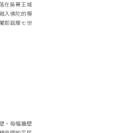
散落在吳哥王城
融入佛陀的模
闍耶跋摩七世
壁，每幅牆壁
棉帝國的平民