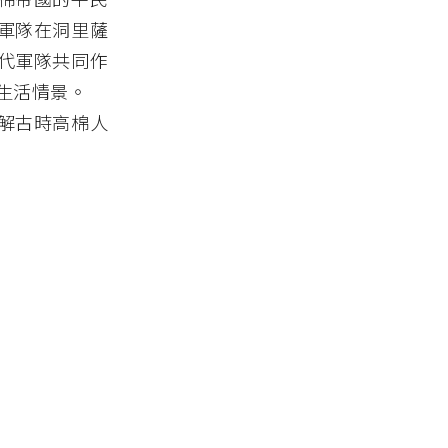
軍隊在洞里薩
代軍隊共同作
生活情景。
解古時高棉人