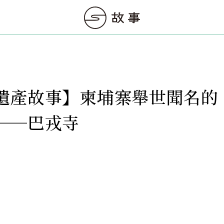
遺產故事】柬埔寨舉世聞名的
──巴戎寺