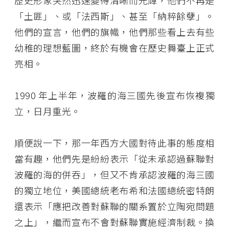
歷史形象突然迅速變得清晰而光輝，他們不再是
「土匪」、或「法西斯」、甚至「納粹餘孽」。
他們的宣言，他們的旗幟，他們那些看上去有些
幼稚的理想藍圖，終於有機會在歷史舞臺上正式
亮相。
1990 年上半年，波羅的海三國先後宣布恢複獨
立，日月重光。
順便說一下，那一年西方大國對待此事的態度相
當有趣，他們先是紛紛表示「從未承認過蘇聯對
波羅的海的併吞」，但又不肯承認波羅的海三國
的獨立地位，美國總統老布希和法國總統密特朗
還表示「應把改善對蘇聯的關系置於立陶宛問題
之上」，繼而宣布不會對蘇聯實施經濟制裁。換