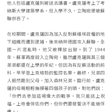
他人包括盧克薩則被送去讀書。盧克薩考上了考
納斯大學建築學系，但入學不久，立陶宛便被蘇
聯併吞了。
在校期間，盧克薩因為加入反對蘇維埃政權的地
下組織而遭到逮捕，後來納粹德國攻入蘇聯，全
國一片混亂時，他又被釋放出獄。到了 1944
年，蘇軍再度殺入立陶宛，雖然盧克薩與其三個
弟弟都還在上學的年紀，但因為有反蘇活動的前
科，早早登上克格勃的監控名單。最終，兄弟四
人毅然跪別父母，加入森林兄弟。臨行前，盧克
薩的母親輕輕撫摸著四個孩子的頭，對他們說：
「你們去參加這場偉大的戰爭，我只能送上祝
福，上帝會保佑你們，但你們要發誓決不能做俘
虜。」