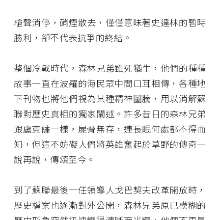
槍聲消停，硝煙散去，僅僅意味著史達林的暫時
勝利，卻不代表抗爭的終結。
整個冷戰時代，森林兄弟雖死猶生，他們的種種
故事一直在波羅的海民眾中間口耳相傳，各種地
下刊物也將他們視為某種精神圖騰，用以消解蘇
聯對歷史真相的獨家闡述。許多昔日的森林兄弟
跟盧克薩一樣，屍骨無存，連長眠何處都不得而
知，但這不妨礙人們將英雄奮起於草野的傳奇一
說再說，傳頌至今。
到了蘇聯最後一任領導人戈巴契夫改革開放時，
歷史檔案也逐漸對外公開，森林兄弟原已模糊的