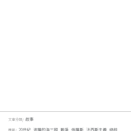
故事
文章分類
20世紀
波羅的海三國
戰爭
俄羅斯
法西斯主義
納粹
標籤