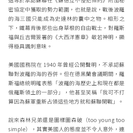
這等於承認蘇聯在《蘇德互不侵犯條約》附加秘
密協定中獲取的勢力範圍，也就是說，戰後波羅
的海三國只能成為史達林的囊中之物。相形之
下，鐵幕背後那些出身草根的自由戰士，對羅斯
福與丘吉爾簽署的《大西洋憲章》敬若神明，顯
得極具諷刺意味。
美國國務院在 1940 年曾經公開聲明，不承認蘇
聯對波羅的海的吞併。但在德黑蘭會議期間，羅
斯福總統明確表態「波羅的海歷史上和現在都是
俄羅斯領土的一部分」，他甚至笑稱「我可不打
算因為蘇軍重新占領這些地方就和蘇聯開戰」。
說來森林兄弟還是圖樣圖森破（too young too
simple），其實美國人的態度並不令人意外，連