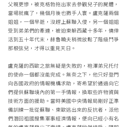
父親更慘，被克格勃拖出家去參觀兒子的屍體，
當場就瘋了，幾個月後也撒手人寰。盧克薩兩個
姐姐，一個早逝，沒趕上蘇聯入侵，另一個姐姐
受到弟弟們的牽連，被迫東躲西藏十多年，僥倖
活到五十年代末，赫魯曉夫稍微放鬆了階級鬥爭
那根弦兒，才得以重見天日。
盧克薩的西歐之旅無疑是失敗的，袍澤弟兄托付
的使命一個都沒能完成。無奈之下，他只好登門
向各國政府的情報機構求助，寄希望於通過向它
們提供蘇聯境內的第一手情報，換取些許物資與
技術方面的援助。當時美國中央情報局剛好正準
備訓練一批從蘇聯、東歐逃出來的反抗者，派他
們潛回祖國搜集軍事經濟情報，便向已經小有名