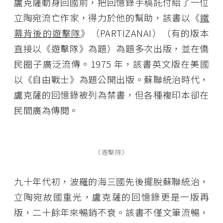
盧克薩動身回國前，把回憶錄手稿託付給了一位
立陶宛流亡作家，得力於他的幫助，該書以《
鐵
幕背後的遊擊隊
》（
PARTIZANAI
）（有的版本
直接以《遊擊隊》為題）為題多次出版，並在僑
民圈子廣泛流傳。1975 年，該書英文版在美國
以《自由戰士》為題公開出版。蘇聯統治時代，
盧克薩的回憶錄被列為禁書，但各種複印本卻在
民間廣為傳閱。
《遊擊隊》
九十年代初，波羅的海三國先後擺脫蘇聯統治，
立陶宛故國重光，盧克薩的回憶錄更是一版再
版，二十餘年來暢銷不衰。該書不僅文筆流暢，