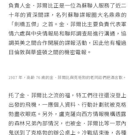
負責人金．菲爾比正是一位為蘇聯人服務了近二
十年的資深間諜，名列蘇聯諜報圈大名鼎鼎的
「劍橋五傑」之首。金．菲爾比主要負責代表軍
情六處與中央情報局和聯邦調查局進行溝通，協
調英美之間合作開展的諜報活動，因此他有權過
目倫敦與華盛頓之間的機密電報。
1987 年，高齡 76 歲的金．菲爾比與克格勃的老同誌們把酒言歡。
托了金．菲爾比之流的福，特工們往往還沒登上
出發的飛機，一應個人資料、行動計劃就被克格
勃盡收眼底。另外，盧克薩向西方情報機構透露
的森林兄弟內部情況，也被金．菲爾比等一眾內
鬼送到了克格勃的辦公桌上。冷戰結束後，各種