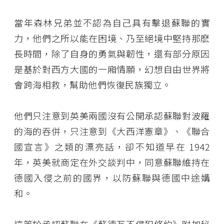
當年森林兄弟並不認為自己具有擊退蘇聯的實
力，他們之所以能在困境、乃至絕境中堅持那麽
長時間，除了自身的勇氣與韌性，還有部分原因
是基於對西方大國的一廂情願，幻想自由世界將
會跨海相救，幫助他們恢復民族獨立。
他們只注意到英美兩國沒有公開承認蘇聯對波羅
的海的吞併，只注意到《大西洋憲章》、《聯合
國宣言》之類的漂亮話，卻不知道早在 1942
年，英美就商定在外交談判中，同意蘇聯維持在
德國入侵之前的國界，以防蘇聯與德國中途媾
和。