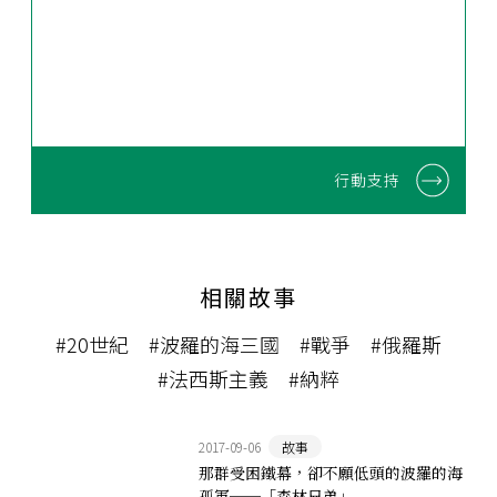
行動支持
相關故事
#20世紀
#波羅的海三國
#戰爭
#俄羅斯
#法西斯主義
#納粹
2017-09-06
故事
那群受困鐵幕，卻不願低頭的波羅的海
孤軍──「森林兄弟」