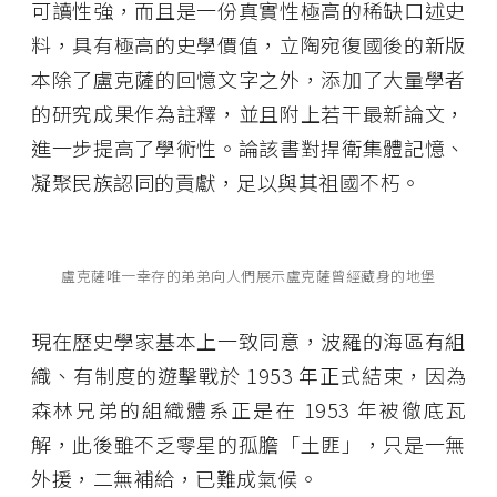
可讀性強，而且是一份真實性極高的稀缺口述史
料，具有極高的史學價值，立陶宛復國後的新版
本除了盧克薩的回憶文字之外，添加了大量學者
的研究成果作為註釋，並且附上若干最新論文，
進一步提高了學術性。論該書對捍衛集體記憶、
凝聚民族認同的貢獻，足以與其祖國不朽。
盧克薩唯一幸存的弟弟向人們展示盧克薩曾經藏身的地堡
現在歷史學家基本上一致同意，波羅的海區有組
織、有制度的遊擊戰於 1953 年正式結束，因為
森林兄弟的組織體系正是在 1953 年被徹底瓦
解，此後雖不乏零星的孤膽「土匪」，只是一無
外援，二無補給，已難成氣候。