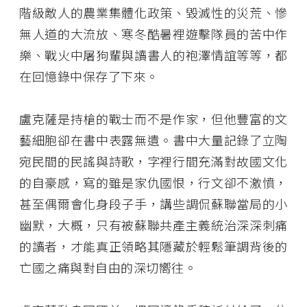
階級敵人的農業集體化政策、毀滅性的災荒、慘
無人道的大流放、寒冬酷暑裡遊擊隊員的苦中作
樂、戰火中屠狗輩與讀書人的袍澤情誼等等，都
在回憶錄中保存了下來。
盧克薩是持槍的戰士而不是作家，但他豐富的文
藝細胞卻在書中表露無遺。書中大量記錄了立陶
宛民間的民謠與詩歌，字裡行間充滿對故國文化
的自豪感，寫的雖是家仇國恨，行文卻不激憤，
甚至偶爾會化身段子手，講些調侃蘇聯當局的小
幽默，大概，只有被蘇聯共產主義統治深深刺痛
的讀者，才能真正領略其隱藏於輕鬆筆調背後的
亡國之痛與對自由的深切嚮往。