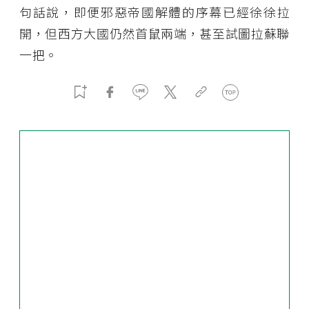
句話說，即便邪惡帝國解體的序幕已經徐徐拉
開，但西方大國仍然首鼠兩端，甚至試圖拉蘇聯
一把。