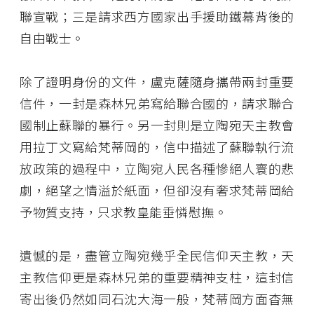
聯宣戰；三是請求西方國家出手援助鐵幕背後的
自由戰士。
除了證明身份的文件，盧克薩隨身攜帶兩封重要
信件，一封是森林兄弟寫給聯合國的，請求聯合
國制止蘇聯的暴行。另一封則是立陶宛天主教會
用拉丁文寫給梵蒂岡的，信中描述了蘇聯執行流
放政策的過程中，立陶宛人民各種慘絕人寰的悲
劇，絕望之情溢於紙面，但卻沒有奢求梵蒂岡給
予物質支持，只求教皇能垂憐慰撫。
遺憾的是，盡管立陶宛幾乎全民信仰天主教，天
主教信仰更是森林兄弟的重要精神支柱，這封信
寄出後仍然如同石沈大海一般，梵蒂岡方面杳無