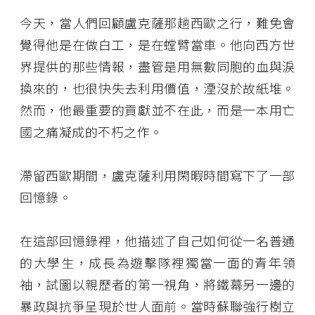
今天，當人們回顧盧克薩那趟西歐之行，難免會
覺得他是在做白工，是在螳臂當車。他向西方世
界提供的那些情報，盡管是用無數同胞的血與淚
換來的，也很快失去利用價值，湮沒於故紙堆。
然而，他最重要的貢獻並不在此，而是一本用亡
國之痛凝成的不朽之作。
滯留西歐期間，盧克薩利用閑暇時間寫下了一部
回憶錄。
在這部回憶錄裡，他描述了自己如何從一名普通
的大學生，成長為遊擊隊裡獨當一面的青年領
袖，試圖以親歷者的第一視角，將鐵幕另一邊的
暴政與抗爭呈現於世人面前。當時蘇聯強行樹立