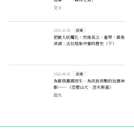
文火
2015-12-28
故事
把敵人妖魔化，然後孤立、羞辱，最後
消滅：古拉格集中營的歷史（下）
2018-06-28
故事
為蘇俄黨國而生、為民族而戰的抗德神
劇── 《亞歷山大．涅夫斯基》
庭光