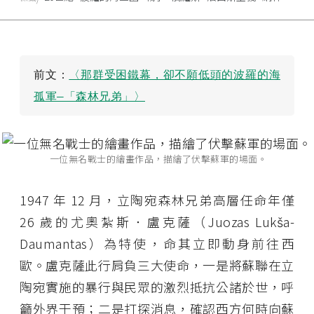
前文：
〈那群受困鐵幕，卻不願低頭的波羅的海
孤軍—「森林兄弟」〉
一位無名戰士的繪畫作品，描繪了伏擊蘇軍的場面。
1947 年 12 月，立陶宛森林兄弟高層任命年僅
26 歲的尤奧紮斯．盧克薩（Juozas Lukša-
Daumantas）為特使，命其立即動身前往西
歐。盧克薩此行肩負三大使命，一是將蘇聯在立
陶宛實施的暴行與民眾的激烈抵抗公諸於世，呼
籲外界干預；二是打探消息，確認西方何時向蘇