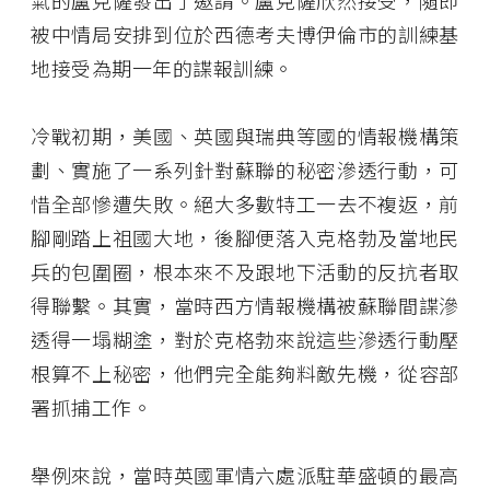
氣的盧克薩發出了邀請。盧克薩欣然接受，隨即
被中情局安排到位於西德考夫博伊倫市的訓練基
地接受為期一年的諜報訓練。
冷戰初期，美國、英國與瑞典等國的情報機構策
劃、實施了一系列針對蘇聯的秘密滲透行動，可
惜全部慘遭失敗。絕大多數特工一去不複返，前
腳剛踏上祖國大地，後腳便落入克格勃及當地民
兵的包圍圈，根本來不及跟地下活動的反抗者取
得聯繫。其實，當時西方情報機構被蘇聯間諜滲
透得一塌糊塗，對於克格勃來說這些滲透行動壓
根算不上秘密，他們完全能夠料敵先機，從容部
署抓捕工作。
舉例來說，當時英國軍情六處派駐華盛頓的最高