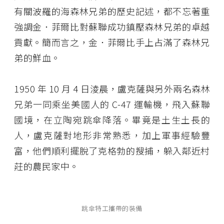
有關波羅的海森林兄弟的歷史記述，都不忘著重
強調金．菲爾比對蘇聯成功鎮壓森林兄弟的卓越
貢獻。簡而言之，金．菲爾比手上占滿了森林兄
弟的鮮血。
1950 年 10 月 4 日淩晨，盧克薩與另外兩名森林
兄弟一同乘坐美國人的 C-47 運輸機，飛入蘇聯
國境，在立陶宛跳傘降落。畢竟是土生土長的
人，盧克薩對地形非常熟悉，加上軍事經驗豐
富，他們順利擺脫了克格勃的搜捕，躲入鄰近村
莊的農民家中。
跳傘特工攜帶的裝備