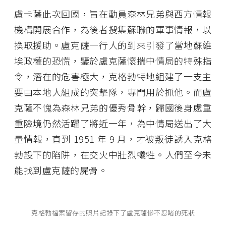
盧卡薩此次回國，旨在動員森林兄弟與西方情報
機構開展合作，為後者搜集蘇聯的軍事情報，以
換取援助。盧克薩一行人的到來引發了當地蘇維
埃政權的恐慌，鑒於盧克薩懷揣中情局的特殊指
令，潛在的危害極大，克格勃特地組建了一支主
要由本地人組成的突擊隊，專門用於抓他。而盧
克薩不愧為森林兄弟的優秀骨幹，歸國後身處重
重險境仍然活躍了將近一年，為中情局送出了大
量情報，直到 1951 年 9 月，才被叛徒誘入克格
勃設下的陷阱，在交火中壯烈犧牲。人們至今未
能找到盧克薩的屍骨。
克格勃檔案留存的照片記錄下了盧克薩慘不忍睹的死狀