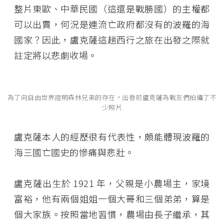
整片東歐、中華民國（這還是戰勝國）的主權都
可以出賣，何況是連流亡政府都沒有的波羅的海
國家？因此，盧克薩這趟西行之旅在出發之際就
註定將以悲劇收場。
為了向自由世界證明森林兄弟的存在，出發前盧克薩為戰友們拍攝了不
少照片
盧克薩本人的經歷很有代表性，頗能體現波羅的
海三國亡國史的慘痛與悲壯。
盧克薩出生於 1921 年，父親是小農場主，家境
富裕，他有兩個姐姐一個大哥和三個弟弟，算是
個大家族。按照當地習慣，農場由長子繼承，其