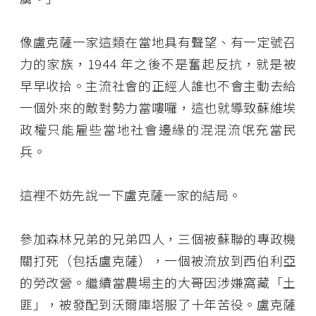
像盧克薩一家這類在當地具有聲望、有一定號召
力的家族，1944 年之後不是奮起反抗，就是被
早早收拾。主流社會的正經人誰也不會主動去給
一個外來的敵對勢力當嘍囉，這也就導致蘇維埃
政權只能雇些當地社會邊緣的混混流氓充當民
兵。
這裡不妨先說一下盧克薩一家的結局。
參加森林兄弟的兄弟四人，三個被蘇聯的專政機
關打死（包括盧克薩），一個被流放到西伯利亞
的勞改營。繼續當農場主的大哥因涉嫌窩藏「土
匪」，被發配到沃爾庫塔服了十年苦役。盧克薩