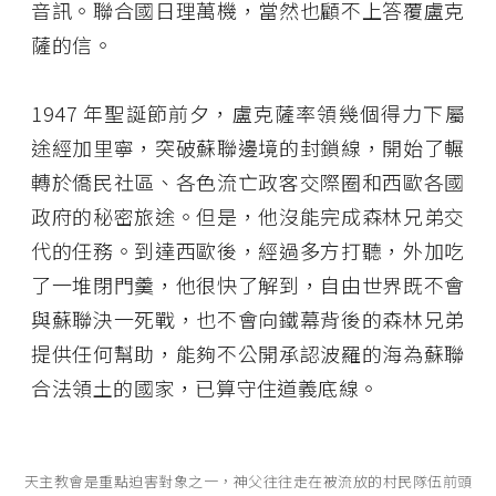
音訊。聯合國日理萬機，當然也顧不上答覆盧克
薩的信。
1947 年聖誕節前夕，盧克薩率領幾個得力下屬
途經加里寧，突破蘇聯邊境的封鎖線，開始了輾
轉於僑民社區、各色流亡政客交際圈和西歐各國
政府的秘密旅途。但是，他沒能完成森林兄弟交
代的任務。到達西歐後，經過多方打聽，外加吃
了一堆閉門羹，他很快了解到，自由世界既不會
與蘇聯決一死戰，也不會向鐵幕背後的森林兄弟
提供任何幫助，能夠不公開承認波羅的海為蘇聯
合法領土的國家，已算守住道義底線。
天主教會是重點迫害對象之一，神父往往走在被流放的村民隊伍前頭