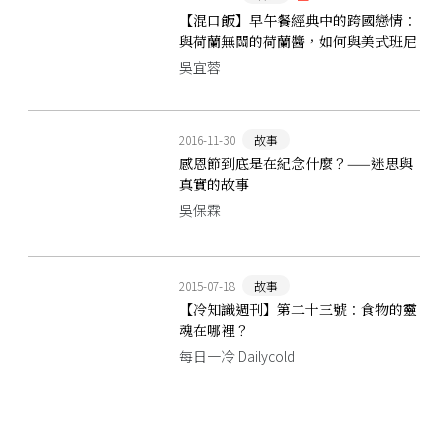
【混口飯】早午餐經典中的跨國戀情：
與荷蘭無關的荷蘭醬，如何與美式班尼
迪克蛋相遇？
吳宜蓉
2016-11-30
故事
感恩節到底是在紀念什麼？——迷思與
真實的故事
吳保霖
2015-07-18
故事
【冷知識週刊】第二十三號：食物的靈
魂在哪裡？
每日一冷 Dailycold