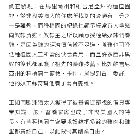
調查發現，在馬里蘭州和維吉尼亞州的種植園
裡，從非裔美國人的住處所找到的骨頭有三分之
一是雞骨，而種植園的紀錄也顯示經常有人拿錢
向奴隸買雞。奴隸主之所以願意授權給奴隸們養
雞，是因為雞的經濟價值微不足道，養雞也可降
低種植園人工所需的伙食費用，而且許多西非黑
奴的後代都承襲了祖先的養雞技藝。比如維吉尼
亞州的種植園主藍敦．卡特，就提到曾「委託」
他的奴工蘇奇幫他養了兩百隻雞。
正如同歐洲猶太人獲得了被基督徒鄙視的借貸專
業知識一般，畜養家禽也成了非裔美國人的特
長。有些種植園主會要求奴隸把多餘的雞肉和雞
蛋都賣給自己，以此限制其創業自由。