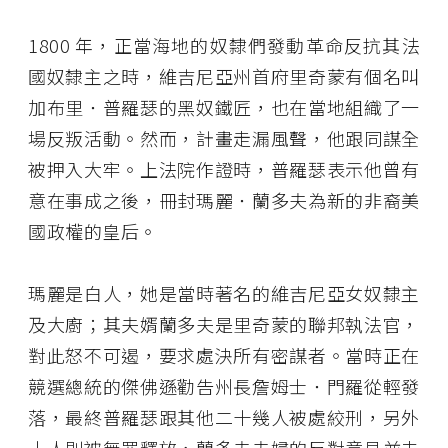
1800 年，正當海地的奴隸們發動革命反抗其法
國奴隸主之時，維吉尼亞州首府里奇蒙有個名叫
加布里．普羅瑟的黑奴鐵匠，也在當地組織了一
場反叛活動。然而，計畫走漏風聲，他跟同謀全
被押入大牢。上法院作證時，普羅瑟表示他曾有
意在事成之後，冊封瑪麗．蘭多夫為新的非裔美
國政權的皇后。
瑪麗是白人，她是當時著名的維吉尼亞女奴隸主
及大廚；其夫婿蘭多夫是里奇蒙的聯邦執法官，
對此怒不可遏，要求處決所有密謀者。當時正在
競選總統的傑佛遜勸告州長詹姆士．門羅從輕發
落，最終普羅瑟跟其他二十幾人被處絞刑，另外
十人則被無罪釋放，蘭多夫夫婦的反對意見並未