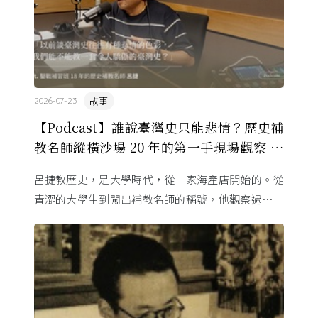
故事
2026-07-23
【Podcast】誰說臺灣史只能悲情？歷史補
教名師縱橫沙場 20 年的第一手現場觀察 ft.
呂捷
呂捷教歷史，是大學時代，從一家海產店開始的。從
青澀的大學生到闖出補教名師的稱號，他觀察過幾十
萬名學生怎麼學歷史，也看著臺灣的歷史教育從課本
裡幾乎沒有臺灣史，一路 ...