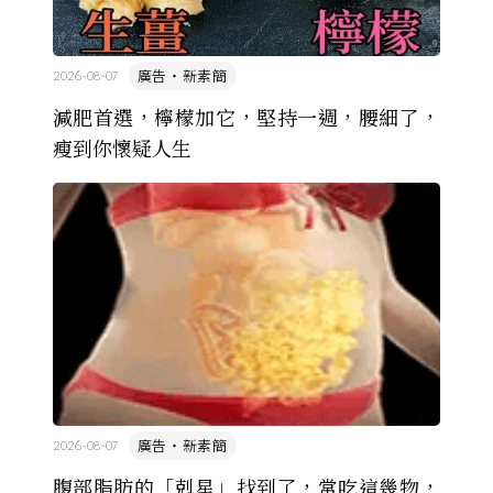
廣告・新素簡
2026-08-07
減肥首選，檸檬加它，堅持一週，腰細了，
瘦到你懷疑人生
廣告・新素簡
2026-08-07
腹部脂肪的「剋星」找到了，常吃這幾物，