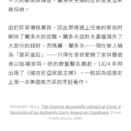
被採納。
由於菸草價格暴跌，因此傑佛遜上任後的新政府
解除了蘭多夫的官職。蘭多夫這對夫妻檔損失了
大部分的錢財，而瑪麗．蘭多夫──現在被人稱
為「莫莉皇后」──只得在里奇蒙開了家供膳宿
舍以貼補家用。她的廚藝聲名鵲起，1824 年時
出版了《維吉尼亞家庭主婦》，一般認為這是史
上第一本美國南方菜的烹飪著作。
Randolph, Mary,
The Virginia Housewife: ethodical Cook: A
Facsimile of an Authentic Early American Cookbook
, Dover
Publications, 1993