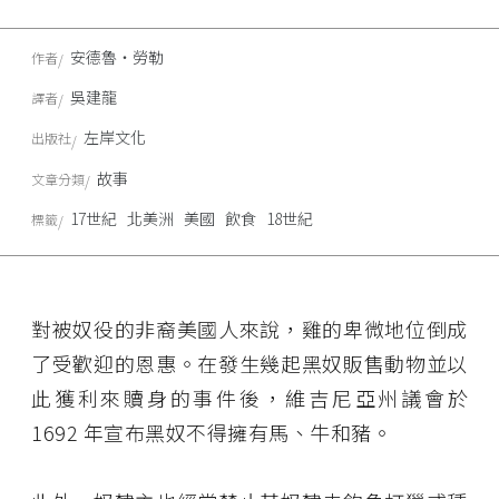
安德魯・勞勒
作者
吳建龍
譯者
左岸文化
出版社
故事
文章分類
17世紀
北美洲
美國
飲食
18世紀
標籤
對被奴役的非裔美國人來說，雞的卑微地位倒成
了受歡迎的恩惠。在發生幾起黑奴販售動物並以
此獲利來贖身的事件後，維吉尼亞州議會於
1692 年宣布黑奴不得擁有馬、牛和豬。