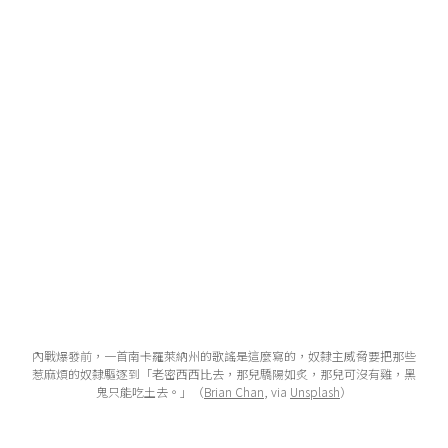
內戰爆發前，一首南卡羅萊納州的歌謠是這麼寫的，奴隸主威脅要把那些
惹麻煩的奴隸驅逐到「老密西西比去，那兒驕陽如炙，那兒可沒有雞，黑
鬼只能吃土去。」（
Brian Chan
, via
Unsplash
）