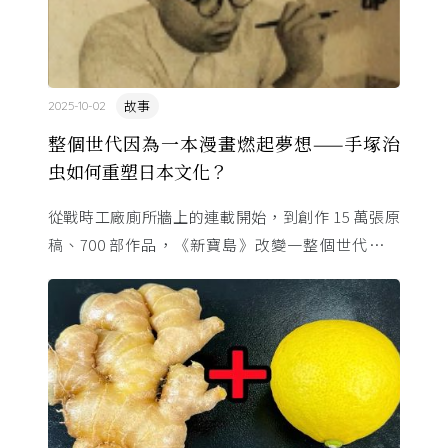
故事
2025-10-02
整個世代因為一本漫畫燃起夢想——手塚治
虫如何重塑日本文化？
從戰時工廠廁所牆上的連載開始，到創作 15 萬張原
稿、700 部作品，《新寶島》改變一整個世代的命
運。這位「漫畫之神」與昭和時代共生，用一支畫筆
改寫日本的文化 ...