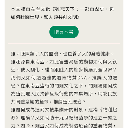
本文摘自左岸文化《雞冠天下：一部自然史，雞
如何壯闊世界，和人類共創文明》
購買本書
雞，既照顧了人的靈魂，也包養了人的身體健康。
雞起源自東南亞，如此害羞易感的動物如何與人親
近、被人馴化，繼而跟隨人的腳步擴展到全世界？
我們又如何透過雞的遺傳物質DNA，推論人的遷
徙？在東南亞盛行的鬥雞文化之下，鬥雞場如何成
為殖民地人民掩飾反叛行動的聚集場所，助攻民族
共同體意識的凝聚，推翻殖民統治？
雞如何成為達爾文搜集鑽研的對象，建構《物種起
源》理論？又如何助十九世紀細菌學的建立一臂之
力？如今，雞蛋又如何成為製造疫苗的重要物質，