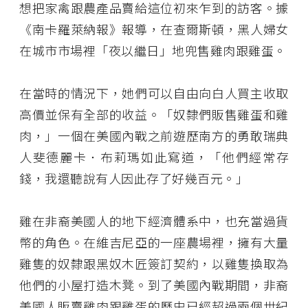
想把家禽跟農產品賣給這位初來乍到的訪客。據
《南卡羅萊納報》報導，在查爾斯頓，黑人婦女
在城市市場裡「夜以繼日」地兜售雞肉跟雞蛋。
在當時的情況下，她們可以自由向白人買主收取
高價並保有全部的收益。「奴隸們販售雞蛋和雞
肉，」一個在美國內戰之前遊歷南方的勇敢瑞典
人斐德麗卡．布莉瑪如此寫道，「他們經常存
錢，我還聽說有人因此存了好幾百元。」
雞在非裔美國人的地下經濟體系中，也充當過貨
幣的角色。在維吉尼亞的一座農場裡，擁有大量
雞隻的奴隸跟黑奴木匠簽訂契約，以雞隻換取為
他們的小屋打造木凳。到了美國內戰期間，非裔
美國人販賣雞肉跟雞蛋的歷史已經超過兩個世紀