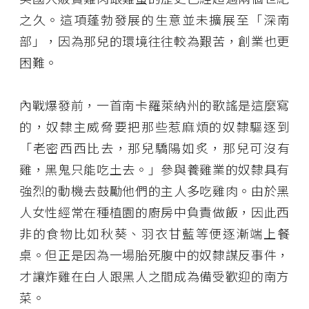
之久。這項蓬勃發展的生意並未擴展至「深南
部」，因為那兒的環境往往較為艱苦，創業也更
困難。
內戰爆發前，一首南卡羅萊納州的歌謠是這麼寫
的，奴隸主威脅要把那些惹麻煩的奴隸驅逐到
「老密西西比去，那兒驕陽如炙，那兒可沒有
雞，黑鬼只能吃土去。」參與養雞業的奴隸具有
強烈的動機去鼓勵他們的主人多吃雞肉。由於黑
人女性經常在種植園的廚房中負責做飯，因此西
非的食物比如秋葵、羽衣甘藍等便逐漸端上餐
桌。但正是因為一場胎死腹中的奴隸謀反事件，
才讓炸雞在白人跟黑人之間成為備受歡迎的南方
菜。