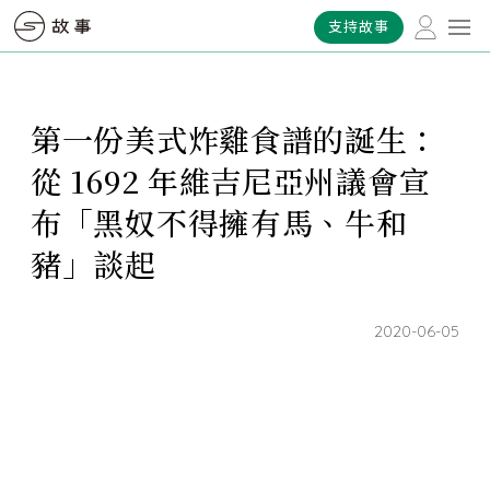
支持故事
第一份美式炸雞食譜的誕生：
從 1692 年維吉尼亞州議會宣
布「黑奴不得擁有馬、牛和
豬」談起
2020-06-05