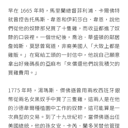
早在 1665 年時，馬里蘭總督菲利浦．卡爾佛特
就曾控告托馬斯．韋恩和伊莉莎白．韋恩，說他
們從他的奴隸那兒買了十隻雞，而收益都進了奴
隸的口袋裡。一個世紀後，喬治．華盛頓的鄰居
詹姆斯．莫瑟曾寫道，非裔美國人「大致上都是
雞販。」在寫給工頭的一封信中，他說自己願意
拿出好幾碼長的亞麻布「來償還他們說我積欠的
買雞費用。」
1775 年時，湯瑪斯．傑佛遜曾用兩枚西班牙銀
幣從兩名女黑奴手中買了三隻雞，這兩人是在他
的沙德韋爾種植園中工作的奴隸，這可能算是一
次典型的交易。到了十九世紀初，當傑佛遜出任
美國總統，他的孫女安．卡芮．蘭多芙替他管理