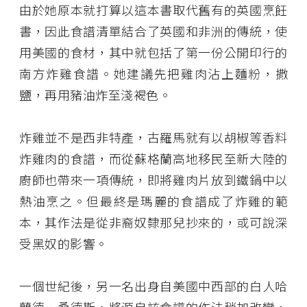
由於她原本就打算以這本書取代舊有的英國烹飪
書，因此食譜清單結合了英國和非洲的傳統，使
用美國的食材，其中就包括了第一份公開印行的
南方炸雞食譜。她建議先把雞肉沾上麵粉，撒
鹽，再用豬油炸至淺褐色。
炸雞並不是西非特產，古羅馬就有以胡椒等香料
炸雞肉的食譜，而從蘇格蘭高地移民至新大陸的
廚師也帶來一項傳統，即將雞肉片放到鐵鍋中以
熱油烹之。但最終是瑪麗的食譜成了炸雞的範
本，其作法是從非裔奴隸那兒抄來的，或可說深
受黑奴的影響。
一個世紀後，另一名出身自美國中西部的白人哈
蘭德．桑德斯，將源自該食譜的作法稍加改變，