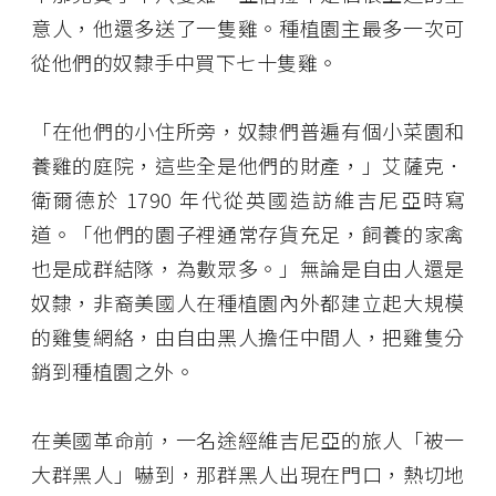
意人，他還多送了一隻雞。種植園主最多一次可
從他們的奴隸手中買下七十隻雞。
「在他們的小住所旁，奴隸們普遍有個小菜園和
養雞的庭院，這些全是他們的財產，」艾薩克．
衛爾德於 1790 年代從英國造訪維吉尼亞時寫
道。「他們的園子裡通常存貨充足，飼養的家禽
也是成群結隊，為數眾多。」無論是自由人還是
奴隸，非裔美國人在種植園內外都建立起大規模
的雞隻網絡，由自由黑人擔任中間人，把雞隻分
銷到種植園之外。
在美國革命前，一名途經維吉尼亞的旅人「被一
大群黑人」嚇到，那群黑人出現在門口，熱切地