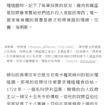
種植園時，記下了每筆採買的狀況：雞肉和雞蛋
是奴隸最常賣給他們這戶白人家庭的東西；唯一
跟家禽無關的買賣是廚子和傑佛遜的情婦，莎
麗．海明斯。
湯馬斯．傑弗遜（Thomas Jefferson, 1743-1826），美利堅合眾國第
三任總統，同時也是《美國獨立宣言》主要起草人。紀錄顯示，傑弗遜
一生中曾擁有逾 650 名奴隸，他既公開坦承相信奴隸制度不人道且終將
絕跡，但他又繼續蓄奴，遭批評為偽善。（Source：
Wikimedia
）
類似的商業往來也發生在南卡羅萊納州的稻米種
植園，那裡的奴隸往往被要求種植糧食自給。
1728 年，一個名叫伊利亞斯．鮑爾的白人奴隸
主以一鎊又十五先令的價格，從他的奴隸亞伯拉
罕那兒買了十八隻雞。亞伯拉罕是個很上道的生