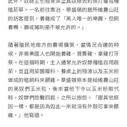
此外，奴隸主也經常禁止其奴隸去釣魚打獵或種
植菸草。一名前往喬治．華盛頓的居所維農山莊
的訪客提到，養雞成了「黑人唯一的樂趣，但飼
養鴨、鵝或豬則是不被允許的。」
隨著殖民地南方的農場擴張，當情況合適的時
候，非裔美國人也開始養雞、買賣雞、拿雞打牙
祭。在這個時期，主人通常允許奴隸種植自用蔬
菜，並且用菜園廢料、餐桌上的殘渣以及玉米粉
做成的粗飼料來餵雞。華盛頓原本是給維農山莊
的黑奴們玉米粒，後來當他下令以玉米粉取代
時，奴隸們怨聲四起，之所以抱怨，「跟其他原
因一樣，都是因為如此一來就沒有外殼可拿來餵
雞，」他寫道。