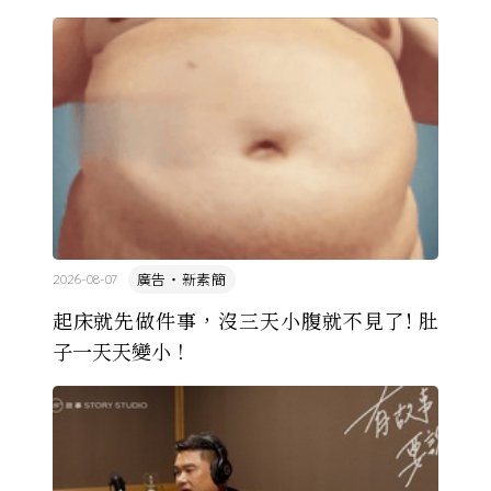
看漫畫，他們想畫，但以前一講出來就會被罵，「你
畫畫怎麼活？」
廣告・新素簡
2026-08-07
起床就先做件事，沒三天小腹就不見了! 肚
子一天天變小！