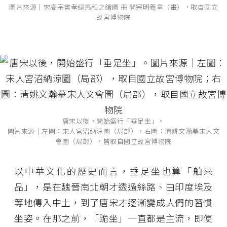
圖片來源│宋高宗書孝經馬和之繪圖 冊 開宗明義章（畫），取自國立
故宮博物院
唐宋以後，開始盛行「垂足坐」。
圖片來源│左圖：宋人宮沼納涼圖（局部），右圖：清姚文瀚摹宋人文
會圖（局部），皆取自國立故宮博物院
以中華文化的歷史而言，垂足坐也算「舶來
品」，是在魏晉南北朝才透過絲路、由印度埃及
等地傳入中土，到了唐宋才逐漸變成人們的習慣
坐姿。在那之前，「跪坐」一直都是主流，即便