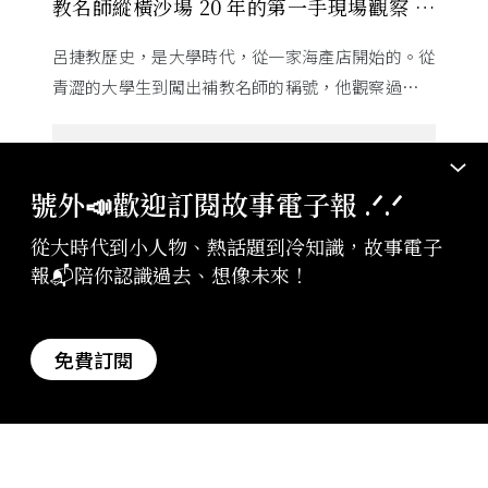
教名師縱橫沙場 20 年的第一手現場觀察 ft.
呂捷
呂捷教歷史，是大學時代，從一家海產店開始的。從
青澀的大學生到闖出補教名師的稱號，他觀察過幾十
萬名學生怎麼學歷史，也看著臺灣的歷史教育從課本
裡幾乎沒有臺灣史，一路 ...
號外📣歡迎訂閱故事電子報 .ᐟ‪‪.ᐟ
從大時代到小人物、熱話題到冷知識，故事電子
報📬陪你認識過去、想像未來！
免費訂閱
故事
2026-07-17
【漫想誌】以前，漫畫就該在租書店看：臺
灣租書店興衰小史