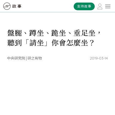
支持故事
盤腿、蹲坐、跪坐、垂足坐，
聽到「請坐」你會怎麼坐？
中央研究院 | 研之有物
2019-03-14