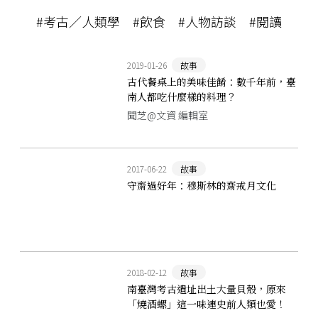
#考古／人類學
#飲食
#人物訪談
#閱讀
2019-01-26
故事
古代餐桌上的美味佳餚：數千年前，臺
南人都吃什麼樣的料理？
聞芝@文資 編輯室
2017-06-22
故事
守齋過好年：穆斯林的齋戒月文化
2018-02-12
故事
南臺灣考古遺址出土大量貝殼，原來
「燒酒螺」這一味連史前人類也愛！