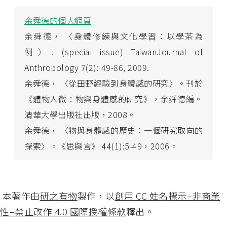
余舜德的個人網頁
余舜德， 〈身體修練與文化學習：以學茶為
例〉. (special issue) TaiwanJournal of
Anthropology 7(2): 49-86, 2009.
余舜德， 〈從田野經驗到身體感的研究〉。刊於
《體物入微：物與身體感的研究》，余舜德編。
清華大學出版社出版，2008。
余舜德， 〈物與身體感的歷史：一個研究取向的
探索〉。《思與言》 44(1):5-49，2006。
本著作由
研之有物
製作，以
創用 CC 姓名標示–非商業
性–禁止改作 4.0 國際授權條款
釋出。