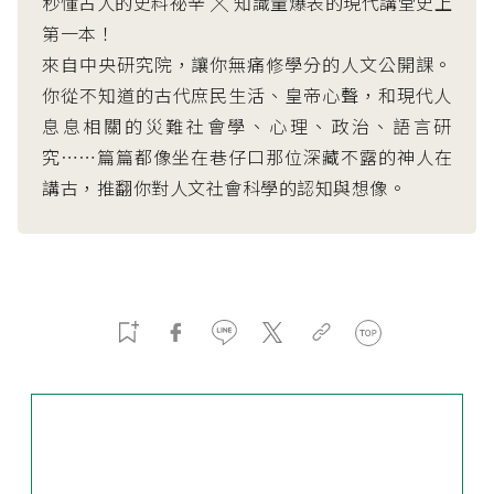
秒懂古人的史料祕辛 ╳ 知識量爆表的現代講堂史上
第一本！
來自中央研究院，讓你無痛修學分的人文公開課。
你從不知道的古代庶民生活、皇帝心聲，和現代人
息息相關的災難社會學、心理、政治、語言研
究⋯⋯篇篇都像坐在巷仔口那位深藏不露的神人在
講古，推翻你對人文社會科學的認知與想像。