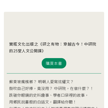
寶瓶文化出版之《研之有物：穿越古今！中研院
的25堂人文公開課》
購買本書
蘇東坡瘋檳榔？ 明朝人愛寫炫耀文？
鼓吹自己好棒，竟沒用？ 中研院，在做什麼？！
跌破你眼鏡的史料趣事、學者口袋裡的故事，
用鄉民說書般的白話文，翻譯給你聽！