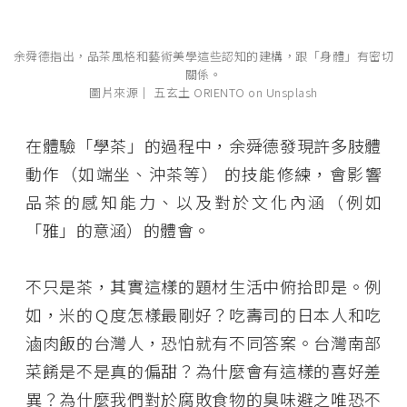
余舜德指出，品茶風格和藝術美學這些認知的建構，跟「身體」有密切
關係。
圖片來源│ 五玄土 ORIENTO on Unsplash
在體驗「學茶」的過程中，余舜德發現許多肢體
動作（如端坐、沖茶等） 的技能修練，會影響
品茶的感知能力、以及對於文化內涵（例如
「雅」的意涵）的體會。
不只是茶，其實這樣的題材生活中俯拾即是。例
如，米的Ｑ度怎樣最剛好？吃壽司的日本人和吃
滷肉飯的台灣人，恐怕就有不同答案。台灣南部
菜餚是不是真的偏甜？為什麼會有這樣的喜好差
異？為什麼我們對於腐敗食物的臭味避之唯恐不