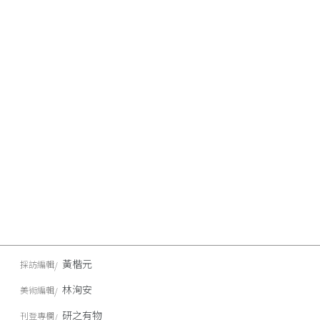
黃楷元
採訪編輯
林洵安
美術編輯
研之有物
刊登專欄