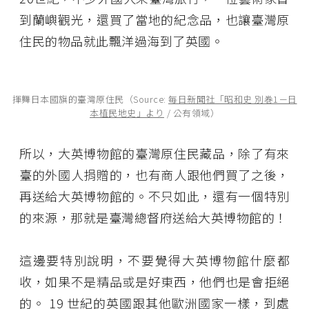
到蘭嶼觀光，還買了當地的紀念品，也讓臺灣原
住民的物品就此飄洋過海到了英國。
揮舞日本國旗的臺灣原住民（Source:
毎日新聞社「昭和史 別巻1－日
本植民地史」より
/ 公有領域）
所以，大英博物館的臺灣原住民藏品，除了有來
臺的外國人捐贈的，也有商人跟他們買了之後，
再送給大英博物館的。不只如此，還有一個特別
的來源，那就是臺灣總督府送給大英博物館的！
這邊要特別說明，不要覺得大英博物館什麼都
收，如果不是精品或是好東西，他們也是會拒絕
的。 19 世紀的英國跟其他歐洲國家一樣，到處