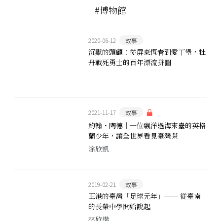
#博物館
2020-06-12
故事
沉默的頭顱：從屏東恆春到愛丁堡，牡
丹戰死勇士的百年漂流拼圖
2021-11-17
故事
約翰・陶德｜一位飄洋過海來臺的英格
蘭少年，讓全世界看見臺灣茶
涂欣凱
2019-02-21
故事
正港的臺灣「足球元年」── 從臺南
的長榮中學開始說起
林欣楷