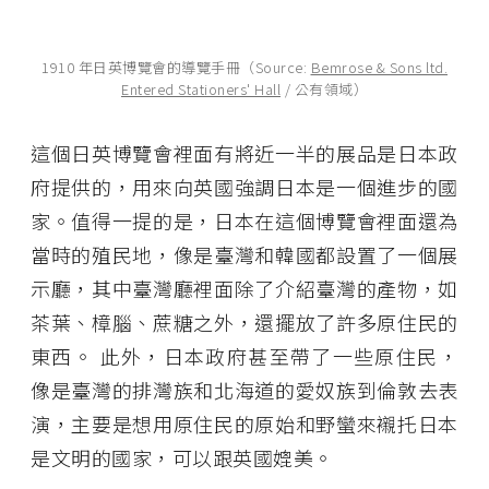
1910 年日英博覽會的導覽手冊（Source:
Bemrose & Sons ltd.
Entered Stationers' Hall
/ 公有領域）
這個日英博覽會裡面有將近一半的展品是日本政
府提供的，用來向英國強調日本是一個進步的國
家。值得一提的是，日本在這個博覽會裡面還為
當時的殖民地，像是臺灣和韓國都設置了一個展
示廳，其中臺灣廳裡面除了介紹臺灣的產物，如
茶葉、樟腦、蔗糖之外，還擺放了許多原住民的
東西。 此外，日本政府甚至帶了一些原住民，
像是臺灣的排灣族和北海道的愛奴族到倫敦去表
演，主要是想用原住民的原始和野蠻來襯托日本
是文明的國家，可以跟英國媲美。