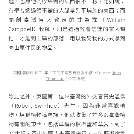
趣，也讓他們收集到的東西很不一樣，比如說：
有學者透過領事館的人脈拿到平埔族的東西；而
開創臺灣盲人教育的甘為霖（William
Campbell）牧師，則是透過教會信徒的家人幫
忙，才能到山區的部落，用以物易物的方式拿到
高山原住民的物品。
英國攝影師 1871 年拍下的平埔族母親及小孩（Source:
John
Thomson.
/ 公有領域）
除此之外，英國第一位來臺灣的外交官員史溫侯
（Robert Swinhoe）先生，因為非常喜歡植
物，堪稱植物追星族，他就收集了許多跟臺灣植
物有關的東西，包括草編的檳榔籃和草蓆。到了
20世紀，不少外國人來臺灣旅行，一位藝術家曾