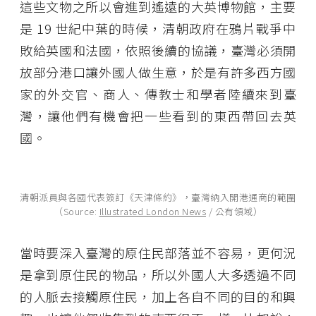
這些文物之所以會進到遙遠的大英博物館，主要
是 19 世紀中葉的時候，清朝政府在鴉片戰爭中
敗給英國和法國，依照後續的協議，臺灣必須開
放部分港口讓外國人做生意，於是有許多西方國
家的外交官、商人、傳教士和學者陸續來到臺
灣，讓他們有機會把一些看到的東西帶回去英
國。
清朝派員與各國代表簽訂《天津條約》，臺灣納入開港通商的範圍
（Source:
Illustrated London News
/ 公有領域）
當時要深入臺灣的原住民部落並不容易，更何況
是拿到原住民的物品，所以外國人大多透過不同
的人脈去接觸原住民，加上各自不同的目的和興