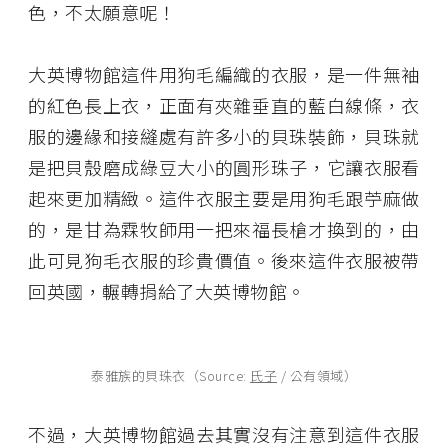
色，不太願意呢！
大英博物館這件用狗毛編織的衣服，是一件無袖
的紅色長上衣，正面有夾雜垂直的藍白線條，衣
服的邊緣和接縫處有許多小的貝珠裝飾，貝珠就
是把貝殼磨成綠豆大小的圓形珠子，它讓衣服看
起來更加精緻。這件衣服主要是用狗毛跟苧麻做
的，是甘為霖牧師用一把來福長槍才換到的，由
此可見狗毛衣服的珍貴價值。後來這件衣服被帶
回英國，輾轉捐給了大英博物館。
泰雅族的貝珠衣（Source:
氏子
/ 公有領域）
不過，大英博物館過去其實沒有注意到這件衣服