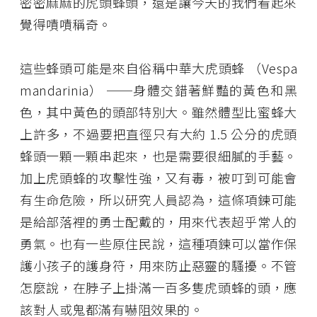
密密麻麻的虎頭蜂頭，還是讓今天的我們看起來
覺得嘖嘖稱奇。
這些蜂頭可能是來自俗稱中華大虎頭蜂 （Vespa
mandarinia） ──身體交錯著鮮豔的黃色和黑
色，其中黃色的頭部特別大。雖然體型比蜜蜂大
上許多，不過要把直徑只有大約 1.5 公分的虎頭
蜂頭一顆一顆串起來，也是需要很細膩的手藝。
加上虎頭蜂的攻擊性強，又有毒，被叮到可能會
有生命危險，所以研究人員認為，這條項鍊可能
是給部落裡的勇士配戴的，用來代表超乎常人的
勇氣。也有一些原住民說，這種項鍊可以當作保
護小孩子的護身符，用來防止惡靈的騷擾。不管
怎麼說，在脖子上掛滿一百多隻虎頭蜂的頭，應
該對人或鬼都滿有嚇阻效果的。