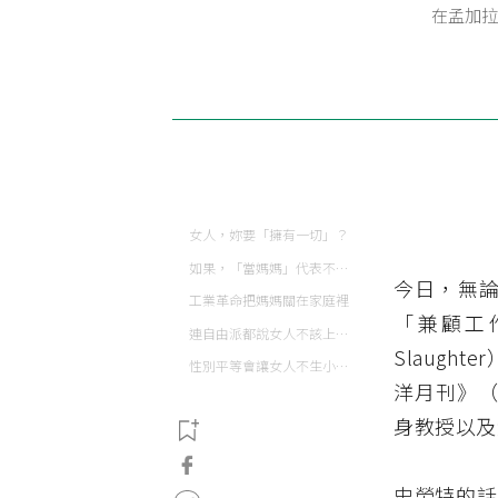
在孟加拉
女人，妳要「擁有一切」？
如果，「當媽媽」代表不能去工作……
今日，無
工業革命把媽媽關在家庭裡
「兼顧工作
連自由派都說女人不該上班？
Slaugh
性別平等會讓女人不生小孩？答案恰恰相反！
洋月刊》（
身教授以及
史勞特的話引