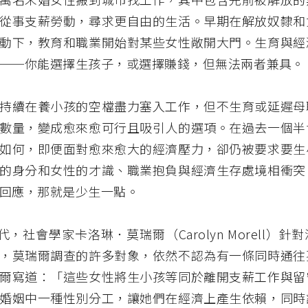
從事支薪勞動，尋求更自由的生活。早期在解放奴隸和
動下，教育和職業開始對某些女性敞開大門。生育與經
──你能選擇生孩子，或選擇賺錢，但無法兩者兼具。
持續在養小孩的空檔盡力塞入工作，但不生育或延遲母
數量，變成愈來愈可行且吸引人的選項。在過去一個半
如何，即便面對愈來愈大的經濟壓力，卻仍被要求要生
的身分和女性的才識、職業抱負與經濟生存處境相衝突
回應，那就是少生一點。
 年代，社會學家卡洛琳．莫瑞爾（Carolyn Morell）
，莫瑞爾調查的許多對象，依然不認為有一條同時通往
爾寫道：「這些女性將生小孩等同於離開支薪工作與留
婚姻中一種性別分工，讓她們在經濟上產生依賴，同時