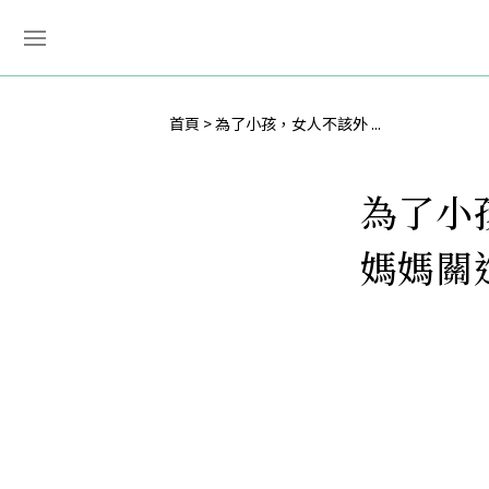
首頁
為了小孩，女人不該外 ...
為了小
媽媽關