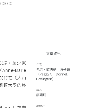
.0 DEED）
文章資訊
說法，至少就
作者
-Marie
佩吉．歐唐納．海芬頓
（Peggy O’Donnell
史勞特在《大西
Heffington）
林斯頓大學的終
譯者
廖素珊
出版社
Obama）在布