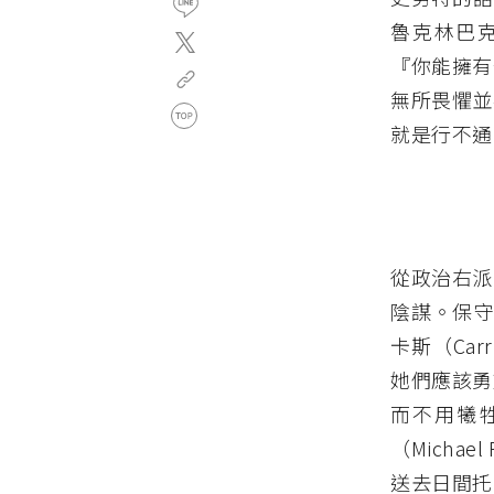
魯克林巴克
『你能擁有
無所畏懼並
就是行不通
從政治右派
陰謀。保守的
卡斯（Car
她們應該勇
而不用犧牲
（Micha
送去日間托