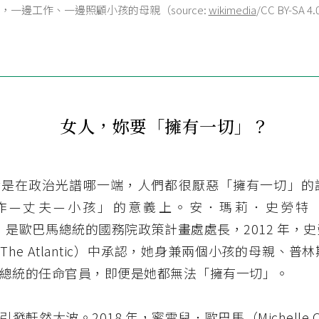
，一邊工作、一邊照顧小孩的母親（source:
wikimedia
/CC BY-SA 4
女人，妳要「擁有一切」？
論是在政治光譜哪一端，人們都很厭惡「擁有一切」的
—丈夫—小孩」的意義上。安．瑪莉．史勞特（Anne
ter）是歐巴馬總統的國務院政策計畫處處長，2012 年，
The Atlantic）中承認，她身兼兩個小孩的母親、普
總統的任命官員，即便是她都無法「擁有一切」。
發軒然大波。2018 年，蜜雪兒．歐巴馬（Michelle 