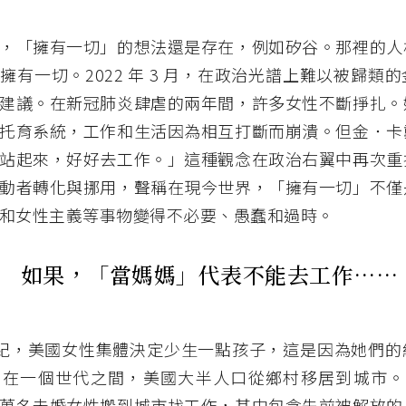
，「擁有一切」的想法還是存在，例如矽谷。那裡的人
擁有一切。2022 年 3 月，在政治光譜上難以被歸類
建議。在新冠肺炎肆虐的兩年間，許多女性不斷掙扎。
托育系統，工作和生活因為相互打斷而崩潰。但金．卡
站起來，好好去工作。」這種觀念在政治右翼中再次重
動者轉化與挪用，聲稱在現今世界，「擁有一切」不僅
和女性主義等事物變得不必要、愚蠢和過時。
如果，「當媽媽」代表不能去工作……
 世紀，美國女性集體決定少生一點孩子，這是因為她們
在一個世代之間，美國大半人口從鄉村移居到城市。 1
萬名未婚女性搬到城市找工作，其中包含先前被解放的