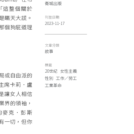
衛城出版
：「這整個關於
是瞞天大謊。
刊登日期
2023-11-17
那個狗屁道理
文章分類
故事
標籤
20世紀
女性主義
局或自由派的
性別
工作／勞工
m）主席卡莉．盧
工業革命
的，是讓女人相信
業界的領袖，
的麥克．彭斯
能擁有一切，但你