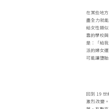
在某些地方
盡全力就能
給女性類似
靠的學校與
是：「給我
派的婦女運
可能讓墮胎
回到 19
激烈改變。
葉，有數百