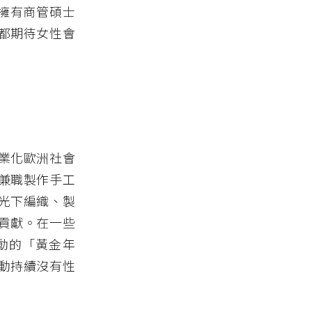
時擁有商管碩士
都期待女性會
業化歐洲社會
兼職製作手工
光下編織、製
貢獻。在一些
動的「黃金年
動持續沒有性