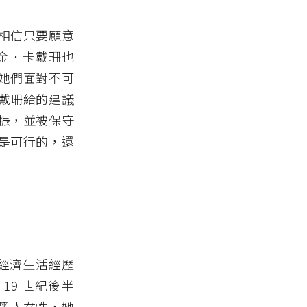
相信只要願意
的金．卡戴珊也
她們面對不可
戴珊給的建議
振，並被保守
是可行的，還
的經濟生活經歷
9 世紀後半
黑人女性，她