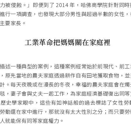
力被侵蝕。」即便到了 2014 年，哈佛商學院針對同
進行一項調查，也發現大部分男性與超過半數的女性，
主要家長。
工業革命把媽媽關在家庭裡
描述一種典型的案例，這種案例經常始於前現代、前工
，原先當地的農夫家庭透過耕作自有田地獲取食物，並
計。每天夜晚或在漫長的冬夜，幸福的農夫家庭會在燭
毯，妻子會與丈夫一起工作，為家庭經濟基礎復出同等
的歷史學家眼中，這些有如神話般的過去標誌了女性勞
勞動還在家中進行，那就沒有太大性別之分；而只要勞
人就能保有同等家庭權力。