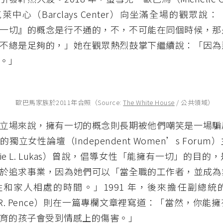
萊中心（Barclays Center）向坐滿全場的觀眾說
一切』的概念是行不通的，不，不可能在同個時候，那
不總是足夠的，」她在觀眾熱烈鼓掌下繼續說：「因為
。」
歐巴馬家族於2011年合照（Source:
The White House
/ 公共領域）
立場來說，擁有一切的概念則長期被他們嘲笑是一場騙
獨立女性論壇（Independent Women’s Foru
rie L. Lukas）曾說，倡導女性「能擁有一切」的目
於追求事業，因為她們可以「當全職的工作者，並成為
和家人相處的時間。」1991 年，後來擔任副總統
el R. Pence）則在一篇專欄文章裡寫道：「當然，你
育的孩子會受到情感上的傷害。」