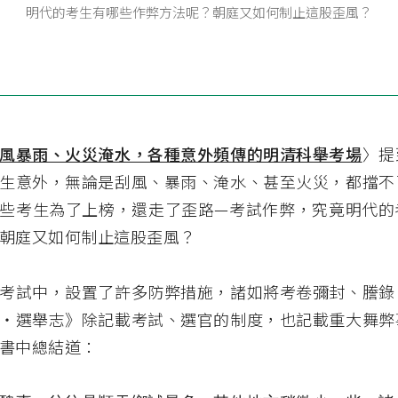
明代的考生有哪些作弊方法呢？朝庭又如何制止這股歪風？
風暴雨、火災淹水，各種意外頻傳的明清科舉考場
〉提
生意外，無論是刮風、暴雨、淹水、甚至火災，都擋不
些考生為了上榜，還走了歪路—考試作弊，究竟明代的
朝庭又如何制止這股歪風？
考試中，設置了許多防弊措施，諸如將考卷彌封、謄錄
‧選舉志》除記載考試、選官的制度，也記載重大舞弊
書中總結道：