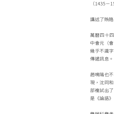
（1435
講述了賄賂
萬曆四十四
中會元（會
幾乎不識字
傳遞訊息。
趙鳴陽也不
現，沈同和
部複試出了
是《論語》
舉辦科舉考