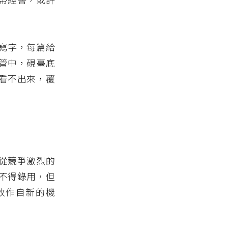
寫字，每篇給
管中，硯臺底
看不出來，覆
從競爭激烈的
不得錄用，但
改作自新的機