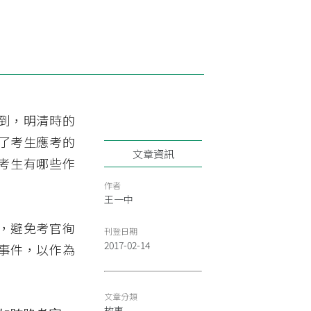
到，明清時的
了考生應考的
文章資訊
考生有哪些作
作者
王一中
，避免考官徇
刊登日期
2017-02-14
事件，以作為
文章分類
故事