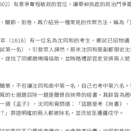
－1502）有意爭奪程敏政的官位，讓華昶挑起的政治鬥爭
、關節、割卷，再介紹另一種常見的作弊方法，稱為「
年（1616）有一位名為沈同和的考生，鄉試已招物議
試第一名），引發眾人譁然。原來沈同和是副都御史沈
，遂找了同鄉趙鳴陽協助，並賄賂禮部官吏安排兩人號
簡單，不但讓沈同和高中第一名，自己也考中第六名。
寫的七道題目除一題是謄錄自挾帶的經書，其餘皆為趙
一道《孟子》，沈同和竟問道：「這題是考《尚書》、
？」罪證明確的兩人都被除名，並流放至邊疆戍守。
試的貢院不只要檢查儀容，也會搜查行囊，沈同和能挾