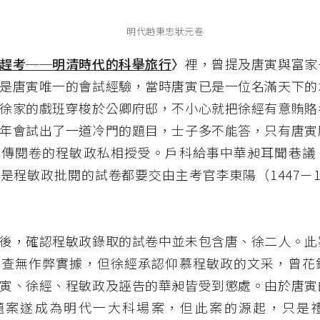
明代趙秉忠狀元卷
趕考──明清時代的科舉旅行
〉
裡，曾提及唐寅與富家
是唐寅唯一的會試經驗，當時唐寅已是一位名滿天下的
徐家的戲班穿梭於公卿府邸，不小心就把徐經有意賄賂
年會試出了一道冷門的題目，士子多不能答，只有唐寅
謠傳閱卷的程敏政私相授受。戶科給事中華昶耳聞巷議
是程敏政批閱的試卷都要交由主考官李東陽（1447－1
後，確認程敏政錄取的試卷中並未包含唐、徐二人。此
仍查無作弊實據，但徐經承認仰慕程敏政的文采，曾花
寅、徐經、程敏政及誣告的華昶皆受到懲處。由於唐寅
題案遂成為明代一大科場案，但此案的源起，只是