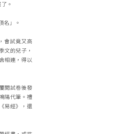
罷了。
頂名」。
，會試竟又高
季文的兒子，
舍相連，得以
覆閱試卷後發
鳴陽代筆。禮
《易經》，還
帶經書，或許