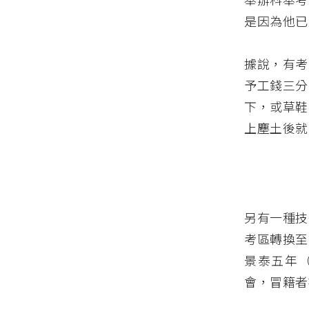
是因為他已
據說，有考
予工錢三分
下，或草鞋
上塵土後就
另有一種技
考區轉換至
景泰五年（
會，冒籍者