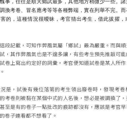
醜事，往往是順天鄉試最多，其他地方稍微少一些。諸
調換考卷、冒名應考等等各種弊端，實在列舉不完。而
厲害的，這種情況很曖昧，考官猜出考生，借此拔擢，
這段記載，可知作弊風氣屬「鄉試」最為嚴重。而與順
試，其作弊風氣也是不遑多讓，有些考生預先推敲可能
試卷上寫出約定好的詞彙，考官便知道試卷是某人所作
。
情況是，試後有幾位落第的考生領出廢卷時，發現考卷
的考卷則被黏在某個中式的人名後，想必是被調換了，
甚至是有的卷子一點批改的痕跡都沒有，應該是考官早
的卷子連看都不想看了。