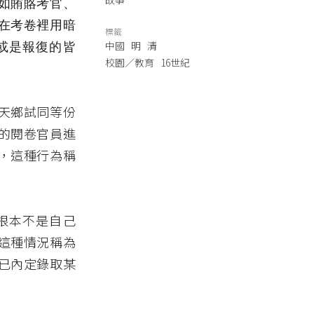
如賄賂考官、
在考卷裡用暗
標籤
中國
明
清
或是報復的皆
校園／教育
16世紀
天鄉試同等份
的閱卷官員進
，這種行為稱
根本不是自己
這種情況稱為
已內定錄取某