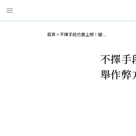
首頁
不擇手段也要上榜！破 ...
不擇手
舉作弊