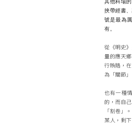
其他科場的
挾帶經書、
號是最為
有。
從《明史》
量的應天鄉
行賄賂，在
為「關節」
也有一種
的，而自己
「割卷」。
某人，剩下