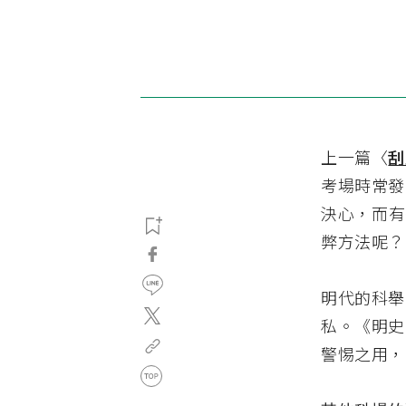
上一篇〈
刮
考場時常發
決心，而有
弊方法呢？
明代的科舉
私。《明史
警惕之用，