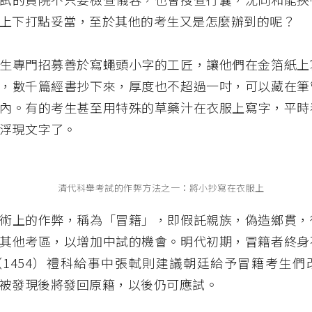
上下打點妥當，至於其他的考生又是怎麼辦到的呢？
生專門招募善於寫蠅頭小字的工匠，讓他們在金箔紙上
，數千篇經書抄下來，厚度也不超過一吋，可以藏在筆
內。有的考生甚至用特殊的草藥汁在衣服上寫字，平時
浮現文字了。
清代科舉考試的作弊方法之一：將小抄寫在衣服上
術上的作弊，稱為「冒籍」，即假託親族，偽造鄉貫，
其他考區，以增加中試的機會。明代初期，冒籍者終身
1454）禮科給事中張軾則建議朝廷給予冒籍考生們
被發現後將發回原籍，以後仍可應試。