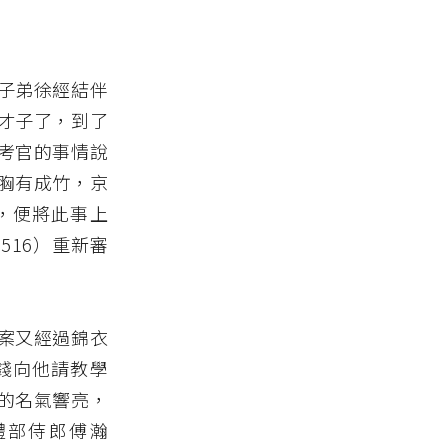
子弟徐經結伴
才子了，到了
考官的事情說
胸有成竹，京
，便將此事上
516）重新審
案又經過錦衣
錢向他請教學
的名氣響亮，
禮部侍郎傅瀚