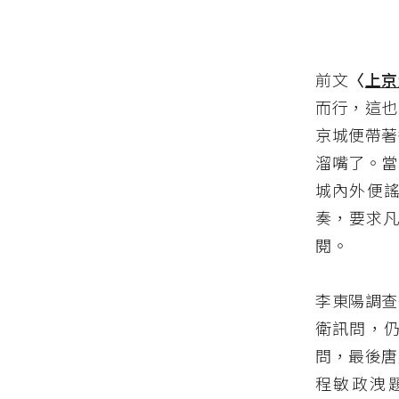
前文
〈
上京
而行，這也
京城便帶著
溜嘴了。當
城內外便
奏，要求凡
閱。
李東陽調查
衛訊問，
問，最後唐
程敏政洩