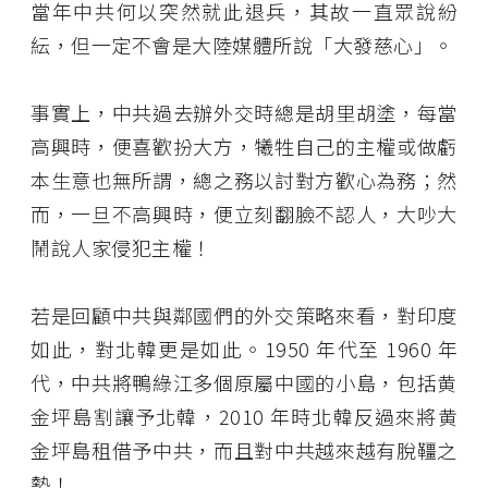
當年中共何以突然就此退兵，其故一直眾說紛
紜，但一定不會是大陸媒體所說「大發慈心」。
事實上，中共過去辦外交時總是胡里胡塗，每當
高興時，便喜歡扮大方，犧牲自己的主權或做虧
本生意也無所謂，總之務以討對方歡心為務；然
而，一旦不高興時，便立刻翻臉不認人，大吵大
鬧說人家侵犯主權！
若是回顧中共與鄰國們的外交策略來看，對印度
如此，對北韓更是如此。1950 年代至 1960 年
代，中共將鴨綠江多個原屬中國的小島，包括黄
金坪島割讓予北韓，2010 年時北韓反過來將黄
金坪島租借予中共，而且對中共越來越有脫韁之
勢！