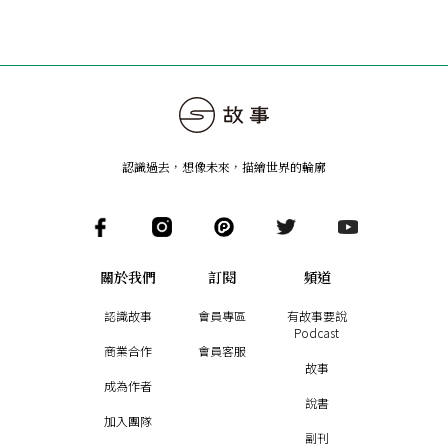
認識過去，想像未來
，
描繪世界的輪廓
關於我們
訂閱
頻道
認識故事
會員專區
有故事要說
Podcast
商業合作
會員客服
故事
成為作者
說書
加入團隊
副刊