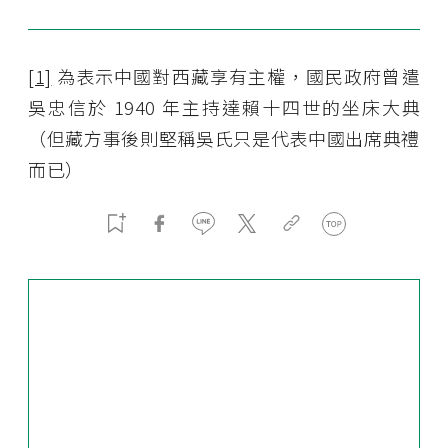
[1]
為表示中國對西藏享有主權，國民政府曾遣
吳忠信於 1940 年主持達賴十四世的坐床大典
（但藏方事後則堅稱吳氏只是代表中國出席典禮
而已）