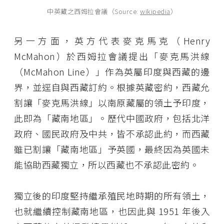
中英藏之西姆拉會議（Source:
wikipedia
）
另一方面，英方代表麥克馬克（Henry
McMahon）於西姆拉會議提出「麥克馬洪線
（McMahon Line）」作為英屬印度與西藏的邊
界，並逕自與西藏訂約。根據英藏密約，西藏允
割讓「麥克馬洪線」以南原藏屬的領土予印度，
此即為「藏南地區」。歷代中國政府，包括北洋
政府、國民政府及中共，皆不承認此約，而西藏
雖已割讓「藏南地區」予英國，最終因為英國未
能協助西藏獨立，所以西藏也不承認此密約。
獨立後的印度堅持繼承殖民地時期的所有領土，
也就繼續控制藏南地區，也因此與 1951 年後入