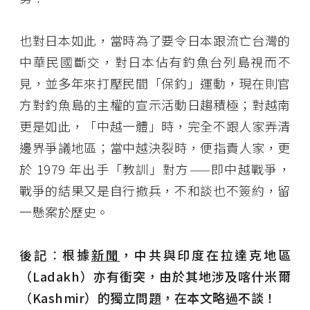
也對日本如此，當時為了要令日本跟流亡台灣的
中華民國斷交，對日本佔有釣魚台列島視而不
見，並多年來打壓民間「保釣」運動，現在則官
方對釣魚島的主權的宣示活動日趨積極；對越南
更是如此，「中越一體」時，完全不跟人家弄清
邊界爭議地區；當中越決裂時，便指責人家，更
於 1979 年出手「教訓」對方——即中越戰爭，
戰爭的結果又是自行撤兵，不和談也不簽約，留
一懸案於歷史。
後記︰根據
新聞
，中共與印度在拉達克地區
（Ladakh）亦有衝突，由於其地涉及喀什米爾
（Kashmir）的獨立問題，在本文略過不談！