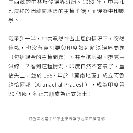
主西藏的中共爆發邊界糾紛。1962 年，中共和
印度終於因藏南地區的主權爭議，而爆發中印戰
爭。
戰爭到一半，中共竟然在占上風的情況下，突然
停戰，也沒有意思要與印度談判解決邊界問題
（包括錫金的主權問題），甚至還兵退回麥克馬
洪線！？看到這種情況，印度自然不客氣了，重
佔失土，並於 1987 年於「藏南地區」成立阿魯
納恰爾邦（Arunachal Pradesh），成為印度第
29 個邦，名正言順成為正式領土！
紅色區域是中印領土東線爭議地區西藏南部