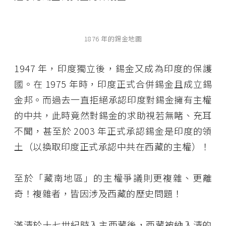
1876 年的錫金地圖
1947 年，印度獨立後，錫金又成為印度的保護
國。在 1975 年時，印度正式合併錫金且成立錫
金邦。而過去一直拒絕承認印度對錫金擁有主權
的中共，此時竟然對錫金的求助視若無睹、充耳
不聞，甚至於 2003 年正式承認錫金是印度的領
土（以換取印度正式承認中共在西藏的主權）！
至於「藏南地區」的主權爭議則更複雜、更離
奇！複雜者，皆因涉及西藏的歷史問題！
滿清於十七世紀時入主西藏後，西藏被納入清的