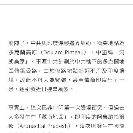
前陣子，中共與印度爆發邊界糾紛，衝突地點為
多克蘭高原（Doklam Plateau），中國稱「洞
朗高原」。事源中共計劃於中共轄下的多克蘭地
區修築公路，由於修路地點鄰近不丹及印度邊
境，故此不丹大為緊張，甚至情商印度出面干
涉，逐引發近日連串風波。
事實上，這次已非中印第一次邊境衝突。但過去
大多發生在「藏南地區」，即印度的阿魯納恰爾
邦（Arunachal Pradesh），這次則發生在國際