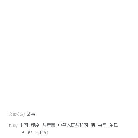
故事
文章分類
中國
印度
共產黨
中華人民共和國
清
英國
殖民
標籤
19世紀
20世紀