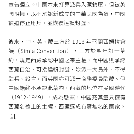
宣告獨立。中國本來打算派兵入藏鎮壓，但被英
國阻撓，以不承認新成立的中華民國為脅，中國
被迫停止用兵，並恢復達賴封號。
後來，中、英、藏三方於 1913 年召開西姆拉會
議（Simla Convention），三方於翌年訂一草
約，規定西藏承認中國之宗主權，而中國則承認
西藏自治，可授達賴封號，除派一大員外，不得
駐兵、設官，而英國亦可派一商務委員駐藏。但
中國始終不承認此草約，西藏的地位在民國時代
（1912-1949），成為懸案，中國充其量只擁有
西藏名義上的主權，西藏逐成有實無名的國家。
[1]