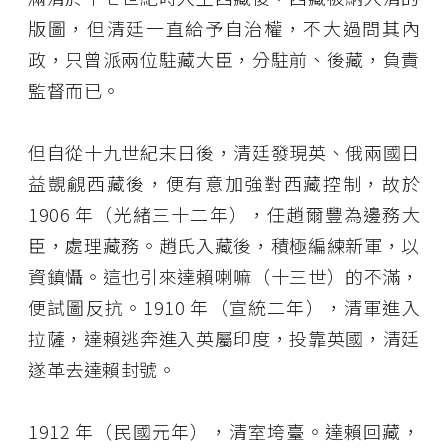
版圖，但清廷一直給予自治權，不大過問其內
政，只曾派兩位駐藏大臣，分駐前、後藏，負責
監督而已。
但自從十九世紀末日後，清廷發現英、俄兩國日
益覬覦西藏後，便有意加強對西藏控制，故於
1906 年（光緒三十二年），任趙爾豐為邊務大
臣，處理藏務。趙氏入藏後，積極編練新軍，以
資鎮懾。這也引來達賴喇嘛（十三世）的不滿，
便試圖反抗。1910 年（宣統二年），清軍進入
拉薩，達賴逃奔進入英屬印度，投靠英國，清廷
遂革去達賴封號。
1912 年（民國元年），清室垮臺。達賴回藏，