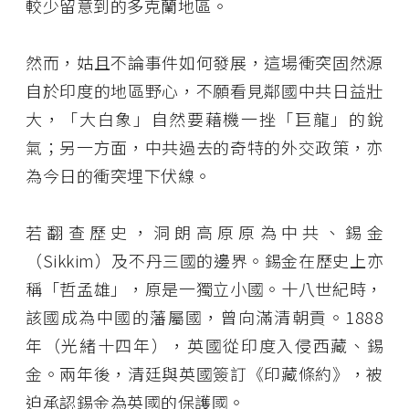
較少留意到的多克蘭地區。
然而，姑且不論事件如何發展，這場衝突固然源
自於印度的地區野心，不願看見鄰國中共日益壯
大，「大白象」自然要藉機一挫「巨龍」的銳
氣；另一方面，中共過去的奇特的外交政策，亦
為今日的衝突埋下伏線。
若翻查歷史，洞朗高原原為中共、錫金
（Sikkim）及不丹三國的邊界。錫金在歷史上亦
稱「哲孟雄」，原是一獨立小國。十八世紀時，
該國成為中國的藩屬國，曾向滿清朝貢。1888
年（光緒十四年），英國從印度入侵西藏、錫
金。兩年後，清廷與英國簽訂《印藏條約》，被
迫承認錫金為英國的保護國。