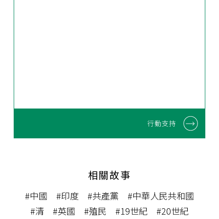
行動支持
相關故事
#中國
#印度
#共產黨
#中華人民共和國
#清
#英國
#殖民
#19世紀
#20世紀