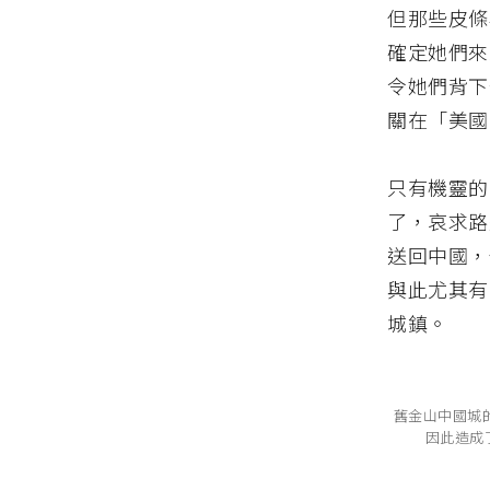
但那些皮條
確定她們來
令她們背下
關在「美國
只有機靈的
了，哀求路
送回中國，
與此尤其有
城鎮。
舊金山中國城的
因此造成