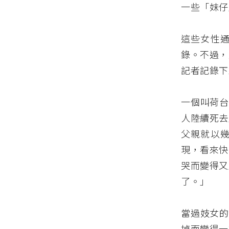
一些「妹仔
這些女性
錄。不過，
記者記錄下
一個叫荷台
人陸續死去
父親就以
現，看來快
哭而變得又
了。」
當過妓女的
掉而變得一