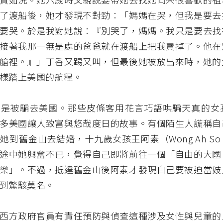
了渡船後，她才發現不對勁：「媽媽在哭，但我是要去
要哭。於是我對她說：『別哭了，媽媽。我只是要去找
接著我那一無是處的爸爸就在渡船上把我賣掉了。他在
艙裡。』」丁香又踢又叫，但最後她被放出來時，她的
樣踏上美國的航程。
則是被騙去美國。那些皮條客用花言巧語哄騙天真的女
多美國讓人致富與悠哉度日的故事。有個陌生人謊稱自
她到舊金山去結婚，十九歲女孩王阿素（Wong Ah S
途中她興奮不已，覺得自己即將前往一個「自由的大國
樂」。不過，抵達舊金山後阿素才發現自己要被迫當妓
到驚駭莫名。
西方政府官員有責任預防與偵查這種涉及女性與兒童的