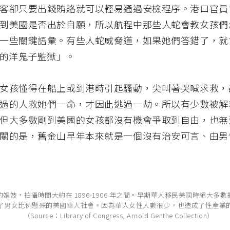
客卻只要出錢賄賂就可以輕易通過安檢程序。港口官員
到美國是否出於自願，所以航程中那些人蛇會教女孩們
一些關鍵語彙。有些人蛇威脅道，如果她們答錯了，就
的洋鬼子監獄」。
女孩懂得在船上或到港時引起騷動，尖叫著哭喊求救，
過的人救她們一命，才因此逃過一劫。所以有少數被解
但大多數剛到美國的女孩都沒有機會爭取到自由，也無
關的是，舊金山早年本來就是一個沒有治安可言、由男
娼妓，拍攝時間大約在 1896-1906 年之間。早期華人移民美國時絕大多
了男女比例懸殊的美國華人社會。因為華人女性人數很少，也造成了性產業
（Source：Library of Congress, Arnold Genthe Collection）