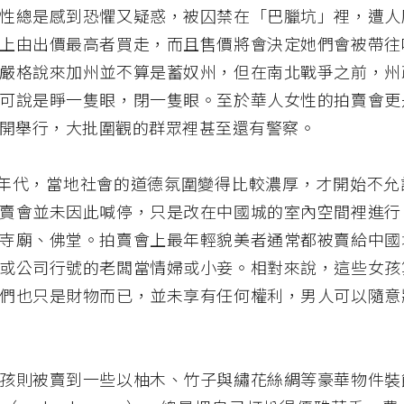
性總是感到恐懼又疑惑，被囚禁在「巴臘坑」裡，遭人
上由出價最高者買走，而且售價將會決定她們會被帶往
嚴格說來加州並不算是蓄奴州，但在南北戰爭之前，州
可說是睜一隻眼，閉一隻眼。至於華人女性的拍賣會更
開舉行，大批圍觀的群眾裡甚至還有警察。
60 年代，當地社會的道德氛圍變得比較濃厚，才開始不
賣會並未因此喊停，只是改在中國城的室內空間裡進行
寺廟、佛堂。拍賣會上最年輕貌美者通常都被賣給中國
或公司行號的老闆當情婦或小妾。相對來說，這些女孩
們也只是財物而已，並未享有任何權利，男人可以隨意
孩則被賣到一些以柚木、竹子與繡花絲綢等豪華物件裝