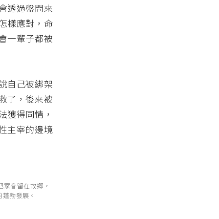
會透過盤問來
怎樣應對，命
會一輩子都被
說自己被綁架
救了，後來被
法獲得同情，
性主宰的邊境
數把家眷留在故鄉，
的蓬勃發展。