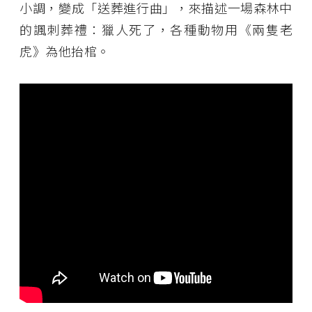
小調，變成「送葬進行曲」，來描述一場森林中
的諷刺葬禮：獵人死了，各種動物用《兩隻老
虎》為他抬棺。