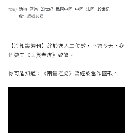
動物
音樂
20世紀
民國中國
中國
法國
19世紀
標籤
虎年貓奴必看
【冷知識週刊】終於邁入二位數，不過今天，我
們要向《兩隻老虎》致敬。
你可能知道：《兩隻老虎》曾經被當作國歌。