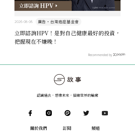
廣告・台灣癌症基金會
2026-08-06
立即諮詢HPV！是對自己健康最好的投資，
把握現在不嫌晚！
Recommended by
認識過去，想像未來
，
描繪世界的輪廓
關於我們
訂閱
頻道