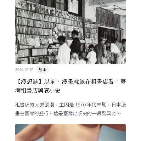
故事
2026-07-17
【漫想誌】以前，漫畫就該在租書店看：臺
灣租書店興衰小史
租書店的大擴張潮，主因是 1970 年代末期，日本漫
畫在臺灣的盛行。這是臺灣出版史的一段驚異奇航。
由於臺灣和日本自 1972 年斷交，著作權失去國與國
的協定保護 ...