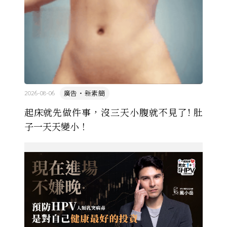
廣告・新素簡
2026-08-06
起床就先做件事，沒三天小腹就不見了! 肚
子一天天變小！