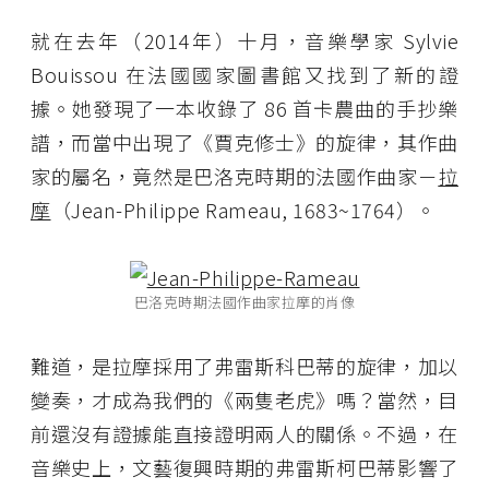
就在去年（2014年）十月，音樂學家 Sylvie
Bouissou 在法國國家圖書館又找到了新的證
據。她發現了一本收錄了 86 首卡農曲的手抄樂
譜，而當中出現了《賈克修士》的旋律，其作曲
家的屬名，竟然是巴洛克時期的法國作曲家－
拉
摩
（Jean-Philippe Rameau, 1683~1764）。
巴洛克時期法國作曲家拉摩的肖像
難道，是拉摩採用了弗雷斯科巴蒂的旋律，加以
變奏，才成為我們的《兩隻老虎》嗎？當然，目
前還沒有證據能直接證明兩人的關係。不過，在
音樂史上，文藝復興時期的弗雷斯柯巴蒂影響了