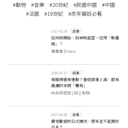
#動物
#音樂
#20世紀
#民國中國
#中國
#法國
#19世紀
#虎年貓奴必看
2017-01-26
故事
從何時開始，向神明起誓一定得「斬雞
頭」？
陳韋聿 Emery
2018-07-17
故事
是賭博還是運動？曾經席捲上海、蔚為
風潮的休閒「賽狗」
中央研究院 | 研之有物
2017-04-06
故事
廣受歡迎的日式燒肉，原來並不起源於
日本？