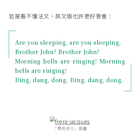
若是看不懂法文，英文版也許更好意會：
Are you sleeping, are you sleeping,
Brother John? Brother John?
Morning bells are ringing! Morning
bells are ringing!
Ding, dang, dong. Ding, dang, dong.
「賈克修士」插畫