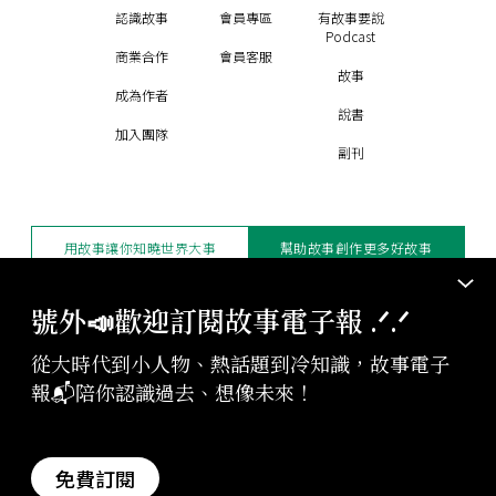
認識故事
會員專區
有故事要說
Podcast
商業合作
會員客服
故事
成為作者
說書
加入團隊
副刊
用故事讓你知曉世界大事
幫助故事創作更多好故事
訂閱電子報
贊助支持
號外📣歡迎訂閱故事電子報 .ᐟ‪‪.ᐟ
從大時代到小人物、熱話題到冷知識，故事電子
版權聲明與轉載規範
報📬陪你認識過去、想像未來！
授權與合作：
contact@storystudio.tw
投稿文章：
gushi@storystudio.tw
StoryStudio Inc. All Rights Reserved.
免費訂閱