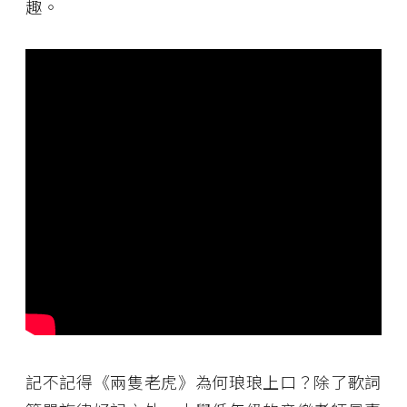
趣。
記不記得《兩隻老虎》為何琅琅上口？除了歌詞