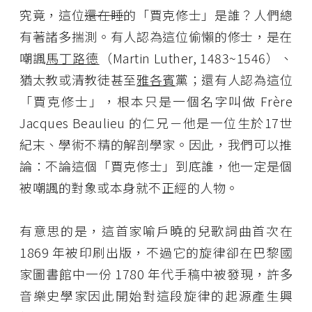
究竟，這位
還在睡
的「賈克修士」是誰？人們總
有著諸多揣測。有人認為這位偷懶的修士，是在
嘲諷
馬丁路德
（Martin Luther, 1483~1546）、
猶太教或清教徒甚至
雅各賓
黨；還有人認為這位
「賈克修士」，根本只是一個名字叫做 Frère
Jacques Beaulieu 的仁兄－他是一位生於17世
紀末、學術不精的解剖學家。因此，我們可以推
論：不論這個「賈克修士」到底誰，他一定是個
被嘲諷的對象或本身就不正經的人物。
有意思的是，這首家喻戶曉的兒歌詞曲首次在
1869 年被印刷出版，不過它的旋律卻在巴黎國
家圖書館中一份 1780 年代手稿中被發現，許多
音樂史學家因此開始對這段旋律的起源產生興