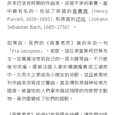
許多巴洛克時期的作曲家，卻是不爭的事實。當
中最有名的，包括了英國的
普賽爾
（Henry
Purcell, 1659~1695）和德國的
巴哈
（Johann
Sebastian Bach, 1685~1750）。
如果說，我們的《兩隻老虎》真的來自一句
「Fra Jacopino」，那麼，這位弗雷斯柯巴蒂先
生一定萬萬沒想到自己的一首大鍵琴曲，不只被
後世改編，還被法國人拿來嘲諷權貴或江湖郎
中，久而久之更成為小朋友的兒歌，並且被奧地
利作曲家改寫成交響曲，甚至傳到某個神祕東方
國度，被當地的人們拿來描述殘障的肉食野生動
物，竟然還變成了他們的國歌。
《兩隻老虎》的奇幻旅程還在持續，讓我們向這