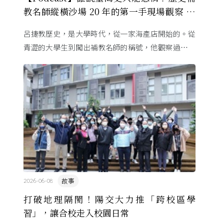
教名師縱橫沙場 20 年的第一手現場觀察 ft.
呂捷
呂捷教歷史，是大學時代，從一家海產店開始的。從
青澀的大學生到闖出補教名師的稱號，他觀察過幾十
萬名學生怎麼學歷史，也看著臺灣的歷史教育從課本
裡幾乎沒有臺灣史，一路 ...
故事
2026-06-08
打破地理隔閡！陽交大力推「跨校區學
習」，讓合校走入校園日常