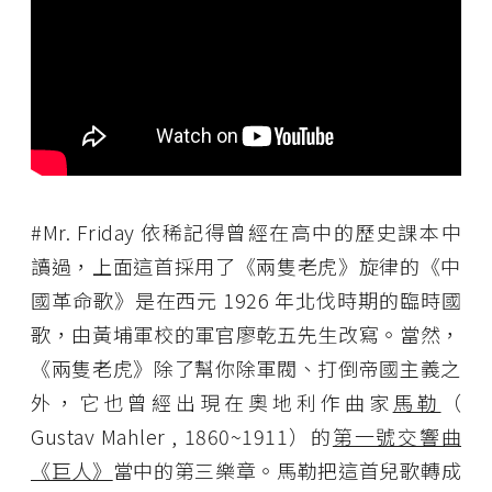
#Mr. Friday 依稀記得曾經在高中的歷史課本中
讀過，上面這首採用了《兩隻老虎》旋律的《中
國革命歌》是在西元 1926 年北伐時期的臨時國
歌，由黃埔軍校的軍官廖乾五先生改寫。當然，
《兩隻老虎》除了幫你除軍閥、打倒帝國主義之
外，它也曾經出現在奧地利作曲家
馬勒
（
Gustav Mahler , 1860~1911）的
第一號交響曲
《巨人》
當中的第三樂章。馬勒把這首兒歌轉成