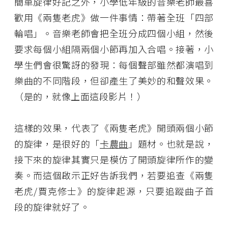
簡單旋律好記之外，小學低年級的音樂老師最喜
歡用《兩隻老虎》做一件事情：帶著全班「四部
輪唱」。音樂老師會把全班分成四個小組，然後
要求每個小組隔兩個小節再加入合唱。接著，小
學生們會很驚訝的發現：每個聲部雖然都演唱到
樂曲的不同階段，但卻產生了美妙的和聲效果。
（是的，就像上面這段影片！）
這樣的效果，代表了《兩隻老虎》開頭兩個小節
的旋律，是很好的「
卡農曲
」題材。也就是說，
接下來的旋律其實只是模仿了開頭旋律所作的變
奏。而這個啟示正好告訴我們，若要追查《兩隻
老虎/賈克修士》的旋律起源，只要追蹤曲子首
段的旋律就好了。