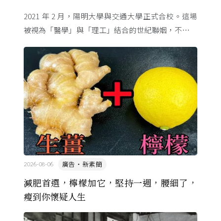
2021 年 2 月，陽明大學與交通大學正式合校。這場
被視為「醫學」與「理工」結合的世紀聯姻，不只是
行政整併，更象徵臺灣高等教育跨域融合的新起點。
為了讓不同校區 ...
廣告・新素簡
2026-08-06
減肥首選，檸檬加它，堅持一週，腰細了，
瘦到你懷疑人生