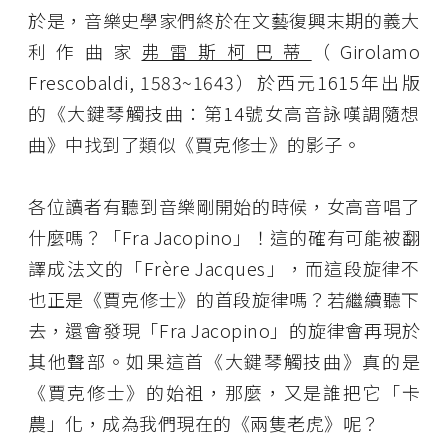
於是，音樂史學家們終於在文藝復興末期的義大
利作曲家
弗雷斯柯巴蒂
（Girolamo
Frescobaldi, 1583~1643）於西元1615年出版
的《大鍵琴觸技曲：第14號女高音詠嘆調隨想
曲》中找到了類似《賈克修士》的影子。
各位讀者有聽到音樂剛開始的時候，女高音唱了
什麼嗎？「Fra Jacopino」！這的確有可能被翻
譯成法文的「Frère Jacques」，而這段旋律不
也正是《賈克修士》的首段旋律嗎？若繼續聽下
去，還會發現「Fra Jacopino」的旋律會再現於
其他聲部。如果這首《大鍵琴觸技曲》真的是
《賈克修士》的始祖，那麼，又是誰把它「卡
農」化，成為我們現在的《兩隻老虎》呢？